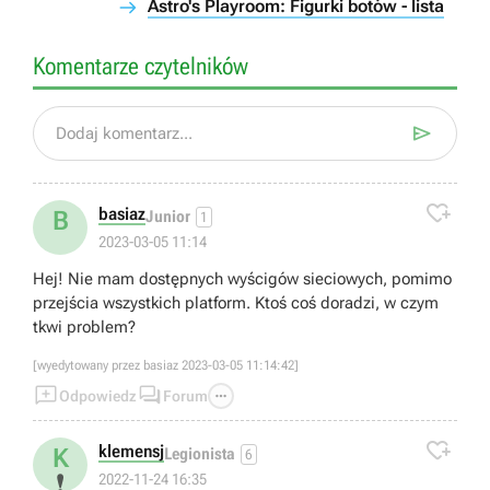
Astro's Playroom: Figurki botów - lista
Komentarze czytelników

Dodaj komentarz...

basiaz
B
Junior
1
2023-03-05 11:14
Hej! Nie mam dostępnych wyścigów sieciowych, pomimo
przejścia wszystkich platform. Ktoś coś doradzi, w czym
tkwi problem?
[wyedytowany przez basiaz 2023-03-05 11:14:42]



Odpowiedz
Forum

klemensj
K
Legionista
6
❗
2022-11-24 16:35