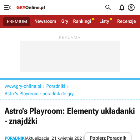




Newsroom
Gry
Rankingi
Listy
Recenzje
PREMIUM
www.gry-online.pl
Poradniki


Astro's Playroom - poradnik do gry
Astro's Playroom: Elementy układanki
- znajdźki
Pobierz Poradnik
PORADNIKI
Aktualizacja:
21 kwietnia 2021