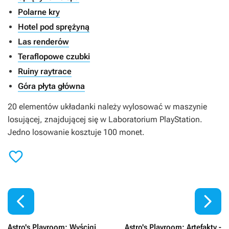
Polarne kry
Hotel pod sprężyną
Las renderów
Teraflopowe czubki
Ruiny raytrace
Góra płyta główna
20 elementów układanki należy wylosować w maszynie
losującej, znajdującej się w Laboratorium PlayStation.
Jedno losowanie kosztuje 100 monet.



Astro's Playroom: Wyścigi
Astro's Playroom: Artefakty -