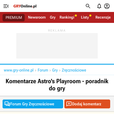




Newsroom
Gry
Rankingi
Listy
Recenzje
PREMIUM
www.gry-online.pl
Forum
Gry
Zręcznościowe



Komentarze Astro's Playroom - poradnik
do gry


Forum Gry Zręcznościowe
Dodaj komentarz