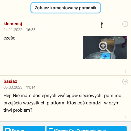
Zobacz komentowany poradnik
❗
klemensj
24.11.2022
16:35
cześć
1
basiaz
05.03.2023
11:14
Hej! Nie mam dostępnych wyścigów sieciowych, pomimo
przejścia wszystkich platform. Ktoś coś doradzi, w czym
tkwi problem?
2


Forum
Forum Gry Zręcznościowe