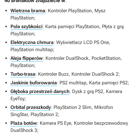
40 artefaktów znajdziecie w
:
Wietrzna brama
: Kontroler PlayStation, Mysz
PlayStation;
Pola szybkości
: Karta pamięci PlayStation, Płyta z grą
PlayStation;
Elektryczna chmura
: Wyświetlacz LCD PS One,
PlayStation multitap;
Aleja flipperów
: Kontroler DualShock, PocketStation,
PlayStation;
Turbo-trasa
: Kontroler Buzz, Kontroler DualShock 2;
Jaskinie buforowania
: PS2 multitap, Karta pamięci PS2;
Głęboka przestrzeń danych
: Dysk z grą PS2, Kamera
EyeToy;
Orbital przeszkody
: PlayStation 2 Slim, Mikrofon
SingStar, PlayStation 2;
Plaża botów
: Kamera PS Eye, Kontroler bezprzewodowy
DualShock 3;