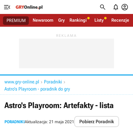




Newsroom
Gry
Rankingi
Listy
Recenzje
PREMIUM
www.gry-online.pl
Poradniki


Astro's Playroom - poradnik do gry
Astro's Playroom: Artefakty - lista
Pobierz Poradnik
PORADNIKI
Aktualizacja:
21 maja 2021