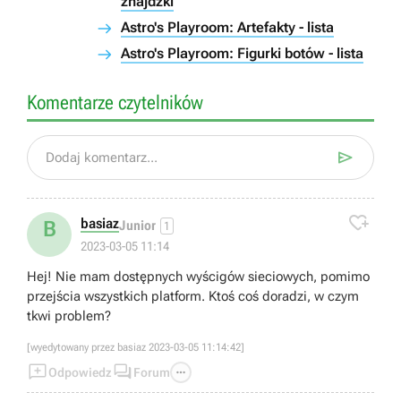
znajdźki
Astro's Playroom: Artefakty - lista
Astro's Playroom: Figurki botów - lista
Komentarze czytelników

Dodaj komentarz...

basiaz
B
Junior
1
2023-03-05 11:14
Hej! Nie mam dostępnych wyścigów sieciowych, pomimo
przejścia wszystkich platform. Ktoś coś doradzi, w czym
tkwi problem?
[wyedytowany przez basiaz 2023-03-05 11:14:42]



Odpowiedz
Forum