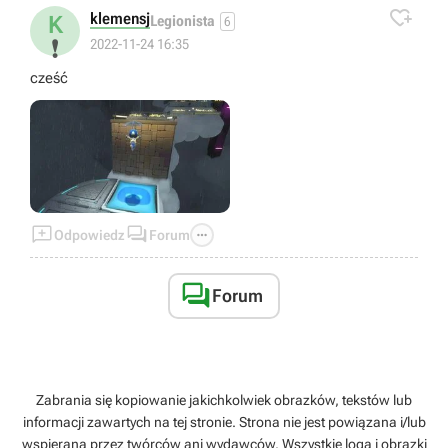

klemensj
K
Legionista
6
❗
2022-11-24 16:35
cześć



Odpowiedz
Forum

Forum
Zabrania się kopiowanie jakichkolwiek obrazków, tekstów lub
informacji zawartych na tej stronie. Strona nie jest powiązana i/lub
wspierana przez twórców ani wydawców. Wszystkie loga i obrazki