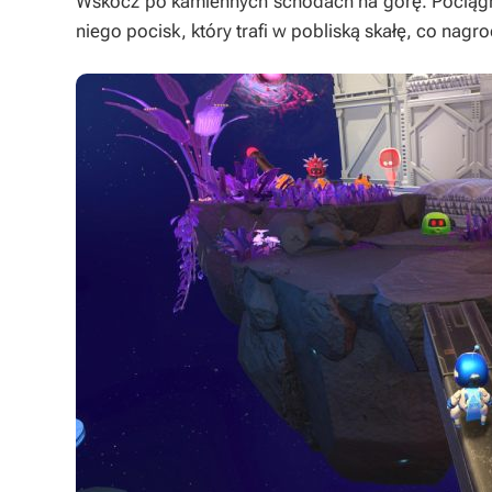
Wskocz po kamiennych schodach na górę. Pociągnij
niego pocisk, który trafi w pobliską skałę, co nagr