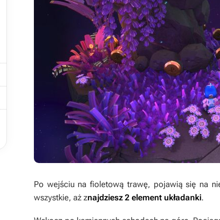




Po wejściu na fioletową trawę, pojawią się na n
wszystkie, aż z
najdziesz
2 element układanki
.