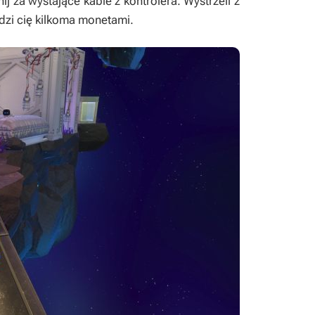
 za wystające kable z kontrolera. Wystrzeli z
odzi cię kilkoma monetami.