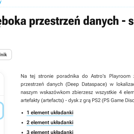
y
ęboka przestrzeń danych - s
dnik
Na tej stronie poradnika do
Astro's Playroom
z
przestrzeń danych (Deep Dataspace) w lokaliza
naszym wskazówkom zbierzesz wszystkie 4 eleme
artefakty (artefacts) - dysk z grą PS2 (PS Game Di

1 element układanki
2 element układanki
3 element układanki