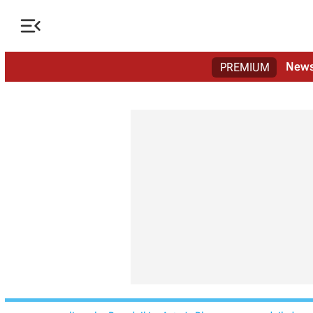

New
PREMIUM