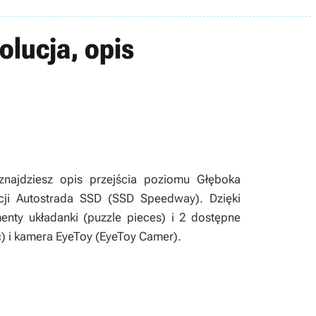
olucja, opis
najdziesz opis przejścia poziomu Głęboka
cji Autostrada SSD (SSD Speedway). Dzięki
nty układanki (puzzle pieces) i 2 dostępne
sc) i kamera EyeToy (EyeToy Camer).