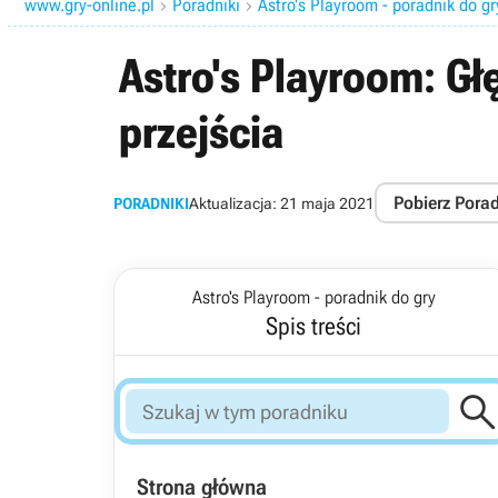
www.gry-online.pl
Poradniki
Astro's Playroom - poradnik do gr


Astro's Playroom: Gł
przejścia
Pobierz Pora
PORADNIKI
Aktualizacja:
21 maja 2021
Astro's Playroom - poradnik do gry
Spis treści
Strona główna