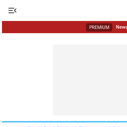

New
PREMIUM