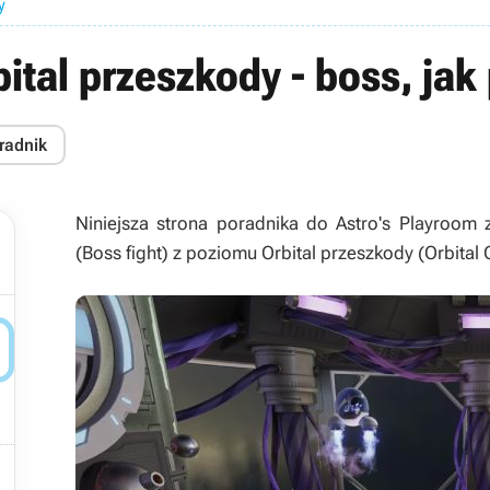
y
bital przeszkody - boss, ja
radnik
Niniejsza strona poradnika do
Astro's Playroom
z
(Boss fight) z poziomu Orbital przeszkody (Orbital 

