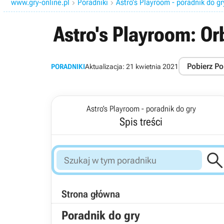
www.gry-online.pl
Poradniki
Astro's Playroom - poradnik do gr


Astro's Playroom: Or
Pobierz Po
PORADNIKI
Aktualizacja:
21 kwietnia 2021
Astro's Playroom - poradnik do gry
Spis treści
Strona główna
Poradnik do gry