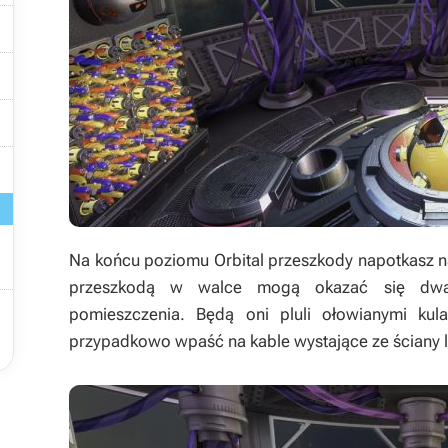




Na końcu poziomu Orbital przeszkody napotkasz na
przeszkodą w walce mogą okazać się dwaj 

pomieszczenia. Będą oni pluli ołowianymi kul
przypadkowo wpaść na kable wystające ze ściany 