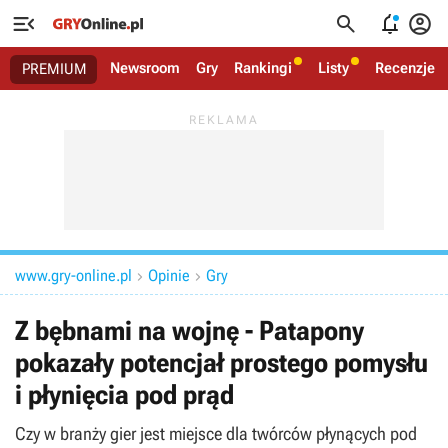




Newsroom
Gry
Rankingi
Listy
Recenzje
PREMIUM
www.gry-online.pl
Opinie
Gry


Z bębnami na wojnę - Patapony
pokazały potencjał prostego pomysłu
i płynięcia pod prąd
Czy w branży gier jest miejsce dla twórców płynących pod