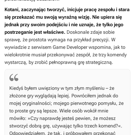
Kotani, zaczynając tworzyć, inicjuje pracę zespołu i stara
się przekazać mu swoją wyraźną wizję. Nie upiera się
jednak przy swoim podejściu i nie uznaje, że tylko jego
postrzeganie jest właściwe.
Doskonale zdaje sobie
sprawę, że prostota wymaga na przykład precyzji. W
wywiadzie z serwisem Game Developer wspomina, jak to
wielokrotnie musiał przekonywać zespół, że trzy komendy
wystarczą, by zrobić pełnoprawną grę strategiczną.
Kiedyś byłem uwięziony w tym złym myśleniu – że
złożone gry wyglądają lepiej. Powróciłem jednak do
mojej oryginalności; mojego pierwotnego pomysłu, że
to proste gry są lepsze. Wiele osób wokół mnie
mówiło: »Czy naprawdę jesteś pewien, że możesz
stworzyć dobrą grę, używając tylko trzech komend?«.
Odpowiedziałem, że tak, i próbowałem przekonać