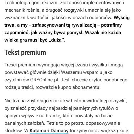
Technologia goni realizm, złożoność implementowanych
mechanik rośnie, a długość rozgrywki umacnia się jako
wyznacznik wartości i jakości w oczach odbiorców.
Wyścig
trwa, a my – zafascynowani tą rywalizacją – potrafimy
zapomnieć, jak ważny bywa pomysł. Wszak nie każda
wielka gra musi być „duża”.
Tekst premium
Treści premium wymagają więcej czasu i wysiłku i mogą
powstawać głównie dzięki Waszemu wsparciu jako
czytelników GRYOnline.pl. Jeśli chcecie czytać podobnego
rodzaju treści, rozważcie kupno abonamentu!
Nie trzeba zbyt długo szukać w historii wirtualnej rozrywki,
by znaleźć przykłady najbardziej pamiętnych tytułów o
sporym wpływie na branżę, które powstały na bazie
banalnych założeń.
Tetris
to po prostu dopasowywanie
klocków. W
Katamari Damacy
toczymy coraz większą kulę.