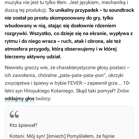
muzyka nie jest tu tylko tłem. Jest językiem, mechaniką i
duszą tej produkcji.
To unikalny przypadek – tu soundtrack
nie został po prostu skomponowany do gry, tylko
wbudowany w nią, stając się dosłownie rdzeniem
rozgrywki. Wszystko, co dzieje się na ekranie, wypływa z
rytmu i do niego wraca – ruch, atak i obrona, ale też
atmosfera przygody, którą obserwujemy i w której
bierzemy aktywny udział.
Niewielu graczy wie, że charakterystyczne głosy postaci –
ich zawołania, chóralne „pata-pata-pata-pon”, okrzyki
zwycięstwa i śpiewy w trybie FEVER – zapewnił grze... 10-
letni syn Hiroyukiego Kotaniego. Skąd taki pomysł? Znów
oddajmy głos
twórcy:
Kto śpiewał?
Kotani: Mój syn! [śmiech] Pomyślałem, że fajnie