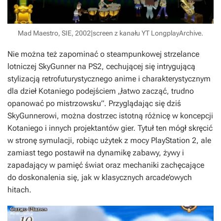
Mad Maestro, SIE, 2002|screen z kanału YT LongplayArchive.
Nie można też zapominać o steampunkowej strzelance
lotniczej
SkyGunner
na PS2, cechującej się intrygującą
stylizacją retrofuturystycznego anime i charakterystycznym
dla dzieł Kotaniego podejściem „łatwo zacząć, trudno
opanować po mistrzowsku”. Przyglądając się dziś
SkyGunnerowi
, można dostrzec istotną różnicę w koncepcji
Kotaniego i innych projektantów gier. Tytuł ten mógł skręcić
w stronę symulacji, robiąc użytek z mocy PlayStation 2, ale
zamiast tego postawił na dynamikę zabawy, żywy i
zapadający w pamięć świat oraz mechaniki zachęcające
do doskonalenia się, jak w klasycznych arcade’owych
hitach.