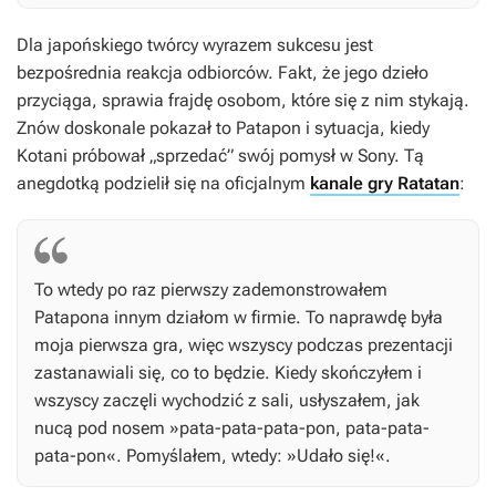
Dla japońskiego twórcy wyrazem sukcesu jest
bezpośrednia reakcja odbiorców. Fakt, że jego dzieło
przyciąga, sprawia frajdę osobom, które się z nim stykają.
Znów doskonale pokazał to Patapon i sytuacja, kiedy
Kotani próbował „sprzedać” swój pomysł w Sony. Tą
anegdotką podzielił się na oficjalnym
kanale gry Ratatan
:
To wtedy po raz pierwszy zademonstrowałem
Patapona
innym działom w firmie. To naprawdę była
moja pierwsza gra, więc wszyscy podczas prezentacji
zastanawiali się, co to będzie. Kiedy skończyłem i
wszyscy zaczęli wychodzić z sali, usłyszałem, jak
nucą pod nosem »pata-pata-pata-pon, pata-pata-
pata-pon«. Pomyślałem, wtedy: »Udało się!«.