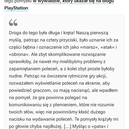
tego pomysłu
w wywiadzie, który ukazał się na blogu
PlayStation
:
Droga do tego była długa i kręta! Naszą pierwszą
myślą, patrząc na cztery przyciski, było uznanie ich za
części bębna i oznaczenie ich jako »marsz«, »atak« i
»obrona«. Ale zbyt skomplikowane rozwiązanie
sprawiłoby, że nawet my mielibyśmy problemy z
zapamiętaniem poleceń, a z kolei zbyt proste byłoby
nudne. Patrząc na ówczesne rytmiczne gry akcji,
rozważałem wyświetlanie poleceń na ekranie, aby
powiedzieć graczom, co mają nacisnąć, ale wpadłem
na pomysł, że gra powinna polegać na
komunikowaniu się z plemieniem, które nie rozumie
twoich słów, więc nie powinniśmy kłaść dużego
nacisku na wydawanie poleceń. Te pomysły krążyły mi
po głowie chyba najdłużej. [...] Myśląc o »pata« i