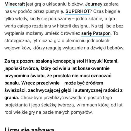
Minecraft
jest grą o układaniu bloków.
Journey
zabiera
nas w podróż przez pustynię.
SUPERHOT
? Czas biegnie
tylko wtedy, kiedy się poruszamy – jedno zdanie, a gra
warta całego rozdziału w historii designu. Na tej liście bez
wątpienia możemy umieścić również
serię Patapon
. To
strategiczna, rytmiczna gra o plemieniu jednookich
wojowników, którzy reagują wyłącznie na dźwięki bębnów.
Za tą z pozoru szaloną koncepcją stoi Hiroyuki Kotani,
japoński twórca, który od wielu lat konsekwentnie
przypomina światu, że prostota nie musi oznaczać
banału. Wręcz przeciwnie – może być źródłem
świeżości, zachwycającej głębi i autentycznej radości z
grania.
Chciałbym przybliżyć wszystkim postać tego
projektanta i jego ścieżkę twórczą, w ramach której od lat
robi wielkie gry na bazie małych pomysłów.
Liczy się zabawa