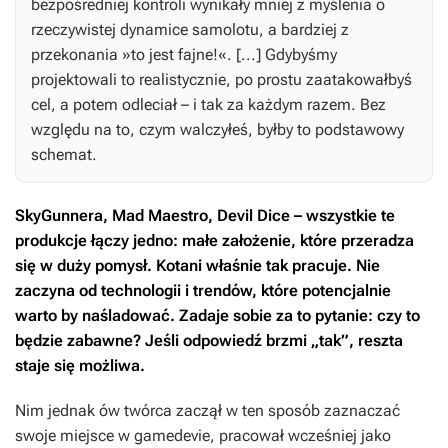
bezpośredniej kontroli wynikały mniej z myślenia o
rzeczywistej dynamice samolotu, a bardziej z
przekonania »to jest fajne!«. [...] Gdybyśmy
projektowali to realistycznie, po prostu zaatakowałbyś
cel, a potem odleciał – i tak za każdym razem. Bez
względu na to, czym walczyłeś, byłby to podstawowy
schemat.
SkyGunnera
,
Mad Maestro
,
Devil Dice
– wszystkie te
produkcje łączy jedno: małe założenie, które przeradza
się w duży pomysł. Kotani właśnie tak pracuje. Nie
zaczyna od technologii i trendów, które potencjalnie
warto by naśladować. Zadaje sobie za to pytanie: czy to
będzie zabawne? Jeśli odpowiedź brzmi „tak”, reszta
staje się możliwa.
Nim jednak ów twórca zaczął w ten sposób zaznaczać
swoje miejsce w gamedevie, pracował wcześniej jako