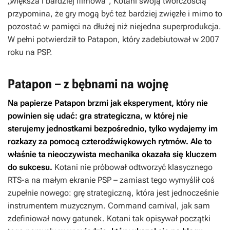
„większa i bardziej filmowa”, Kotani swoją twórczością
przypomina, że gry mogą być też bardziej zwięzłe i mimo to
pozostać w pamięci na dłużej niż niejedna superprodukcja.
W pełni potwierdził to
Patapon
, który zadebiutował w 2007
roku na PSP.
Patapon – z bębnami na wojnę
Na papierze
Patapon
brzmi jak eksperyment, który nie
powinien się udać: gra strategiczna, w której nie
sterujemy jednostkami bezpośrednio, tylko wydajemy im
rozkazy za pomocą czterodźwiękowych rytmów. Ale to
właśnie ta nieoczywista mechanika okazała się kluczem
do sukcesu.
Kotani nie próbował odtworzyć klasycznego
RTS-a na małym ekranie PSP – zamiast tego wymyślił coś
zupełnie nowego: grę strategiczną, która jest jednocześnie
instrumentem muzycznym. Command carnival, jak sam
zdefiniował nowy gatunek. Kotani tak opisywał początki