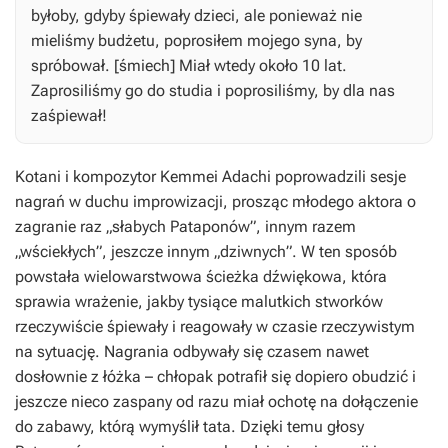
byłoby, gdyby śpiewały dzieci, ale ponieważ nie
mieliśmy budżetu, poprosiłem mojego syna, by
spróbował. [śmiech] Miał wtedy około 10 lat.
Zaprosiliśmy go do studia i poprosiliśmy, by dla nas
zaśpiewał!
Kotani i kompozytor Kemmei Adachi poprowadzili sesje
nagrań w duchu improwizacji, prosząc młodego aktora o
zagranie raz „słabych Pataponów”, innym razem
„wściekłych”, jeszcze innym „dziwnych”. W ten sposób
powstała wielowarstwowa ścieżka dźwiękowa, która
sprawia wrażenie, jakby tysiące malutkich stworków
rzeczywiście śpiewały i reagowały w czasie rzeczywistym
na sytuację. Nagrania odbywały się czasem nawet
dosłownie z łóżka – chłopak potrafił się dopiero obudzić i
jeszcze nieco zaspany od razu miał ochotę na dołączenie
do zabawy, którą wymyślił tata. Dzięki temu głosy