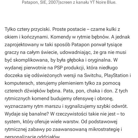
Patapon, SIE, 2007|screen z kanału YT Noire Blue.
Tylko cztery przyciski. Proste postacie – czarne kulki z
okiem i kończynami. Komendy w rytmie bębnów. A jednak
zaprojektowany w taki sposób Patapon porwał tysiące
graczy na całym świecie, udowadniając, że gra nie musi
być skomplikowana, by była głęboka i oryginalna. W
wydanej pierwotnie na PSP produkcji, która niedługo
doczeka się odświeżonych wersji na Switchu, PlayStation i
komputerach, sterujemy plemieniem tylko za pomocą
czterech dźwięków bębna. Pata, pon, chaka i don. Z tych
rytmicznych komend budujemy ofensywę i obronę,
wyznaczamy rytm marszu i sygnalizujemy szybki odwrót.
Wydaje się banalne? W rzeczywistości takie nie jest – to
system, który oferuje wiele warstw. Od podstawowej
rytmicznej zabawy po zaawansowaną mikrostrategię i
personalizację oddziałów.