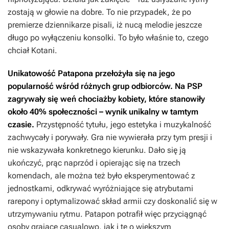
zostają w głowie na dobre. To nie przypadek, że po
premierze dziennikarze pisali, iż nucą melodie jeszcze
długo po wyłączeniu konsolki. To było właśnie to, czego
chciał Kotani.
Unikatowość
Patapona
przełożyła się na jego
popularność wśród różnych grup odbiorców. Na PSP
zagrywały się weń chociażby kobiety, które stanowiły
około 40% społeczności – wynik unikalny w tamtym
czasie.
Przystępność tytułu, jego estetyka i muzykalność
zachwycały i porywały. Gra nie wywierała przy tym presji i
nie wskazywała konkretnego kierunku. Dało się ją
ukończyć, prąc naprzód i opierając się na trzech
komendach, ale można też było eksperymentować z
jednostkami, odkrywać wyróżniające się atrybutami
rarepony i optymalizować skład armii czy doskonalić się w
utrzymywaniu rytmu. Patapon potrafił więc przyciągnąć
osoby grające casualowo, jak i te o większym