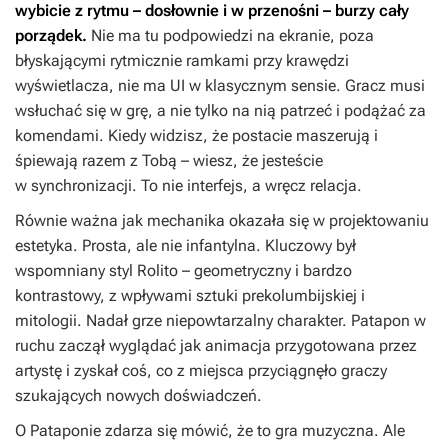
wybicie z rytmu – dosłownie i w przenośni – burzy cały
porządek.
Nie ma tu podpowiedzi na ekranie, poza
błyskającymi rytmicznie ramkami przy krawędzi
wyświetlacza, nie ma UI w klasycznym sensie. Gracz musi
wsłuchać się w grę, a nie tylko na nią patrzeć i podążać za
komendami. Kiedy widzisz, że postacie maszerują i
śpiewają razem z Tobą – wiesz, że jesteście
w synchronizacji. To nie interfejs, a wręcz relacja.
Równie ważna jak mechanika okazała się w projektowaniu
estetyka. Prosta, ale nie infantylna. Kluczowy był
wspomniany styl Rolito – geometryczny i bardzo
kontrastowy, z wpływami sztuki prekolumbijskiej i
mitologii. Nadał grze niepowtarzalny charakter. Patapon w
ruchu zaczął wyglądać jak animacja przygotowana przez
artystę i zyskał coś, co z miejsca przyciągnęło graczy
szukających nowych doświadczeń.
O Pataponie zdarza się mówić, że to gra muzyczna. Ale