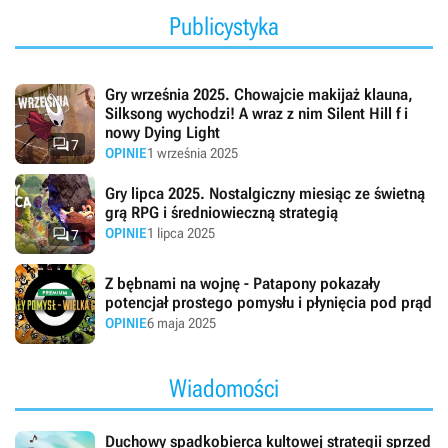
Publicystyka
Gry września 2025. Chowajcie makijaż klauna,
Silksong wychodzi! A wraz z nim Silent Hill f i
nowy Dying Light

7
OPINIE
1 września 2025
Gry lipca 2025. Nostalgiczny miesiąc ze świetną
grą RPG i średniowieczną strategią

OPINIE
1 lipca 2025
7
Z bębnami na wojnę - Patapony pokazały
potencjał prostego pomysłu i płynięcia pod prąd
OPINIE
6 maja 2025
Wiadomości
Duchowy spadkobierca kultowej strategii sprzed