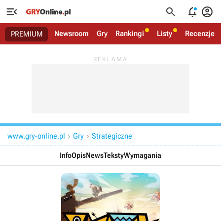




Newsroom
Gry
Rankingi
Listy
Recenzje
PREMIUM
www.gry-online.pl
Gry
Strategiczne


Info
Opis
News
Teksty
Wymagania