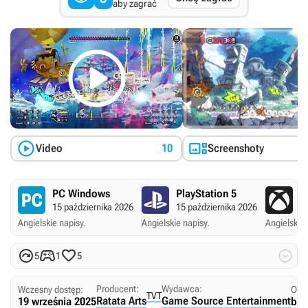
aby zagrać



Video
10
Screenshoty
PC Windows
PlayStation 5
X
15 października 2026
15 października 2026
15
Angielskie napisy.
Angielskie napisy.
Angielskie 




5
1
5
Producent:
Wydawca:
Wczesny dostęp:
Ogra
TVT
Ratata Arts
Game Source Entertainment
19 września 2025
bra