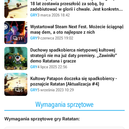
18 lat zostawia przeszłość za sobą, by
zadebiutować w glorii i chwale. Jest konkretna
data premiera Ratatana
GRY
3 marca 2026 18:42
Wystartował Steam Next Fest. Możecie ściągnąć
masę dem, a oto najlepsze z nich

GRY
9 czerwca 2025 19:02
11
Duchowy spadkobierca nietypowej kultowej
strategii nie ma już daty premiery. „Zawiniło”
demo Ratatana i gracze
GRY
4 lipca 2025 22:56
Kultowy Patapon doczeka się spadkobiercy -
poznajcie Ratatan [Aktualizacja #4]

GRY
5 września 2023 10:29
6
Wymagania sprzętowe
Wymagania sprzętowe gry Ratatan: