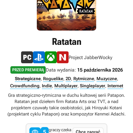
Ratatan
Project JabberWocky
Data wydania:
15 października 2026
PRZED PREMIERĄ
Strategiczne
,
Roguelike
,
2D
,
Rytmiczne
,
Muzyczne
,
Crowdfunding
,
Indie
,
Multiplayer
,
Singleplayer
,
Internet
Gra strategiczno-rytmiczna w duchu kultowej serii Patapon.
Ratatan jest dziełem firm Ratata Arts oraz TVT, a nad
projektem czuwały takie osobistości, jak Hiroyuki Kotani
(projektant cyklu Patapon) oraz kompozytor Kenmei Adachi.
graczy czeka

5
Chcę zagrać