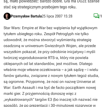
są, mało powiedzieć: bardzo dobre. Gra ma DUŻE szanse
stać się strategicznym przebojem tego roku.

Przemysław Bartula
25 lipca 2007 15:28
1
Star Wars: Empire at War
bez wątpienia był wyjątkowym
tytułem ubiegłego roku. Zespół Petroglyph nie tylko
udowodnił, że można stworzyć wyśmienitą strategię
osadzoną w uniwersum Gwiezdnych Wojen, ale przede
wszystkim pokazał, że przy odrobinie inicjatywy i myśli
twórczej wyprodukowanie RTS-a, który nie powiela
oklepanych od lat standardów, jest możliwe. Dlatego
właśnie moje własne oczekiwania – a jak sądzę – i wielu
fanów gatunku, związane z nowym tytułem tegoż studia,
są ogromne. Przypomnę, że nosi on nazwę
Universe at
War: Earth Assault
i ma być de facto początkiem nowej
marki gier. Z przyjemnością donoszę więc z
„wykastrowanych” targów E3 (bo inaczej ich nazwać nie
sposób), że po prezentacji i 30-minutowej rozgrywce w