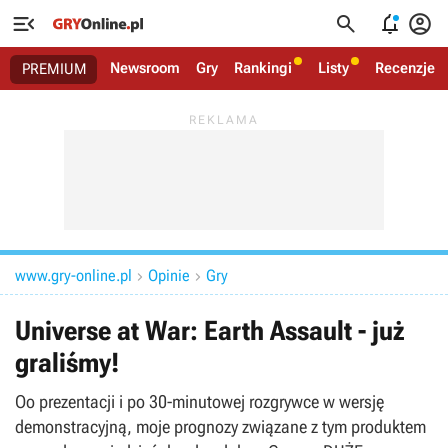




Newsroom
Gry
Rankingi
Listy
Recenzje
PREMIUM
www.gry-online.pl
Opinie
Gry


Universe at War: Earth Assault - już
graliśmy!
Oo prezentacji i po 30-minutowej rozgrywce w wersję
demonstracyjną, moje prognozy związane z tym produktem