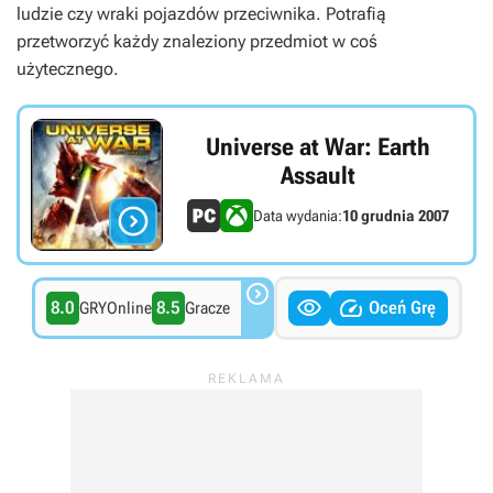
ludzie czy wraki pojazdów przeciwnika. Potrafią
przetworzyć każdy znaleziony przedmiot w coś
użytecznego.
Universe at War: Earth
Assault

Data wydania:
10 grudnia 2007



8.0
8.5
Oceń Grę
GRYOnline
Gracze