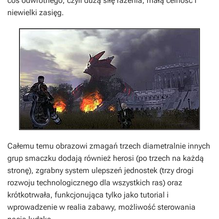
coś odwrotnego, czyli dużą siłę rażenia, małą celność i
niewielki zasięg.
Całemu temu obrazowi zmagań trzech diametralnie innych
grup smaczku dodają również herosi (po trzech na każdą
stronę), zgrabny system ulepszeń jednostek (trzy drogi
rozwoju technologicznego dla wszystkich ras) oraz
krótkotrwała, funkcjonująca tylko jako tutorial i
wprowadzenie w realia zabawy, możliwość sterowania