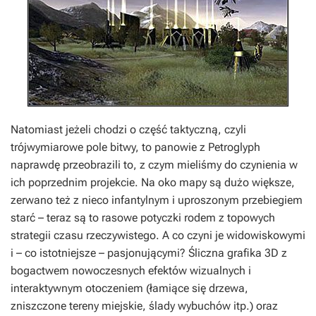
Natomiast jeżeli chodzi o część taktyczną, czyli
trójwymiarowe pole bitwy, to panowie z Petroglyph
naprawdę przeobrazili to, z czym mieliśmy do czynienia w
ich poprzednim projekcie. Na oko mapy są dużo większe,
zerwano też z nieco infantylnym i uproszonym przebiegiem
starć – teraz są to rasowe potyczki rodem z topowych
strategii czasu rzeczywistego. A co czyni je widowiskowymi
i – co istotniejsze – pasjonującymi? Śliczna grafika 3D z
bogactwem nowoczesnych efektów wizualnych i
interaktywnym otoczeniem (łamiące się drzewa,
zniszczone tereny miejskie, ślady wybuchów itp.) oraz