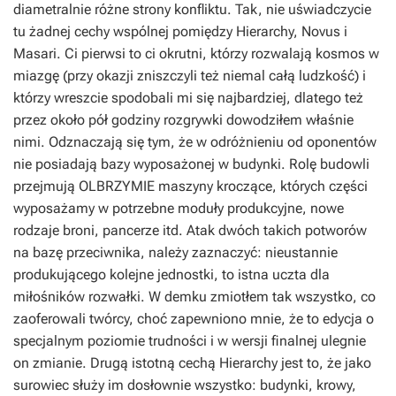
diametralnie różne strony konfliktu. Tak, nie uświadczycie
tu żadnej cechy wspólnej pomiędzy Hierarchy, Novus i
Masari. Ci pierwsi to ci okrutni, którzy rozwalają kosmos w
miazgę (przy okazji zniszczyli też niemal całą ludzkość) i
którzy wreszcie spodobali mi się najbardziej, dlatego też
przez około pół godziny rozgrywki dowodziłem właśnie
nimi. Odznaczają się tym, że w odróżnieniu od oponentów
nie posiadają bazy wyposażonej w budynki. Rolę budowli
przejmują OLBRZYMIE maszyny kroczące, których części
wyposażamy w potrzebne moduły produkcyjne, nowe
rodzaje broni, pancerze itd. Atak dwóch takich potworów
na bazę przeciwnika, należy zaznaczyć: nieustannie
produkującego kolejne jednostki, to istna uczta dla
miłośników rozwałki. W demku zmiotłem tak wszystko, co
zaoferowali twórcy, choć zapewniono mnie, że to edycja o
specjalnym poziomie trudności i w wersji finalnej ulegnie
on zmianie. Drugą istotną cechą Hierarchy jest to, że jako
surowiec służy im dosłownie wszystko: budynki, krowy,