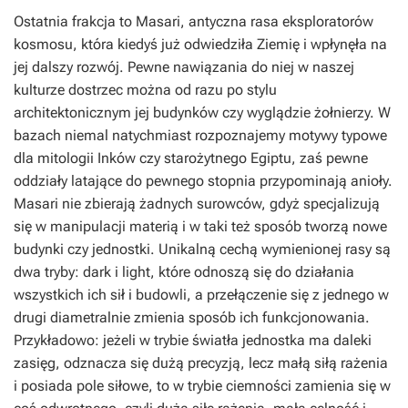
Ostatnia frakcja to Masari, antyczna rasa eksploratorów
kosmosu, która kiedyś już odwiedziła Ziemię i wpłynęła na
jej dalszy rozwój. Pewne nawiązania do niej w naszej
kulturze dostrzec można od razu po stylu
architektonicznym jej budynków czy wyglądzie żołnierzy. W
bazach niemal natychmiast rozpoznajemy motywy typowe
dla mitologii Inków czy starożytnego Egiptu, zaś pewne
oddziały latające do pewnego stopnia przypominają anioły.
Masari nie zbierają żadnych surowców, gdyż specjalizują
się w manipulacji materią i w taki też sposób tworzą nowe
budynki czy jednostki. Unikalną cechą wymienionej rasy są
dwa tryby: dark i light, które odnoszą się do działania
wszystkich ich sił i budowli, a przełączenie się z jednego w
drugi diametralnie zmienia sposób ich funkcjonowania.
Przykładowo: jeżeli w trybie światła jednostka ma daleki
zasięg, odznacza się dużą precyzją, lecz małą siłą rażenia
i posiada pole siłowe, to w trybie ciemności zamienia się w