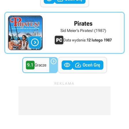
Pirates
Sid Meier’s Pirates! (1987)

Data wydania:
12 lutego 1987



9.1
Oceń Grę
Gracze