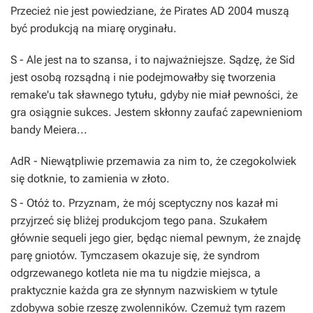
Przecież nie jest powiedziane, że
Pirates
AD 2004 muszą
być produkcją na miarę oryginału.
S
- Ale jest na to szansa, i to najważniejsze. Sądzę, że
Sid
jest osobą rozsądną i nie podejmowałby się tworzenia
remake'u
tak sławnego tytułu, gdyby nie miał pewności, że
gra osiągnie sukces. Jestem skłonny zaufać zapewnieniom
bandy
Meiera
...
AdR
- Niewątpliwie przemawia za nim to, że czegokolwiek
się dotknie, to zamienia w złoto.
S
- Otóż to. Przyznam, że mój sceptyczny nos kazał mi
przyjrzeć się bliżej produkcjom tego pana. Szukałem
głównie
sequeli
jego gier, będąc niemal pewnym, że znajdę
parę gniotów. Tymczasem okazuje się, że syndrom
odgrzewanego kotleta nie ma tu nigdzie miejsca, a
praktycznie każda gra ze słynnym nazwiskiem w tytule
zdobywa sobie rzeszę zwolenników. Czemuż tym razem