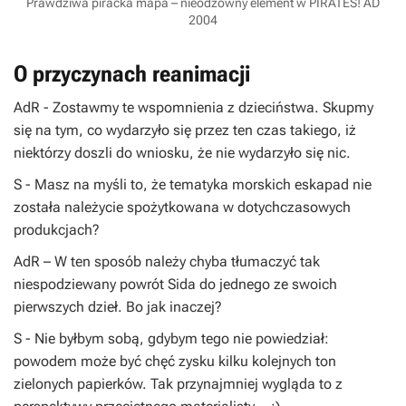
Prawdziwa piracka mapa – nieodzowny element w PIRATES! AD
2004
O przyczynach reanimacji
AdR
- Zostawmy te wspomnienia z dzieciństwa. Skupmy
się na tym, co wydarzyło się przez ten czas takiego, iż
niektórzy doszli do wniosku, że nie wydarzyło się nic.
S
- Masz na myśli to, że tematyka morskich eskapad nie
została należycie spożytkowana w dotychczasowych
produkcjach?
AdR
– W ten sposób należy chyba tłumaczyć tak
niespodziewany powrót
Sida
do jednego ze swoich
pierwszych dzieł. Bo jak inaczej?
S
- Nie byłbym sobą, gdybym tego nie powiedział:
powodem może być chęć zysku kilku kolejnych ton
zielonych papierków. Tak przynajmniej wygląda to z