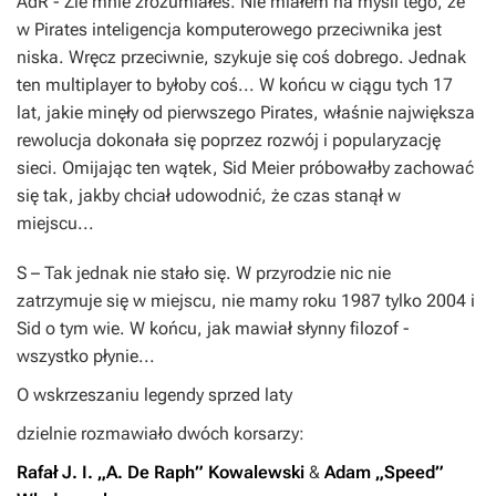
AdR
- Źle mnie zrozumiałeś. Nie miałem na myśli tego, że
w
Pirates
inteligencja komputerowego przeciwnika jest
niska. Wręcz przeciwnie, szykuje się coś dobrego. Jednak
ten
multiplayer
to byłoby coś... W końcu w ciągu tych 17
lat, jakie minęły od pierwszego
Pirates
, właśnie największa
rewolucja dokonała się poprzez rozwój i popularyzację
sieci. Omijając ten wątek,
Sid Meier
próbowałby zachować
się tak, jakby chciał udowodnić, że czas stanął w
miejscu...
S
– Tak jednak nie stało się. W przyrodzie nic nie
zatrzymuje się w miejscu, nie mamy roku 1987 tylko 2004 i
Sid
o tym wie. W końcu, jak mawiał słynny filozof -
wszystko płynie...
O wskrzeszaniu legendy sprzed laty
dzielnie rozmawiało dwóch korsarzy:
Rafał J. I. „A. De Raph” Kowalewski
&
Adam „Speed”