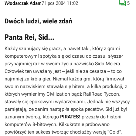

Włodarczak Adam
7 lipca 2004 11:02
5
Dwóch ludzi, wiele zdań
Panta Rei, Sid...
Każdy szanujący się gracz, a nawet taki, który z grami
komputerowymi spotyka się od czasu do czasu, słyszał
przynajmniej raz w swoim życiu nazwisko
Sida Meiera
.
Człowiek ten uważany jest – jeśli nie za cesarza – to co
najmniej za króla gier. Niemal każda gra, którą firmował
swoim nazwiskiem stawała się hitem, a kilka produkcji, z
których wymienimy
Civilization
bądź
RailRoad Tycoon,
stawały się epokowymi wydarzeniami. Jednak nie wszyscy
pamiętają, że zanim nastąpiła epoka pecetów,
Sid
już był
uznanym twórcą, którego
PIRATES!
przeszły do historii
komputerów 8-bitowych. Kilkukrotnie próbowano
powtórzyć ten sukces tworząc chociażby wersję "
Gold
",