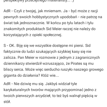
perspektywy przeciętnego materialisty... :)
AdR
- Czyli z twojej, jak mniemam. Ja - być może z racji
pewnych swoich hobbystycznych upodobań - nie patrzę na
świat tak jednoznacznie. W końcu po tylu latach i tylu
znakomitych produktach
Sid Meier
raczej nie należy do
korzystających z opieki społecznej.
S
- OK. Biję się we wszystkie dostępne mi piersi.
Sid
faktycznie do ludzi szukających szybkiej kasy się nie
zalicza. Pan
Meier
w rozmowie z jednym z zagranicznych
dziennikarzy stwierdził wzruszająco, że
Pirates
są mu
bliscy serca. Może więc serducho ruszyło naszego growego
giganta do działania? Któż wie...
AdR
- Nie dziwię mu się. Jakbyś widział tyle
karykaturalnych tworów mających przypominać jedno z
twoich pierwszych arcydzieł, to też byś walnął pięścią w
stół.