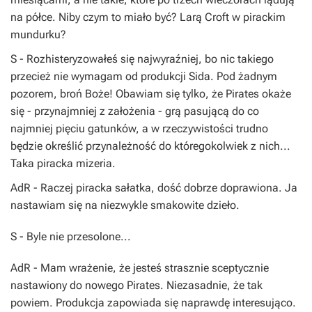
na półce. Niby czym to miało być?
Larą Croft
w pirackim
mundurku?
S
- Rozhisteryzowałeś się najwyraźniej, bo nic takiego
przecież nie wymagam od produkcji
Sida
. Pod żadnym
pozorem, broń Boże! Obawiam się tylko, że
Pirates
okaże
się - przynajmniej z założenia - grą pasującą do co
najmniej pięciu gatunków, a w rzeczywistości trudno
będzie określić przynależność do któregokolwiek z nich...
Taka piracka mizeria.
AdR
- Raczej piracka sałatka, dość dobrze doprawiona. Ja
nastawiam się na niezwykle smakowite dzieło.
S
- Byle nie przesolone...
AdR
- Mam wrażenie, że jesteś strasznie sceptycznie
nastawiony do nowego
Pirates
. Niezasadnie, że tak
powiem. Produkcja zapowiada się naprawdę interesująco.