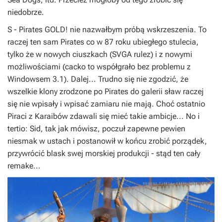
niedobrze.
S
-
Pirates GOLD!
nie nazwałbym próbą wskrzeszenia. To
raczej ten sam
Pirates
co w 87 roku ubiegłego stulecia,
tylko że w nowych ciuszkach (SVGA rulez) i z nowymi
możliwościami (cacko to współgrało bez problemu z
Windowsem 3.1). Dalej... Trudno się nie zgodzić, że
wszelkie klony zrodzone po
Pirates
do galerii sław raczej
się nie wpisały i wpisać zamiaru nie mają. Choć ostatnio
Piraci z Karaibów
zdawali się mieć takie ambicje... No i
tertio:
Sid
, tak jak mówisz, poczuł zapewne pewien
niesmak w ustach i postanowił w końcu zrobić porządek,
przywrócić blask swej morskiej produkcji - stąd ten cały
remake
...