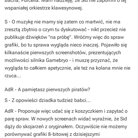
Bacha
,
Purcella
. Mam nadzieję, że
Sid
nie zapomni o tej
wspaniałej orkiestrze klawesynowej.
S
- O muzykę nie mamy się zatem co martwić, nie ma
zresztą zbytnio o czym tu dyskutować - nikt przecież nie
publikuje dźwięków "na próbę". Wróćmy więc do spraw
grafiki, bo tu sprawa wygląda nieco inaczej. Pojawiło się
kilkanaście pierwszych
screenshotów
, prezentujących
możliwości silnika
Gamebryo
- i muszę przyznać, że
wygląda to całkiem apetycznie, ale też na kolana mnie nie
rzuca...
AdR
- A pamiętasz pierwszych piratów?
S
- Z opowieści dziadka tudzież babci...
AdR
- Proponuje więc udać się z koszyczkiem i zapytać o
parę spraw. W nowych
screenach
widać wyraźnie, że
Sid
dąży do skojarzeń z oryginałem. Oczywiście nie możemy
porównywać grafiki 8-bitowej z dzisiejszymi