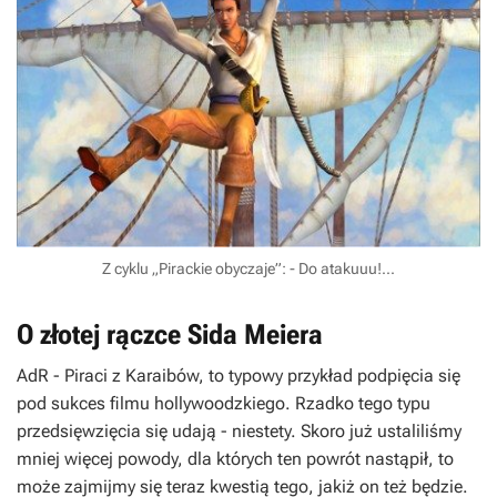
Z cyklu „Pirackie obyczaje”: - Do atakuuu!...
O złotej rączce Sida Meiera
AdR
-
Piraci z Karaibów,
to typowy przykład podpięcia się
pod sukces filmu hollywoodzkiego. Rzadko tego typu
przedsięwzięcia się udają - niestety. Skoro już ustaliliśmy
mniej więcej powody, dla których ten powrót nastąpił, to
może zajmijmy się teraz kwestią tego, jakiż on też będzie.