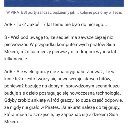
W PIRATES! porty zaliczać będziemy jak... kolejne poziomy w Tetris
AdR
- Tak? Jakoś 17 lat temu nie było do niczego...
S
- Weź pod uwagę to, że
sequel
ma zawsze ciężej niż
pierwowzór. W przypadku komputerowych piratów
Sida
Meiera,
różnica między pierwszymi a drugimi wynosi lat
kilkanaście...
AdR
- Ale wielu graczy nie zna oryginału. Zauważ, że w
kinie też często tworzy się nowe wersje starych hitów,
ponieważ bazując na dobrym, sprawdzonym scenariuszu
buduje się dzieło posługując się nowoczesną technologią.
Gdyby zrobić ankietę wśród graczy, to duża część odpowie,
że nigdy nie grało w
Pirates
. Ja akurat należę do tej grupy,
która miała to szczęście, by zapoznać się z dziełem
Sida
Meiera
...