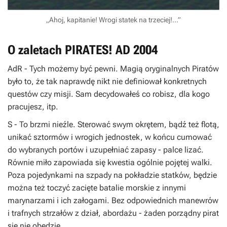
„Ahoj, kapitanie! Wrogi statek na trzeciej!...”
O zaletach PIRATES! AD 2004
AdR
- Tych możemy być pewni. Magią oryginalnych Piratów
było to, że tak naprawdę nikt nie definiował konkretnych
questów
czy misji. Sam decydowałeś co robisz, dla kogo
pracujesz, itp.
S
- To brzmi nieźle. Sterować swym okrętem, bądź też flotą,
unikać sztormów i wrogich jednostek, w końcu cumować
do wybranych portów i uzupełniać zapasy - palce lizać.
Równie miło zapowiada się kwestia ogólnie pojętej walki.
Poza pojedynkami na szpady na pokładzie statków, będzie
można też toczyć zacięte batalie morskie z innymi
marynarzami i ich załogami. Bez odpowiednich manewrów
i trafnych strzałów z dział, abordażu - żaden porządny pirat
się nie obędzie.