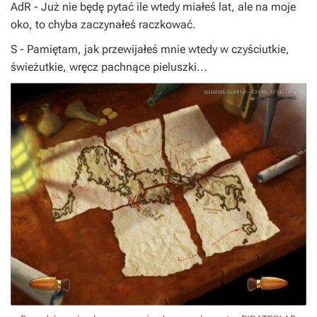
AdR
- Już nie będę pytać ile wtedy miałeś lat, ale na moje
oko, to chyba zaczynałeś raczkować.
S
- Pamiętam, jak przewijałeś mnie wtedy w czyściutkie,
świeżutkie, wręcz pachnące pieluszki...