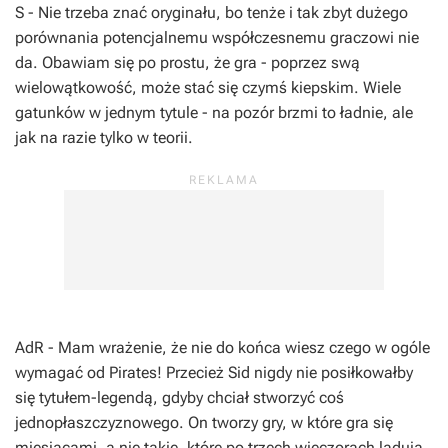
S
- Nie trzeba znać oryginału, bo tenże i tak zbyt dużego
porównania potencjalnemu współczesnemu graczowi nie
da. Obawiam się po prostu, że gra - poprzez swą
wielowątkowość, może stać się czymś kiepskim. Wiele
gatunków w jednym tytule - na pozór brzmi to ładnie, ale
jak na razie tylko w teorii.
AdR
- Mam wrażenie, że nie do końca wiesz czego w ogóle
wymagać od
Pirates
! Przecież
Sid
nigdy nie posiłkowałby
się tytułem-legendą, gdyby chciał stworzyć coś
jednopłaszczyznowego. On tworzy gry, w które gra się
miesiącami, a nie takie, które po trzech wieczorach lądują