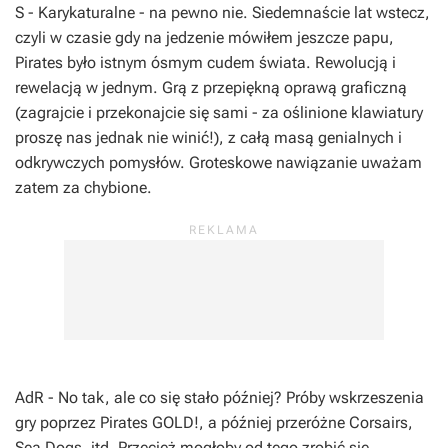
S
- Karykaturalne - na pewno nie. Siedemnaście lat wstecz,
czyli w czasie gdy na jedzenie mówiłem jeszcze papu,
Pirates
było istnym ósmym cudem świata. Rewolucją i
rewelacją w jednym. Grą z przepiękną oprawą graficzną
(zagrajcie i przekonajcie się sami - za oślinione klawiatury
proszę nas jednak nie winić!), z całą masą genialnych i
odkrywczych pomysłów. Groteskowe nawiązanie uważam
zatem za chybione.
AdR
- No tak, ale co się stało później? Próby wskrzeszenia
gry poprzez
Pirates GOLD!
, a później przeróżne
Corsairs
,
Sea Dogs,
itd. Przecież mogłoby od tego zrobić się