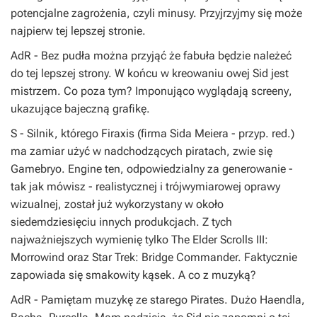
potencjalne zagrożenia, czyli minusy. Przyjrzyjmy się może
najpierw tej lepszej stronie.
AdR
- Bez pudła można przyjąć że fabuła będzie należeć
do tej lepszej strony. W końcu w kreowaniu owej
Sid
jest
mistrzem. Co poza tym? Imponująco wyglądają
screeny
,
ukazujące bajeczną grafikę.
S
- Silnik, którego
Firaxis
(firma
Sida Meiera
- przyp. red.)
ma zamiar użyć w nadchodzących piratach, zwie się
Gamebryo
.
Engine
ten, odpowiedzialny za generowanie -
tak jak mówisz - realistycznej i trójwymiarowej oprawy
wizualnej, został już wykorzystany w około
siedemdziesięciu innych produkcjach. Z tych
najważniejszych wymienię tylko
The Elder Scrolls III:
Morrowind
oraz
Star Trek: Bridge Commander
. Faktycznie
zapowiada się smakowity kąsek. A co z muzyką?
AdR
- Pamiętam muzykę ze starego
Pirates
. Dużo
Haendla
,