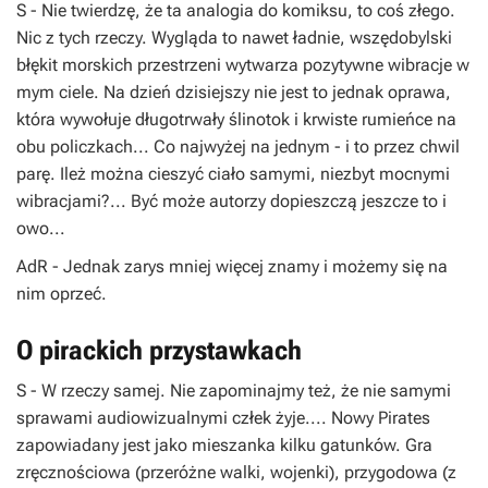
S
- Nie twierdzę, że ta analogia do komiksu, to coś złego.
Nic z tych rzeczy. Wygląda to nawet ładnie, wszędobylski
błękit morskich przestrzeni wytwarza pozytywne wibracje w
mym ciele. Na dzień dzisiejszy nie jest to jednak oprawa,
która wywołuje długotrwały ślinotok i krwiste rumieńce na
obu policzkach... Co najwyżej na jednym - i to przez chwil
parę. Ileż można cieszyć ciało samymi, niezbyt mocnymi
wibracjami?... Być może autorzy dopieszczą jeszcze to i
owo...
AdR
- Jednak zarys mniej więcej znamy i możemy się na
nim oprzeć.
O pirackich przystawkach
S
- W rzeczy samej. Nie zapominajmy też, że nie samymi
sprawami audiowizualnymi człek żyje.... Nowy
Pirates
zapowiadany jest jako mieszanka kilku gatunków. Gra
zręcznościowa (przeróżne walki, wojenki), przygodowa (z