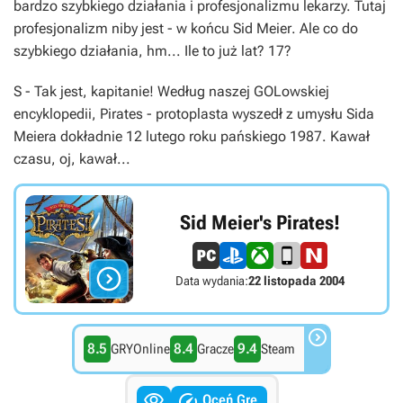
bardzo szybkiego działania i profesjonalizmu lekarzy. Tutaj
profesjonalizm niby jest - w końcu
Sid Meier
. Ale co do
szybkiego działania, hm... Ile to już lat? 17?
S
- Tak jest, kapitanie! Według naszej
GOLowskiej
encyklopedii,
Pirates
- protoplasta wyszedł z umysłu
Sida
Meiera
dokładnie 12 lutego roku pańskiego 1987. Kawał
czasu, oj, kawał...
Sid Meier's Pirates!

Data wydania:
22 listopada 2004

8.5
8.4
9.4
GRYOnline
Gracze
Steam


Oceń Grę