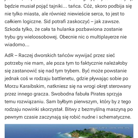
będzie musiał pojąć tajniki... tańca. Cóż, skoro podbija się
nie tylko miasta, ale również niewieście serca, to jest to
całkiem logiczne.
Sid
potrafi zaskoczyć – jak zawsze.
Szkoda tylko, że cała ta hulanka pozbawiona zostanie
trybu gry wieloosobowej. Obecnie nic o
multiplayerze
nie
wiadomo...
AdR
– Raczej dworskich tańców wywijać przez sieć
potrzeby nie mam, ale poza tym to faktycznie należałoby
się zastanowić się nad tym trybem. Być może powstanie
jednak coś w rodzaju
battlenetu
, gdzie pływając sobie po
Morzu Karaibskim, natkniesz się na wrogi okręt sterowany
przez innego gracza. Swobodna fabuła
Pirates
sprzyja
temu rozwiązaniu. Sam byłbym pierwszym, który by z tego
rodzaju nowinki skorzystał. Bitwy z bezmyślną maszyną po
pewnym czasie zaczynają się robić nudne i schematyczne.