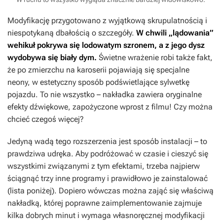
Modyfikację przygotowano z wyjątkową skrupulatnością i
niespotykaną dbałością o szczegóły.
W chwili „lądowania”
wehikuł pokrywa się lodowatym szronem, a z jego dysz
wydobywa się biały dym.
Świetne wrażenie robi także fakt,
że po zmierzchu na karoserii pojawiają się specjalne
neony, w estetyczny sposób podświetlające sylwetkę
pojazdu. To nie wszystko – nakładka zawiera oryginalne
efekty dźwiękowe, zapożyczone wprost z filmu! Czy można
chcieć czegoś więcej?
Jedyną wadą tego rozszerzenia jest sposób instalacji – to
prawdziwa udręka. Aby podróżować w czasie i cieszyć się
wszystkimi związanymi z tym efektami, trzeba najpierw
ściągnąć trzy inne programy i prawidłowo je zainstalować
(lista poniżej). Dopiero wówczas można zająć się właściwą
nakładką, której poprawne zaimplementowanie zajmuje
kilka dobrych minut i wymaga własnoręcznej modyfikacji