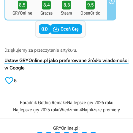

8.5
8.4
8.3
9.5
GRYOnline
Gracze
Steam
OpenCritic


Oceń Grę
Dziękujemy za przeczytanie artykułu.
Ustaw GRYOnline.pl jako preferowane źródło wiadomości
w Google

5
Poradnik Gothic Remake
Najlepsze gry 2026 roku
Najlepsze gry 2025 roku
Wiedźmin 4
Najbliższe premiery
GRYOnline.pl: