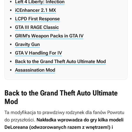
Left 4 Liberty: Infection
iCEnhancer 2.1 MX
LCPD First Response
GTA III RAGE Classic
GRIM's Weapon Packs in GTA IV
Gravity Gun
GTA V Handling For IV
Back to the Grand Theft Auto Ultimate Mod
Assassination Mod
Back to the Grand Theft Auto Ultimate
Mod
Ta modyfikacja to prawdziwy rodzynek dla fanów
Powrotu
do przyszłości
.
Nakładka wprowadza do gry kilka modeli
DeLoreana (odwzorowanych razem z wnętrzem!) i