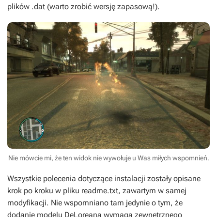
plików
.dat
(warto zrobić wersję zapasową!).
Nie mówcie mi, że ten widok nie wywołuje u Was miłych wspomnień.
Wszystkie polecenia dotyczące instalacji zostały opisane
krok po kroku w pliku readme.txt, zawartym w samej
modyfikacji. Nie wspomniano tam jedynie o tym, że
dodanie modelu DeLoreana wymaga zewnętrznego