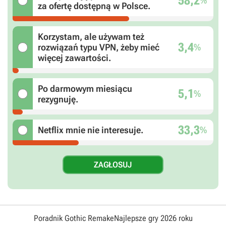
58,2
%
za ofertę dostępną w Polsce.
Korzystam, ale używam też
3,4
%
rozwiązań typu VPN, żeby mieć
więcej zawartości.
Po darmowym miesiącu
5,1
%
rezygnuję.
33,3
%
Netflix mnie nie interesuje.
Poradnik Gothic Remake
Najlepsze gry 2026 roku