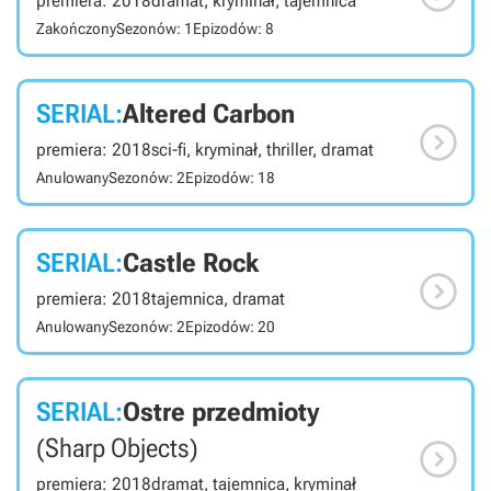
premiera: 2018
dramat, kryminał, tajemnica
Zakończony
Sezonów: 1
Epizodów: 8
SERIAL:
Altered Carbon

premiera: 2018
sci-fi, kryminał, thriller, dramat
Anulowany
Sezonów: 2
Epizodów: 18
SERIAL:
Castle Rock

premiera: 2018
tajemnica, dramat
Anulowany
Sezonów: 2
Epizodów: 20
SERIAL:
Ostre przedmioty

(Sharp Objects)
premiera: 2018
dramat, tajemnica, kryminał