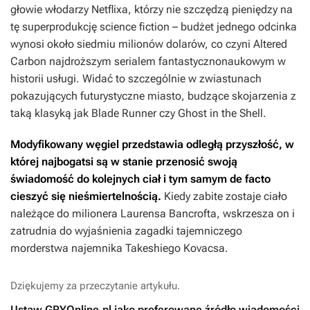
głowie włodarzy Netflixa, którzy nie szczędzą pieniędzy na
tę superprodukcję science fiction – budżet jednego odcinka
wynosi około siedmiu milionów dolarów, co czyni
Altered
Carbon
najdroższym serialem fantastycznonaukowym w
historii usługi. Widać to szczególnie w zwiastunach
pokazujących futurystyczne miasto, budzące skojarzenia z
taką klasyką jak
Blade Runner
czy
Ghost in the Shell
.
Modyfikowany węgiel
przedstawia odległą przyszłość, w
której najbogatsi są w stanie przenosić swoją
świadomość do kolejnych ciał i tym samym de facto
cieszyć się nieśmiertelnością.
Kiedy zabite zostaje ciało
należące do milionera Laurensa Bancrofta, wskrzesza on i
zatrudnia do wyjaśnienia zagadki tajemniczego
morderstwa najemnika Takeshiego Kovacsa.
Dziękujemy za przeczytanie artykułu.
Ustaw GRYOnline.pl jako preferowane źródło wiadomości