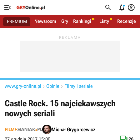




Newsroom
Gry
Rankingi
Listy
Recenzje
PREMIUM
www.gry-online.pl
Opinie
Filmy i seriale


Castle Rock. 15 najciekawszych
nowych seriali
Michał Grygorcewicz

27 grudnia 2017 15:00
26