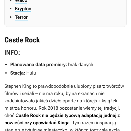
Waco
Krypton
Terror
Castle Rock
INFO:
Planowana data premiery:
brak danych
Stacja:
Hulu
Stephen King to prawdopodobnie ulubiony pisarz twórców
filmów i seriali – nie ma roku, by na ekranach nie
zadebiutowało jakieś dzieło oparte na którejś z książek
mistrza horroru. Rok 2018 pozostanie wierny tej tradycji,
choć
Castle Rock
nie będzie typową adaptacją jednej z
powieści czy opowiadań Kinga
.
Tym razem inspiracją
stanie się tytułowe miasteczko, w którym toczy się akcja