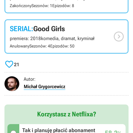
Zakończony
Sezonów: 1
Epizodów: 8
SERIAL:
Good Girls

premiera: 2018
komedia, dramat, kryminał
Anulowany
Sezonów: 4
Epizodów: 50

21
Autor:
Michał Grygorcewicz
Korzystasz z Netflixa?
Tak i planuję płacić abonament