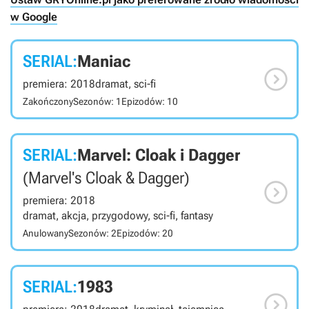
w Google
SERIAL:
Maniac

premiera: 2018
dramat, sci-fi
Zakończony
Sezonów: 1
Epizodów: 10
SERIAL:
Marvel: Cloak i Dagger
(Marvel's Cloak & Dagger)

premiera: 2018
dramat, akcja, przygodowy, sci-fi, fantasy
Anulowany
Sezonów: 2
Epizodów: 20
SERIAL:
1983
