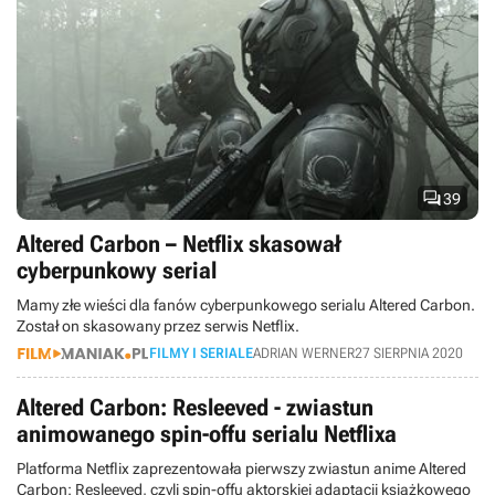

39
Altered Carbon – Netflix skasował
cyberpunkowy serial
Mamy złe wieści dla fanów cyberpunkowego serialu Altered Carbon.
Został on skasowany przez serwis Netflix.
FILMY I SERIALE
ADRIAN WERNER
27 SIERPNIA 2020
Altered Carbon: Resleeved - zwiastun
animowanego spin-offu serialu Netflixa
Platforma Netflix zaprezentowała pierwszy zwiastun anime Altered
Carbon: Resleeved, czyli spin-offu aktorskiej adaptacji książkowego