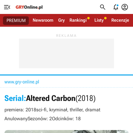




Newsroom
Gry
Rankingi
Listy
Recenzje
PREMIUM
www.gry-online.pl
Serial:
Altered Carbon
(2018)
premiera: 2018
sci-fi, kryminał, thriller, dramat
Anulowany
Sezonów: 2
Odcinków: 18