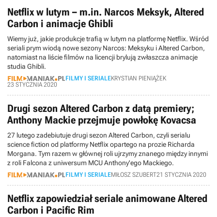
Netflix w lutym – m.in. Narcos Meksyk, Altered
Carbon i animacje Ghibli
Wiemy już, jakie produkcje trafią w lutym na platformę Netflix. Wśród
seriali prym wiodą nowe sezony Narcos: Meksyku i Altered Carbon,
natomiast na liście filmów na licencji brylują zwłaszcza animacje
studia Ghibli.
FILMY I SERIALE
KRYSTIAN PIENIĄŻEK
23 STYCZNIA 2020
Drugi sezon Altered Carbon z datą premiery;
Anthony Mackie przejmuje powłokę Kovacsa
27 lutego zadebiutuje drugi sezon Altered Carbon, czyli serialu
science fiction od platformy Netflix opartego na prozie Richarda
Morgana. Tym razem w głównej roli ujrzymy znanego między innymi
z roli Falcona z uniwersum MCU Anthony'ego Mackiego.
FILMY I SERIALE
MIŁOSZ SZUBERT
21 STYCZNIA 2020
Netflix zapowiedział seriale animowane Altered
Carbon i Pacific Rim