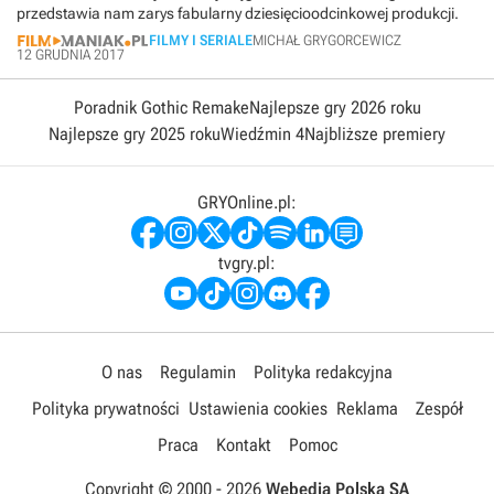
przedstawia nam zarys fabularny dziesięcioodcinkowej produkcji.
FILMY I SERIALE
MICHAŁ GRYGORCEWICZ
12 GRUDNIA 2017
Poradnik Gothic Remake
Najlepsze gry 2026 roku
Najlepsze gry 2025 roku
Wiedźmin 4
Najbliższe premiery
GRYOnline.pl:
tvgry.pl:
O nas
Regulamin
Polityka redakcyjna
Polityka prywatności
Ustawienia cookies
Reklama
Zespół
Praca
Kontakt
Pomoc
Copyright © 2000 -
2026
Webedia Polska SA