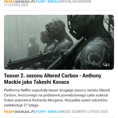
FILMY I SERIALE
MICHAŁ KUŁAKOWSKI
11 LUTEGO 2020

5
Teaser 2. sezonu Altered Carbon - Anthony
Mackie jako Takeshi Kovacs
Platforma Netflix wypuściła teaser drugiego sezonu serialu Altered
Carbon, tworzonego na podstawie powieściowego cyklu science
fiction autorstwa Richarda Morgana. Wszystkie osiem odcinków
zadebiutuje 27 lutego.
FILMY I SERIALE
MIŁOSZ SZUBERT
5 LUTEGO 2020