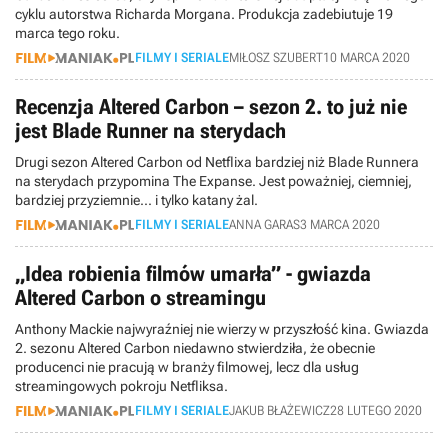
cyklu autorstwa Richarda Morgana. Produkcja zadebiutuje 19
marca tego roku.
FILMY I SERIALE
MIŁOSZ SZUBERT
10 MARCA 2020
Recenzja Altered Carbon – sezon 2. to już nie
jest Blade Runner na sterydach
Drugi sezon Altered Carbon od Netflixa bardziej niż Blade Runnera
na sterydach przypomina The Expanse. Jest poważniej, ciemniej,
bardziej przyziemnie... i tylko katany żal.
FILMY I SERIALE
ANNA GARAS
3 MARCA 2020
„Idea robienia filmów umarła” - gwiazda
Altered Carbon o streamingu
Anthony Mackie najwyraźniej nie wierzy w przyszłość kina. Gwiazda
2. sezonu Altered Carbon niedawno stwierdziła, że obecnie
producenci nie pracują w branży filmowej, lecz dla usług
streamingowych pokroju Netfliksa.
FILMY I SERIALE
JAKUB BŁAŻEWICZ
28 LUTEGO 2020