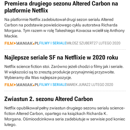
Premiera drugiego sezonu Altered Carbon na
platformie Netflix
Na platformie Netflix zadebiutował drugi sezon serialu Altered
Carbon na podstawie powieściowego cyklu autorstwa Richarda
Morgana. Tym razem w rolę Takeshiego Kovacsa wcielił się Anthony
Mackie.
FILMY I SERIALE
MIŁOSZ SZUBERT
27 LUTEGO 2020
Najlepsze seriale SF na Netflixie w 2020 roku
Netflix science fiction stoi. Zarówno jeżeli chodzi o filmy jak i seriale.
W większości są to zresztą produkcje przynajmniej przyzwoite.
Wybieramy dla Was najlepsze pozycje.
FILMY I SERIALE
MAREK JURA
22 LUTEGO 2020
Zwiastun 2. sezonu Altered Carbon
Netflix opublikował pełny zwiastun drugiego sezonu serialu science-
fiction Altered Carbon, opartego na książkach Richarda K.
Morgana. Ośmioodcinkowa seria zadebiutuje w serwisie pod koniec
lutego.