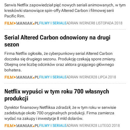
Serwis Netflix zapowiedział pięć nowych seriali animowanych, w tym
kreskówki stanowiące spin-offy Altered Carbon i filmowej serii
Pacific Rim.
FILMY I SERIALE
ADRIAN WERNER
8 LISTOPADA 2018
Serial Altered Carbon odnowiony na drugi
sezon
Firma Netflix ogłosiła, że cyberpunkowy serial Altered Carbon
doczeka się drugiego sezonu. Produkcję czekają spore zmiany.
Obejmą one liczbę odcinków oraz aktora grającego głównego
bohatera.
FILMY I SERIALE
ADRIAN WERNER
28 LIPCA 2018
Netflix wypuści w tym roku 700 własnych
produkcji
Dyrektor finansowy Netfliksa zdradził, że w tym roku w serwisie
zadebiutuje około 700 oryginalnych produkcji. Firma zamierza
wydać na zakupy i inwestycje 8 mld dolarów.
FILMY I SERIALE
ADRIAN WERNER
28 LUTEGO 2018