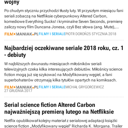
wojny
Po chudym styczniu przychodzi tłusty luty. W przyszłym miesiącu fani
seriali zobaczą na Netfliksie cyberpunkowy Altered Carbon,
komediowe Everything Sucks! i kryminalne Seven Seconds, premierę
zaliczy nowy film Duncana Jonesa, czyli Bez słowa (ang. Mute),
obejrzymy Łotra 1. Gwiezdne wojny - historie, a także Vaianę: Skarb
FILMY I SERIALE
PIOTR DOROŃ
25 STYCZNIA 2018
Oceanu.
Najbardziej oczekiwane seriale 2018 roku, cz. 1
- debiuty
W najbliższych dwunastu miesiącach miłośników seriali
telewizyjnych czeka kilka interesujących debiutów. Miłośnicy science
fiction mogą już się szykować na Modyfikowany węgiel, a fani
superbohaterów otrzymają kilka tytułów opartych na komiksach.
FILMY I SERIALE
MICHAŁ GRYGORCEWICZ
27 GRUDNIA 2017
Serial science fiction Altered Carbon
najważniejszą premierą lutego na Netfliksie
Netflix opublikował kolejny materiał z serialowej adaptacji książki
science fiction „Modyfikowany węgiel" Richarda K. Morgana. Trailer