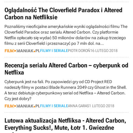
Oglądalność The Cloverfield Paradox i Altered
Carbon na Netfliksie
Poznaliśmy nieoficjalne amerykańskie wyniki oglądalności filmu The
Cloverfield Paradox oraz serialu Altered Carbon. Czy platformie
Netflix opłacało się wydać 50 milionów dolarów na zakup trzeciego
filmu z serii Cloverfield i przeznaczyć po 7 mln dol. na
wyprodukowanie każdego z odcinków adaptacji Modyfikowanego
FILMY I SERIALE
PIOTR DOROŃ
16 LUTEGO 2018
węgla?
Recenzja serialu Altered Carbon – cyberpunk od
Netflixa
Cyberpunk jest na fali. Po zapowiedzi gry od CD Project RED
nadeszły filmy w postaci Blade Runnera 2049 czy Ghost in the Shell.
A teraz debiutuje cyberpunkowy serial od Netflixa – Altered Carbon.
Czy jest dobry?
FILMY I SERIALE
ANNA GARAS
1 LUTEGO 2018
Lutowa aktualizacja Netfliksa - Altered Carbon,
Everything Sucks!, Mute, Łotr 1. Gwiezdne