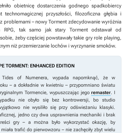
ełniło obietnicę dostarczenia godnego spadkobiercy
 technomagicznej przyszłości, filozoficzna głębia i
e z problemami – nowy
Torment
zdecydowanie wyróżnia
ych RPG, tak samo jak stary
Torment
odstawał od
obie, żeby częściej powstawały takie gry role playing,
itnym niż przemierzanie lochów i wyrzynanie smoków.
E TORMENT: ENHANCED EDITION
o
Tides of Numenera
, wypada napomknąć, że w
roku – a dokładnie w kwietniu – przypomniano światu
oryginalnym
Tormencie
, wypuszczając jego
remaster
. I
padku nie obyło się bez kontrowersji, bo studio
jątkowo nie wysiliło się przy odświeżaniu klasyki.
aficznej, jedno czy dwa usprawnienia mechaniki i brak
treści gry – a można było wykorzystać okazję, by
miała trafić do pierwowzoru – nie zachęciły zbyt wielu