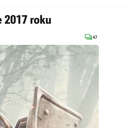
 2017 roku

47