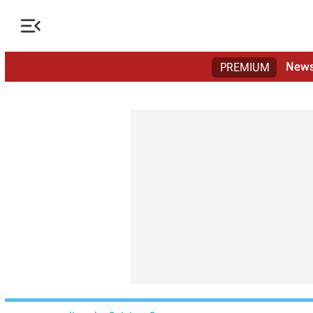

New
PREMIUM