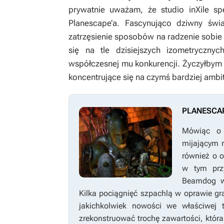
prywatnie uważam, że studio inXile sp
Planescape’a
. Fascynująco dziwny świat
zatrzęsienie sposobów na radzenie sobi
się na tle dzisiejszych izometryczn
współczesnej mu konkurencji. Życzyłbym s
koncentrujące się na czymś bardziej amb
PLANESCAP
Mówiąc 
mijającym 
również o 
w tym przy
Beamdog wy
Kilka pociągnięć szpachlą w oprawie gr
jakichkolwiek nowości we właściwej 
zrekonstruować trochę zawartości, która 