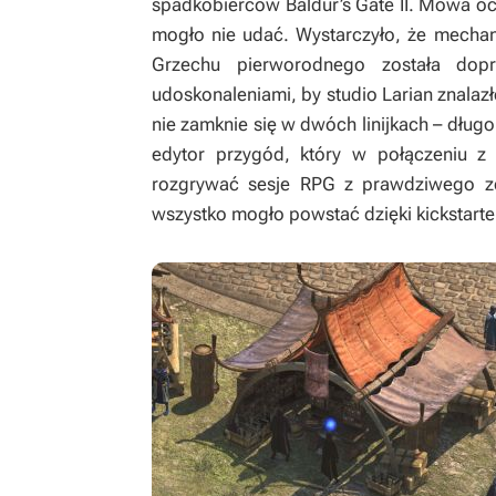
spadkobierców
Baldur’s Gate II
. Mowa oc
mogło nie udać. Wystarczyło, że mechan
Grzechu pierworodnego
została dopra
udoskonaleniami, by studio Larian znalazło
nie zamknie się w dwóch linijkach – długo
edytor przygód, który w połączeniu z 
rozgrywać sesje RPG z prawdziwego zd
wszystko mogło powstać dzięki kickstart