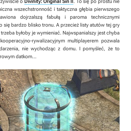
zywiście o
Divinity: Original Sin II
.
To się po prostu nie
iczna wszechstronność i taktyczna głębia pierwszego
wiona dojrzalszą fabułą i paroma technicznymi
 się bardzo blisko tronu. A przecież listy atutów tej gry
 trzeba byłoby je wymieniać. Najwspanialszy jest chyba
kooperacyjno-rywalizacyjnym multiplayerem pozwala
arzenia, nie wychodząc z domu. I pomyśleć, że to
erowym datkom...