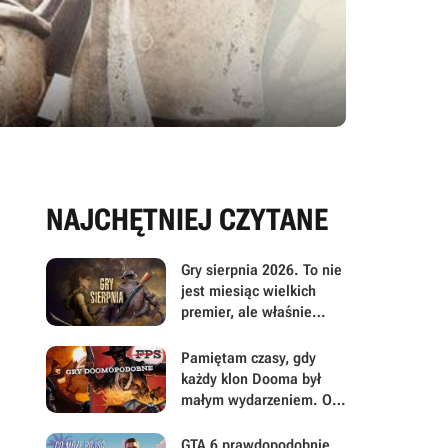
NAJCHĘTNIEJ CZYTANE
Gry sierpnia 2026. To nie
jest miesiąc wielkich
premier, ale właśnie
dlatego warto przyjrzeć
mu się uważniej
Pamiętam czasy, gdy
każdy klon Dooma był
małym wydarzeniem. Oto
moje mniej oczywiste
FPS-y lat 90.
GTA 6 prawdopodobnie