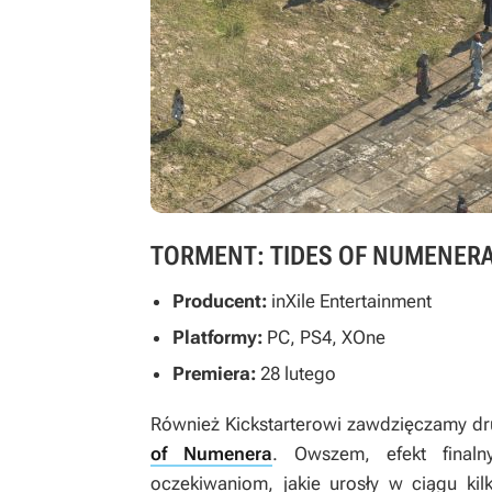
TORMENT: TIDES OF NUMENER
Producent:
inXile Entertainment
Platformy:
PC, PS4, XOne
Premiera:
28 lutego
Również Kickstarterowi zawdzięczamy dru
of Numenera
. Owszem, efekt final
oczekiwaniom, jakie urosły w ciągu kilk