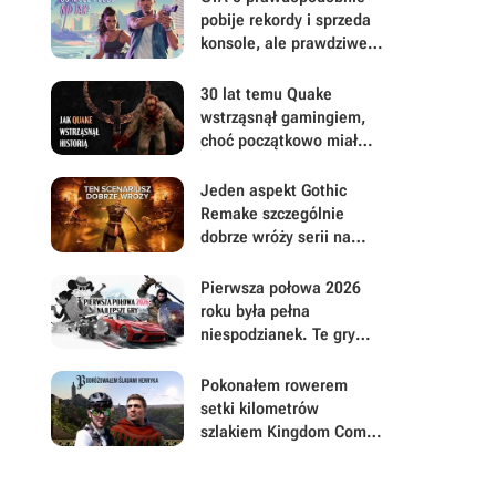
pobije rekordy i sprzeda
konsole, ale prawdziwe
pytanie brzmi, ile gracze
będą musieli mu
30 lat temu Quake
wybaczyć
wstrząsnął gamingiem,
choć początkowo miał
być zupełnie inną grą
Jeden aspekt Gothic
Remake szczególnie
dobrze wróży serii na
przyszłość. Scenarzyści
mają powody do dumy
Pierwsza połowa 2026
roku była pełna
niespodzianek. Te gry
najbardziej zasłużyły na
uwagę i Wasz czas
Pokonałem rowerem
setki kilometrów
szlakiem Kingdom Come:
Deliverance, by na
własną rękę poszukać