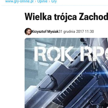
www.gry-online.pl
Opinie
Gry


Wielka trójca Zach
Krzysztof Mysiak
31 grudnia 2017 11:30