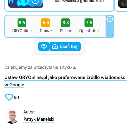

Data wydania:
3 grudnia 2020

8.6
6.8
8.8
7.5
GRYOnline
Gracze
Steam
OpenCritic


Oceń Grę
Dziękujemy za przeczytanie artykułu.
Ustaw GRYOnline.pl jako preferowane źródło wiadomości
w Google

50
Autor:
Patryk Manelski