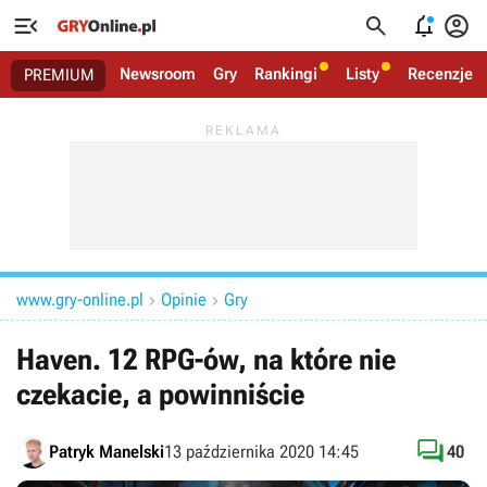




Newsroom
Gry
Rankingi
Listy
Recenzje
PREMIUM
www.gry-online.pl
Opinie
Gry


Haven. 12 RPG-ów, na które nie
czekacie, a powinniście

Patryk Manelski
13 października 2020 14:45
40