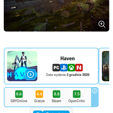
Haven

Data wydania:
3 grudnia 2020

8.6
6.8
8.8
7.5
GRYOnline
Gracze
Steam
OpenCritic