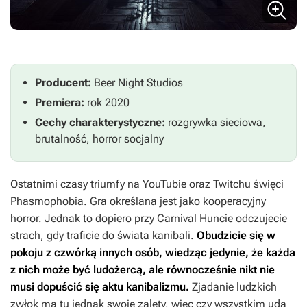
Producent:
Beer Night Studios
Premiera:
rok 2020
Cechy charakterystyczne:
rozgrywka sieciowa,
brutalność, horror socjalny
Ostatnimi czasy triumfy na YouTubie oraz Twitchu święci
Phasmophobia
. Gra określana jest jako kooperacyjny
horror. Jednak to dopiero przy
Carnival Huncie
odczujecie
strach, gdy traficie do świata kanibali.
Obudzicie się w
pokoju z czwórką innych osób, wiedząc jedynie, że każda
z nich może być ludożercą, ale równocześnie nikt nie
musi dopuścić się aktu kanibalizmu.
Zjadanie ludzkich
zwłok ma tu jednak swoje zalety, więc czy wszystkim uda