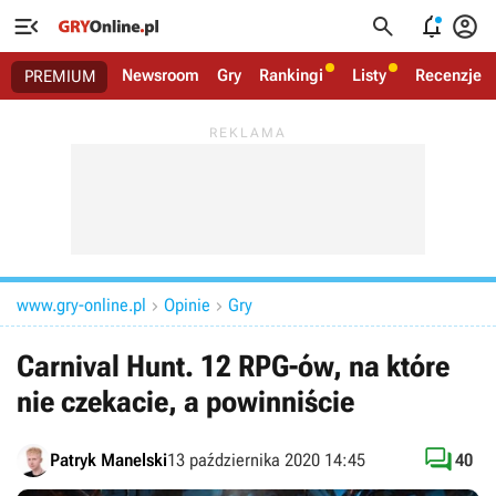




Newsroom
Gry
Rankingi
Listy
Recenzje
PREMIUM
www.gry-online.pl
Opinie
Gry


Carnival Hunt. 12 RPG-ów, na które
nie czekacie, a powinniście

Patryk Manelski
13 października 2020 14:45
40