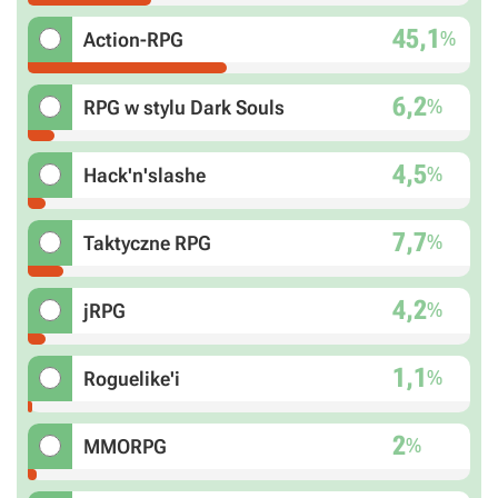
45,1
%
Action-RPG
6,2
%
RPG w stylu Dark Souls
4,5
%
Hack'n'slashe
7,7
%
Taktyczne RPG
4,2
%
jRPG
1,1
%
Roguelike'i
2
%
MMORPG