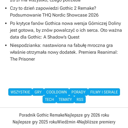
Czy to dzień zapowiedzi Gothic 2 Remake?
Podsumowanie THQ Nordic Showcase 2026
Po krytyce fanów Gothica nowa wersja Górniczej Doliny
jest gotowa, by znów powalczyć o ich serca. Oto ważna
data dla Gothic: A Shadow’s Quest
Niespodzianka: nastawiona na fabułę mroczna gra
właśnie otrzymała nowy dodatek. Premiera Reanimal:
The Prisoner
WSZYSTKIE
GRY
COOLDOWN
PORADY
FILMY I SERIALE
TECH
TEMATY
RSS
Poradnik Gothic Remake
Najlepsze gry 2026 roku
Najlepsze gry 2025 roku
Wiedźmin 4
Najbliższe premiery