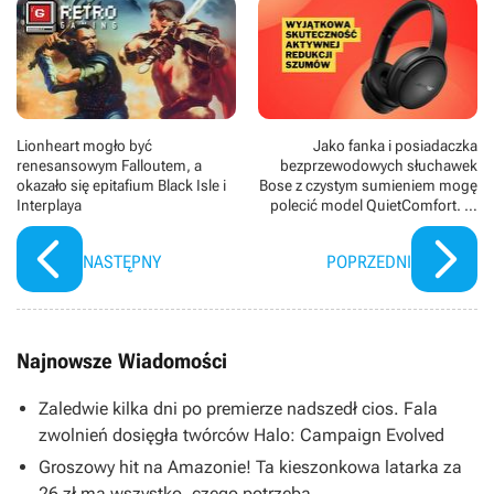
Lionheart mogło być
Jako fanka i posiadaczka
renesansowym Falloutem, a
bezprzewodowych słuchawek
okazało się epitafium Black Isle i
Bose z czystym sumieniem mogę
Interplaya
polecić model QuietComfort. W
tej cenie trudno znaleźć zestaw z
lepszym tłumieniem hałasu
NASTĘPNY
POPRZEDNI
Najnowsze Wiadomości
Zaledwie kilka dni po premierze nadszedł cios. Fala
zwolnień dosięgła twórców Halo: Campaign Evolved
Groszowy hit na Amazonie! Ta kieszonkowa latarka za
26 zł ma wszystko, czego potrzeba