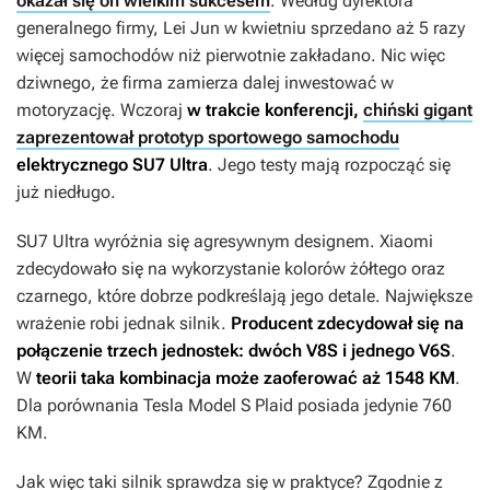
okazał się on wielkim sukcesem
. Według dyrektora
generalnego firmy, Lei Jun w kwietniu sprzedano aż 5 razy
więcej samochodów niż pierwotnie zakładano. Nic więc
dziwnego, że firma zamierza dalej inwestować w
motoryzację. Wczoraj
w trakcie konferencji,
chiński gigant
zaprezentował prototyp sportowego samochodu
elektrycznego SU7 Ultra
. Jego testy mają rozpocząć się
już niedługo.
SU7 Ultra wyróżnia się agresywnym designem. Xiaomi
zdecydowało się na wykorzystanie kolorów żółtego oraz
czarnego, które dobrze podkreślają jego detale. Największe
wrażenie robi jednak silnik.
Producent zdecydował się na
połączenie trzech jednostek: dwóch V8S i jednego V6S
.
W
teorii taka kombinacja może zaoferować aż 1548 KM
.
Dla porównania Tesla Model S Plaid posiada jedynie 760
KM.
Jak więc taki silnik sprawdza się w praktyce? Zgodnie z