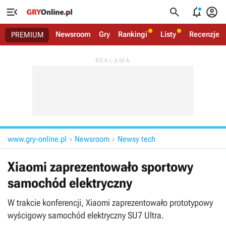




Newsroom
Gry
Rankingi
Listy
Recenzje
PREMIUM
www.gry-online.pl
Newsroom
Newsy tech


Xiaomi zaprezentowało sportowy
samochód elektryczny
W trakcie konferencji, Xiaomi zaprezentowało prototypowy
wyścigowy samochód elektryczny SU7 Ultra.