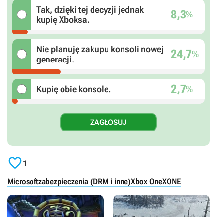
Tak, dzięki tej decyzji jednak
8,3
%
kupię Xboksa.
Nie planuję zakupu konsoli nowej
24,7
%
generacji.
2,7
%
Kupię obie konsole.

1
Microsoft
zabezpieczenia (DRM i inne)
Xbox One
XONE