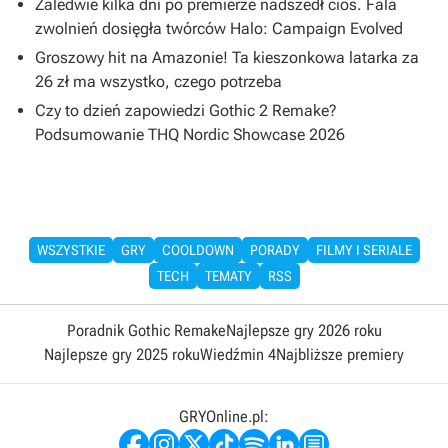
Zaledwie kilka dni po premierze nadszedł cios. Fala
zwolnień dosięgła twórców Halo: Campaign Evolved
Groszowy hit na Amazonie! Ta kieszonkowa latarka za
26 zł ma wszystko, czego potrzeba
Czy to dzień zapowiedzi Gothic 2 Remake?
Podsumowanie THQ Nordic Showcase 2026
WSZYSTKIE
GRY
COOLDOWN
PORADY
FILMY I SERIALE
TECH
TEMATY
RSS
Poradnik Gothic Remake
Najlepsze gry 2026 roku
Najlepsze gry 2025 roku
Wiedźmin 4
Najbliższe premiery
GRYOnline.pl: