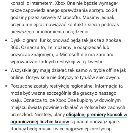
konsoli z internetem. Xbox One nie będzie wymagał
także zapowiedzianego sprawdzania sprzętu co 24
godziny przez serwery Microsoftu. Musimy jednak
przynajmniej raz nawiązać kontakt z siecią podczas
pierwszego uruchomienia urządzenia.
Dyski z grami funkcjonować będą tak jak te z Xboksa
360
.
Oznacza to, że możemy je odsprzedać lub
pożyczać znajomym, a Microsoft nie ma zamiaru
wprowadzać żadnych restrykcji w tej kwestii.
Wszystkie gry mają działać tak samo w trybie offline jak i
online. Oczywiście nie dotyczy to tytułów sieciowych.
Porzucone zostały restrykcje regionalne. Informacja ta
może być ważna szczególnie dla graczy z naszego
kraju. Oznacza to, że Xbox One kupiony w dowolnym
miejscu świata powinien działać w Polsce bez żadnych
przeszkód. Niestety, plany
oficjalnej premiery konsoli w
ograniczonej liczbie krajów
są nadal obowiązujące.
Rodacy będą musieli więc najpewniej założyć np.