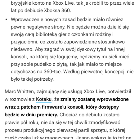
brytyjskie konto na Xbox Live, tak jak robili to przez wiele
lat po debiucie Xboksa 360.
Wprowadzenie nowych zasad będzie miało również
pewne negatywne strony. Nie będzie można dzielić się
swoją całą biblioteką gier z członkami rodziny i
przyjaciółmi, co zostało zapowiedziane stosunkowo
niedawno. Aby zagrać w swój dyskowy tytuł na innej
konsoli, na której się logujemy, będziemy musieli mieć
przy sobie pudełko z płytą, tak jak miało to miejsce
dotychczas na 360-tce. Według pierwotnej koncepcji nie
było takiej potrzeby.
Marc Whitten, zajmujący się usługą Xbox Live, potwierdził
w rozmowie z
Kotaku
, że
zmiany zostaną wprowadzone
wraz z patchem firmware'u konsoli, który dostępny
będzie w dniu premiery.
Chociaż do debiutu zostało
prawie pół roku, nie da się w tej chwili zmodyfikować
procesu produkcyjnego pierwszej partii sprzętu, z której
część czeka już w magazynach. Jasno wskazuje to też na