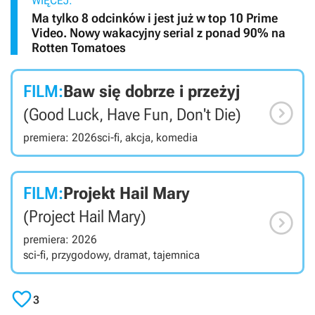
WIĘCEJ:
Ma tylko 8 odcinków i jest już w top 10 Prime
Video. Nowy wakacyjny serial z ponad 90% na
Rotten Tomatoes
FILM:
Baw się dobrze i przeżyj

(Good Luck, Have Fun, Don't Die)
premiera: 2026
sci-fi, akcja, komedia
FILM:
Projekt Hail Mary

(Project Hail Mary)
premiera: 2026
sci-fi, przygodowy, dramat, tajemnica

3