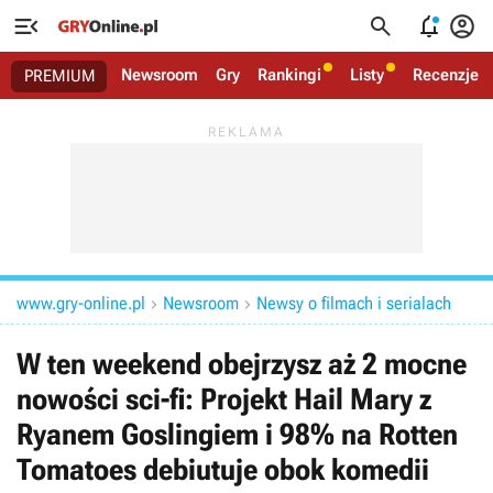




Newsroom
Gry
Rankingi
Listy
Recenzje
PREMIUM
www.gry-online.pl
Newsroom
Newsy o filmach i serialach


W ten weekend obejrzysz aż 2 mocne
nowości sci-fi: Projekt Hail Mary z
Ryanem Goslingiem i 98% na Rotten
Tomatoes debiutuje obok komedii