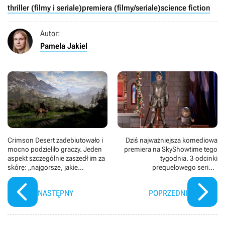
thriller (filmy i seriale)
premiera (filmy/seriale)
science fiction
Autor:
Pamela Jakiel
Crimson Desert zadebiutowało i
Dziś najważniejsza komediowa
mocno podzieliło graczy. Jeden
premiera na SkyShowtime tego
aspekt szczególnie zaszedł im za
tygodnia. 3 odcinki
skórę: „najgorsze, jakie
prequelowego serialu
kiedykolwiek spotkałem w grze”
rozwijającego kultowe
uniwersum są już dostępne w
NASTĘPNY
POPRZEDNI
Polsce