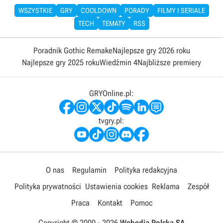
WSZYSTKIE
GRY
COOLDOWN
PORADY
FILMY I SERIALE
TECH
TEMATY
RSS
Poradnik Gothic Remake
Najlepsze gry 2026 roku
Najlepsze gry 2025 roku
Wiedźmin 4
Najbliższe premiery
GRYOnline.pl:
tvgry.pl:
O nas
Regulamin
Polityka redakcyjna
Polityka prywatności
Ustawienia cookies
Reklama
Zespół
Praca
Kontakt
Pomoc
Copyright © 2000 -
2026
Webedia Polska SA