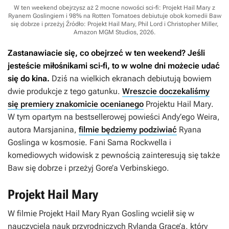
W ten weekend obejrzysz aż 2 mocne nowości sci-fi: Projekt Hail Mary z
Ryanem Goslingiem i 98% na Rotten Tomatoes debiutuje obok komedii Baw
się dobrze i przeżyj
Źródło: Projekt Hail Mary, Phil Lord i Christopher Miller,
Amazon MGM Studios, 2026
.
Zastanawiacie się, co obejrzeć w ten weekend? Jeśli
jesteście miłośnikami sci-fi, to w wolne dni możecie udać
się do kina.
Dziś na wielkich ekranach debiutują bowiem
dwie produkcje z tego gatunku.
Wreszcie doczekaliśmy
się premiery znakomicie ocenianego
Projektu Hail Mary
.
W tym opartym na bestsellerowej powieści Andy’ego Weira,
autora
Marsjanina
,
filmie będziemy podziwiać
Ryana
Goslinga w kosmosie. Fani Sama Rockwella i
komediowych widowisk z pewnością zainteresują się także
Baw się dobrze i przeżyj
Gore’a Verbinskiego.
Projekt Hail Mary
W filmie
Projekt Hail Mary
Ryan Gosling wcielił się w
nauczyciela nauk przyrodniczych Rylanda Grace’a, który