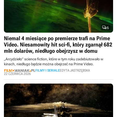

6
Niemal 4 miesiące po premierze trafi na Prime
Video. Niesamowity hit sci-fi, który zgarnął 682
mln dolarów, niedługo obejrzysz w domu
„Arcydzieło” science fiction, które w tym roku zadebiutowało w
kinach, niedługo będzie można obejrzeć na Prime Video.
FILMY I SERIALE
EDYTA JASTRZĘBSKA
22 CZERWCA 2026