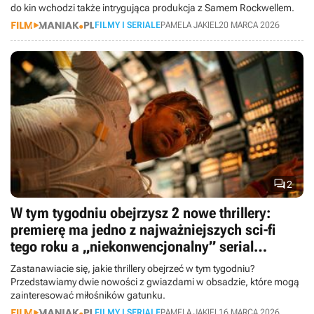
do kin wchodzi także intrygująca produkcja z Samem Rockwellem.
FILMY I SERIALE
PAMELA JAKIEL
20 MARCA 2026

2
W tym tygodniu obejrzysz 2 nowe thrillery:
premierę ma jedno z najważniejszych sci-fi
tego roku a „niekonwencjonalny” serial
psychologiczny zmierza na Apple TV
Zastanawiacie się, jakie thrillery obejrzeć w tym tygodniu?
Przedstawiamy dwie nowości z gwiazdami w obsadzie, które mogą
zainteresować miłośników gatunku.
FILMY I SERIALE
PAMELA JAKIEL
16 MARCA 2026