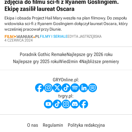
zdjęcia do filmu sci-fi z Ryanem Goslingiem.
Ekipę zasilił laureat Oscara
Ekipa i obsada Project Hail Mary weszła na plan filmowy. Do zespołu
widowiska sci-fi z Ryanem Goslingiem dołączył laureat Oscara, który
wcześniej pracował przy Diunie.
FILMY I SERIALE
EDYTA JASTRZĘBSKA
4 CZERWCA 2024
Poradnik Gothic Remake
Najlepsze gry 2026 roku
Najlepsze gry 2025 roku
Wiedźmin 4
Najbliższe premiery
GRYOnline.pl:
tvgry.pl:
O nas
Regulamin
Polityka redakcyjna