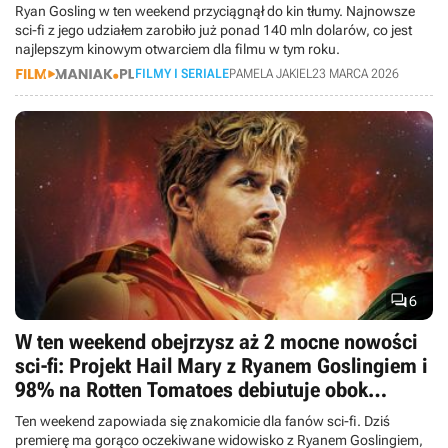
Ryan Gosling w ten weekend przyciągnął do kin tłumy. Najnowsze
sci-fi z jego udziałem zarobiło już ponad 140 mln dolarów, co jest
najlepszym kinowym otwarciem dla filmu w tym roku.
FILMY I SERIALE
PAMELA JAKIEL
23 MARCA 2026

6
W ten weekend obejrzysz aż 2 mocne nowości
sci-fi: Projekt Hail Mary z Ryanem Goslingiem i
98% na Rotten Tomatoes debiutuje obok
komedii Baw się dobrze i przeżyj
Ten weekend zapowiada się znakomicie dla fanów sci-fi. Dziś
premierę ma gorąco oczekiwane widowisko z Ryanem Goslingiem,