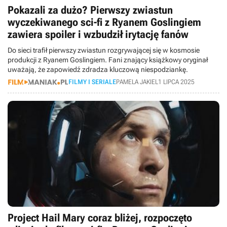
Pokazali za dużo? Pierwszy zwiastun
wyczekiwanego sci-fi z Ryanem Goslingiem
zawiera spoiler i wzbudził irytację fanów
Do sieci trafił pierwszy zwiastun rozgrywającej się w kosmosie
produkcji z Ryanem Goslingiem. Fani znający książkowy oryginał
uważają, że zapowiedź zdradza kluczową niespodziankę.
FILMY I SERIALE
PAMELA JAKIEL
1 LIPCA 2025
Project Hail Mary coraz bliżej, rozpoczęto