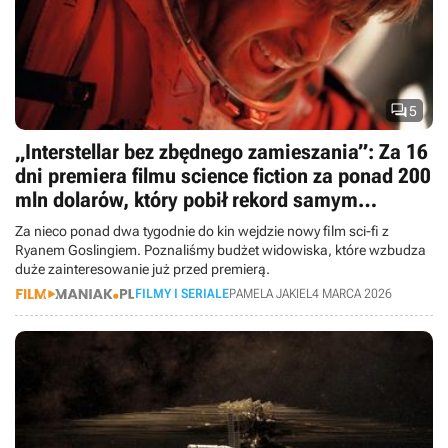

5
„Interstellar bez zbędnego zamieszania”: Za 16
dni premiera filmu science fiction za ponad 200
mln dolarów, który pobił rekord samym
zwiastunem
Za nieco ponad dwa tygodnie do kin wejdzie nowy film sci-fi z
Ryanem Goslingiem. Poznaliśmy budżet widowiska, które wzbudza
duże zainteresowanie już przed premierą.
FILMY I SERIALE
PAMELA JAKIEL
4 MARCA 2026