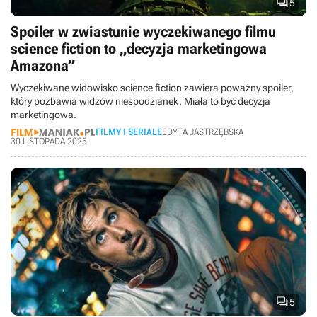

5
Spoiler w zwiastunie wyczekiwanego filmu
science fiction to „decyzja marketingowa
Amazona”
Wyczekiwane widowisko science fiction zawiera poważny spoiler,
który pozbawia widzów niespodzianek. Miała to być decyzja
marketingowa.
FILMY I SERIALE
EDYTA JASTRZĘBSKA
30 LISTOPADA 2025

5