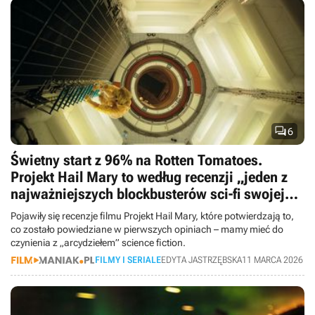

6
Świetny start z 96% na Rotten Tomatoes.
Projekt Hail Mary to według recenzji „jeden z
najważniejszych blockbusterów sci-fi swojej
epoki”
Pojawiły się recenzje filmu Projekt Hail Mary, które potwierdzają to,
co zostało powiedziane w pierwszych opiniach – mamy mieć do
czynienia z „arcydziełem” science fiction.
FILMY I SERIALE
EDYTA JASTRZĘBSKA
11 MARCA 2026