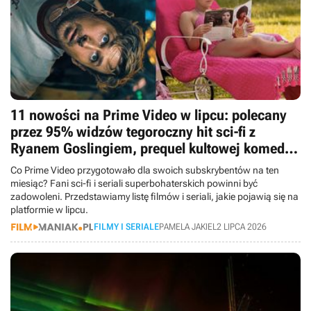
11 nowości na Prime Video w lipcu: polecany
przez 95% widzów tegoroczny hit sci-fi z
Ryanem Goslingiem, prequel kultowej komedii i
kontynuacja serialu o Batmanie
Co Prime Video przygotowało dla swoich subskrybentów na ten
miesiąc? Fani sci-fi i seriali superbohaterskich powinni być
zadowoleni. Przedstawiamy listę filmów i seriali, jakie pojawią się na
platformie w lipcu.
FILMY I SERIALE
PAMELA JAKIEL
2 LIPCA 2026