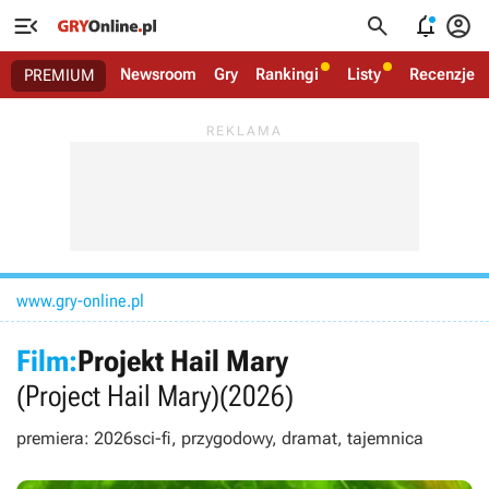




Newsroom
Gry
Rankingi
Listy
Recenzje
PREMIUM
www.gry-online.pl
Film:
Projekt Hail Mary
(Project Hail Mary)
(2026)
premiera: 2026
sci-fi, przygodowy, dramat, tajemnica