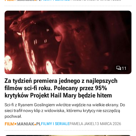

11
Za tydzień premiera jednego z najlepszych
filmów sci-fi roku. Polecany przez 95%
krytyków Projekt Hail Mary będzie hitem
Sci-fi z Ryanem Goslingiem wkrótce wejdzie na wielkie ekrany. Do
sieci trafił nowy klip z widowiska, któremu krytycy nie szczędzą
pochwał.
FILMY I SERIALE
PAMELA JAKIEL
13 MARCA 2026