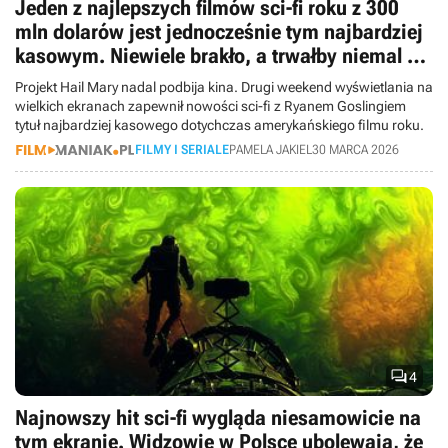
Jeden z najlepszych filmów sci-fi roku z 300
mln dolarów jest jednocześnie tym najbardziej
kasowym. Niewiele brakło, a trwałby niemal 4
godziny
Projekt Hail Mary nadal podbija kina. Drugi weekend wyświetlania na
wielkich ekranach zapewnił nowości sci-fi z Ryanem Goslingiem
tytuł najbardziej kasowego dotychczas amerykańskiego filmu roku.
FILMY I SERIALE
PAMELA JAKIEL
30 MARCA 2026

4
Najnowszy hit sci-fi wygląda niesamowicie na
tym ekranie. Widzowie w Polsce ubolewają, że