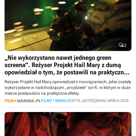

2
„Nie wykorzystano nawet jednego green
screena”. Reżyser Projekt Hail Mary z dumą
opowiedział o tym, że postawili na praktyczne
efekty
Reżyser Projekt Hail Mary opowiedział o rozwiązaniach, jakie zostały
wykorzystane w nadchodzącym „arcydziele” sci-fi, w którym w duże
mierze postawiono na praktyczne efekty.
FILMY I SERIALE
EDYTA JASTRZĘBSKA
5 MARCA 2026