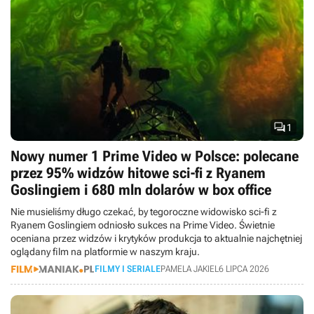

1
Nowy numer 1 Prime Video w Polsce: polecane
przez 95% widzów hitowe sci-fi z Ryanem
Goslingiem i 680 mln dolarów w box office
Nie musieliśmy długo czekać, by tegoroczne widowisko sci-fi z
Ryanem Goslingiem odniosło sukces na Prime Video. Świetnie
oceniana przez widzów i krytyków produkcja to aktualnie najchętniej
oglądany film na platformie w naszym kraju.
FILMY I SERIALE
PAMELA JAKIEL
6 LIPCA 2026