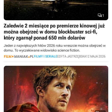

1
Zaledwie 2 miesiące po premierze kinowej już
można obejrzeć w domu blockbuster sci-fi,
który zgarnął ponad 650 mln dolarów
Jeden z największych hitów 2026 roku wreszcie można obejrzeć w
domu. To wyczekiwane widowisko science fiction.
FILMY I SERIALE
EDYTA JASTRZĘBSKA
12 MAJA 2026