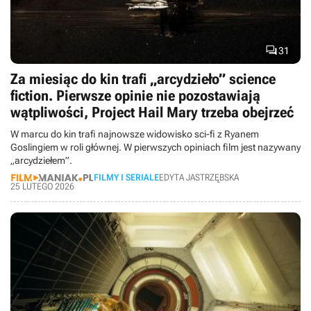

31
Za miesiąc do kin trafi „arcydzieło” science
fiction. Pierwsze opinie nie pozostawiają
wątpliwości, Project Hail Mary trzeba obejrzeć
W marcu do kin trafi najnowsze widowisko sci-fi z Ryanem
Goslingiem w roli głównej. W pierwszych opiniach film jest nazywany
„arcydziełem”.
FILMY I SERIALE
EDYTA JASTRZĘBSKA
25 LUTEGO 2026