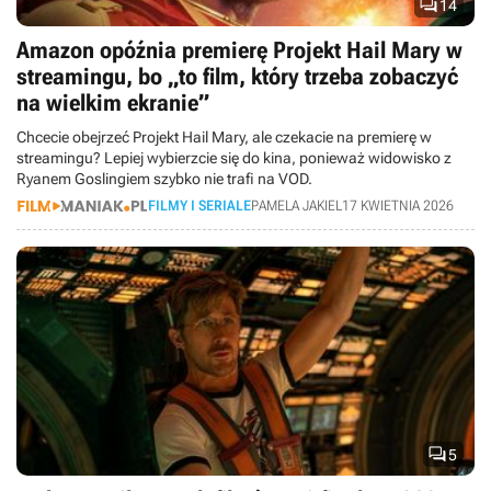

14
Amazon opóźnia premierę Projekt Hail Mary w
streamingu, bo „to film, który trzeba zobaczyć
na wielkim ekranie”
Chcecie obejrzeć Projekt Hail Mary, ale czekacie na premierę w
streamingu? Lepiej wybierzcie się do kina, ponieważ widowisko z
Ryanem Goslingiem szybko nie trafi na VOD.
FILMY I SERIALE
PAMELA JAKIEL
17 KWIETNIA 2026

5