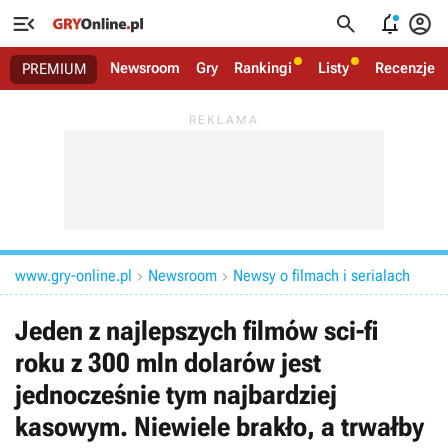




Newsroom
Gry
Rankingi
Listy
Recenzje
PREMIUM
www.gry-online.pl
Newsroom
Newsy o filmach i serialach


Jeden z najlepszych filmów sci-fi
roku z 300 mln dolarów jest
jednocześnie tym najbardziej
kasowym. Niewiele brakło, a trwałby