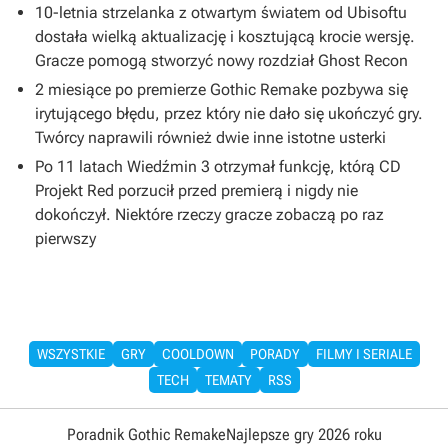
10-letnia strzelanka z otwartym światem od Ubisoftu
dostała wielką aktualizację i kosztującą krocie wersję.
Gracze pomogą stworzyć nowy rozdział Ghost Recon
2 miesiące po premierze Gothic Remake pozbywa się
irytującego błędu, przez który nie dało się ukończyć gry.
Twórcy naprawili również dwie inne istotne usterki
Po 11 latach Wiedźmin 3 otrzymał funkcję, którą CD
Projekt Red porzucił przed premierą i nigdy nie
dokończył. Niektóre rzeczy gracze zobaczą po raz
pierwszy
WSZYSTKIE
GRY
COOLDOWN
PORADY
FILMY I SERIALE
TECH
TEMATY
RSS
Poradnik Gothic Remake
Najlepsze gry 2026 roku