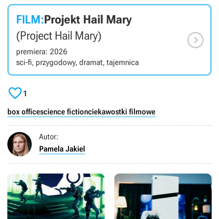
FILM:
Projekt Hail Mary

(Project Hail Mary)
premiera: 2026
sci-fi, przygodowy, dramat, tajemnica

1
box office
science fiction
ciekawostki filmowe
Autor:
Pamela Jakiel