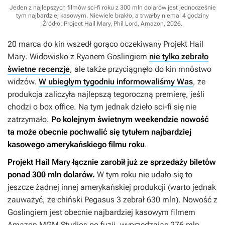
Jeden z najlepszych filmów sci-fi roku z 300 mln dolarów jest jednocześnie
tym najbardziej kasowym. Niewiele brakło, a trwałby niemal 4 godziny
Źródło: Project Hail Mary, Phil Lord, Amazon, 2026
.
20 marca do kin wszedł gorąco oczekiwany
Projekt Hail
Mary
. Widowisko z Ryanem Goslingiem
nie tylko zebrało
świetne recenzje
, ale także przyciągnęło do kin mnóstwo
widzów.
W ubiegłym tygodniu informowaliśmy Was
, że
produkcja zaliczyła najlepszą tegoroczną premierę, jeśli
chodzi o box office. Na tym jednak dzieło sci-fi się nie
zatrzymało.
Po kolejnym świetnym weekendzie nowość
ta może obecnie pochwalić się tytułem najbardziej
kasowego amerykańskiego filmu roku
.
Projekt Hail Mary
łącznie zarobił już ze sprzedaży biletów
ponad 300 mln dolarów.
W tym roku nie udało się to
jeszcze żadnej innej amerykańskiej produkcji (warto jednak
zauważyć, że chiński
Pegasus 3
zebrał 630 mln). Nowość z
Goslingiem jest obecnie najbardziej kasowym filmem
Amazon MGM Studios po fuzji, wyprzedzając 276 mln