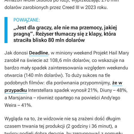
dolarów zarobionych przez
Creed III
w 2023 roku.
POWIĄZANE:
„Jest dla graczy, ale nie ma przemocy, jakiej
pragną”. Reżyser tłumaczy się z klapy, która
straciła blisko 80 mln dolarów
Jak donosi
Deadline
, w miniony weekend
Projekt Hail Mary
zarobił na świecie aż 108,6 mln dolarów, co wskazuje na
bardzo mały spadek zainteresowania względem weekendu
otwarcia (140 mln dolarów). To duży sukces na tle
podobnych filmów: dla porównania przypomnijmy,
że w
przypadku
Interstellara
spadek wynosił 21%,
Diuny
– 48%,
a
Marsjanina
– również opartego na powieści Andy’ego
Weira – 41%.
Wygląda na to, że widzowie nie są zrażeni dość długim
czasem trwania tej produkcji (2 godziny i 36 minut), a
twórcy podjęli dobrą decyzję, by zrezygnować z pomysłu