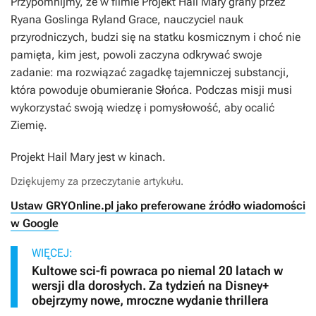
Przypomnijmy, że w filmie
Projekt Hail Mary
grany przez
Ryana Goslinga Ryland Grace, nauczyciel nauk
przyrodniczych, budzi się na statku kosmicznym i choć nie
pamięta, kim jest, powoli zaczyna odkrywać swoje
zadanie: ma rozwiązać zagadkę tajemniczej substancji,
która powoduje obumieranie Słońca. Podczas misji musi
wykorzystać swoją wiedzę i pomysłowość, aby ocalić
Ziemię.
Projekt Hail Mary
jest w kinach.
Dziękujemy za przeczytanie artykułu.
Ustaw GRYOnline.pl jako preferowane źródło wiadomości
w Google
WIĘCEJ:
Kultowe sci-fi powraca po niemal 20 latach w
wersji dla dorosłych. Za tydzień na Disney+
obejrzymy nowe, mroczne wydanie thrillera