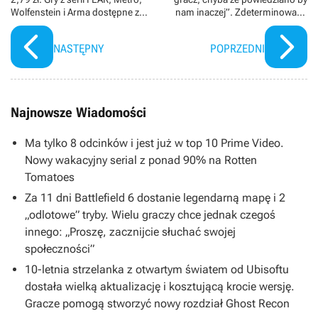
Wolfenstein i Arma dostępne za
nam inaczej”. Zdeterminowane
niewielkie pieniądze na GOG
Starbreeze nie zamierza
porzucać PayDay 3
NASTĘPNY
POPRZEDNI
Najnowsze Wiadomości
Ma tylko 8 odcinków i jest już w top 10 Prime Video.
Nowy wakacyjny serial z ponad 90% na Rotten
Tomatoes
Za 11 dni Battlefield 6 dostanie legendarną mapę i 2
„odlotowe” tryby. Wielu graczy chce jednak czegoś
innego: „Proszę, zacznijcie słuchać swojej
społeczności”
10-letnia strzelanka z otwartym światem od Ubisoftu
dostała wielką aktualizację i kosztującą krocie wersję.
Gracze pomogą stworzyć nowy rozdział Ghost Recon