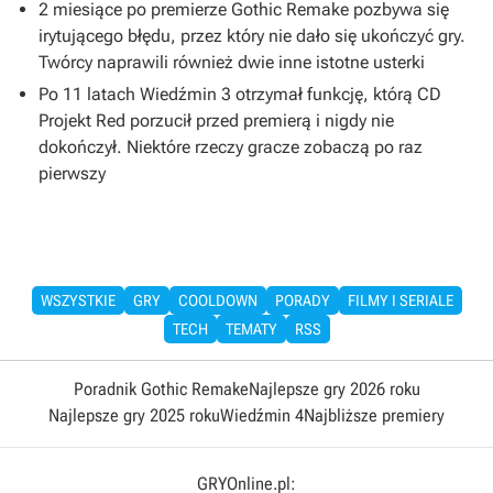
2 miesiące po premierze Gothic Remake pozbywa się
irytującego błędu, przez który nie dało się ukończyć gry.
Twórcy naprawili również dwie inne istotne usterki
Po 11 latach Wiedźmin 3 otrzymał funkcję, którą CD
Projekt Red porzucił przed premierą i nigdy nie
dokończył. Niektóre rzeczy gracze zobaczą po raz
pierwszy
WSZYSTKIE
GRY
COOLDOWN
PORADY
FILMY I SERIALE
TECH
TEMATY
RSS
Poradnik Gothic Remake
Najlepsze gry 2026 roku
Najlepsze gry 2025 roku
Wiedźmin 4
Najbliższe premiery
GRYOnline.pl: