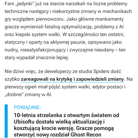
Fani „jedynki” już na starcie narzekali na liczne problemy
techniczne następcy i niekorzystne zmiany w mechanikach
gry względem pierwowzoru. Jako główne mankamenty
gracze wymieniali fatalną optymalizację, problemy z AI
oraz kiepski system walki. W szczególności ten ostatni,
statyczny i oparty na aktywnej pauzie, opisywano jako
nudny, niesatysfakcjonujący i zwyczajnie nieudany – ten
stary wypadał znacznie lepiej.
Nie dziwi więc, że deweloperzy ze studia Spiders dość
szybko
zareagowali na krytykę i zapowiedzieli zmiany
. Na
pierwszy ogień miał pójść system walki, edytor postaci i
„drobne” zmiany w AI.
POWIĄZANE:
10-letnia strzelanka z otwartym światem od
Ubisoftu dostała wielką aktualizację i
kosztującą krocie wersję. Gracze pomogą
stworzyć nowy rozdział Ghost Recon