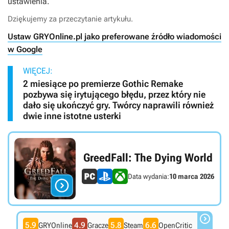
ustawienia.
Dziękujemy za przeczytanie artykułu.
Ustaw GRYOnline.pl jako preferowane źródło wiadomości
w Google
WIĘCEJ:
2 miesiące po premierze Gothic Remake
pozbywa się irytującego błędu, przez który nie
dało się ukończyć gry. Twórcy naprawili również
dwie inne istotne usterki
GreedFall: The Dying World
Data wydania:
10 marca 2026


5.9
4.9
5.8
6.6
GRYOnline
Gracze
Steam
OpenCritic