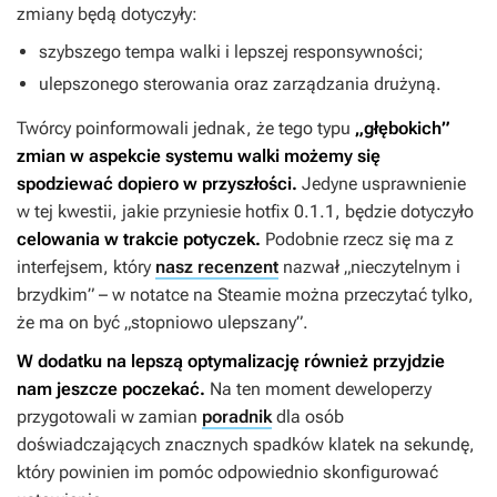
zmiany będą dotyczyły:
szybszego tempa walki i lepszej responsywności;
ulepszonego sterowania oraz zarządzania drużyną.
Twórcy poinformowali jednak, że tego typu
„głębokich”
zmian w aspekcie systemu walki możemy się
spodziewać dopiero w przyszłości.
Jedyne usprawnienie
w tej kwestii, jakie przyniesie hotfix 0.1.1, będzie dotyczyło
celowania w trakcie potyczek.
Podobnie rzecz się ma z
interfejsem, który
nasz recenzent
nazwał „nieczytelnym i
brzydkim” – w notatce na Steamie można przeczytać tylko,
że ma on być „stopniowo ulepszany”.
W dodatku na lepszą optymalizację również przyjdzie
nam jeszcze poczekać.
Na ten moment deweloperzy
przygotowali w zamian
poradnik
dla osób
doświadczających znacznych spadków klatek na sekundę,
który powinien im pomóc odpowiednio skonfigurować