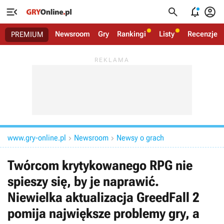




Newsroom
Gry
Rankingi
Listy
Recenzje
PREMIUM
www.gry-online.pl
Newsroom
Newsy o grach


Twórcom krytykowanego RPG nie
spieszy się, by je naprawić.
Niewielka aktualizacja GreedFall 2
pomija największe problemy gry, a