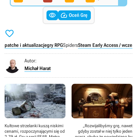


Oceń Grę

patche i aktualizacje
gry RPG
Spiders
Steam Early Access / wczesn
Autor:
Michał Harat
Kultowe strzelanki kuszą niskimi
„Rozwijalibyśmy grę, nawet
cenami, rozpoczynającymi się od
gdyby został w niej tylko jeden
2,79 zł. Gry z serii FEAR, Metro,
gracz, chyba że powiedziano by