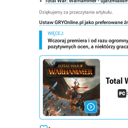
Total War: Warhammer - ujarzmialiśm
Dziękujemy za przeczytanie artykułu.
Ustaw GRYOnline.pl jako preferowane ź
WIĘCEJ:
Wczoraj premiera i od razu ogromn
pozytywnych ocen, a niektórzy grac
Total
D
