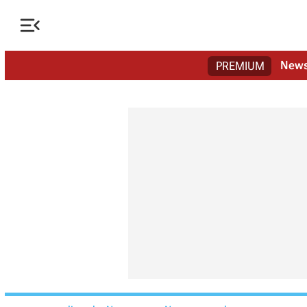

New
PREMIUM