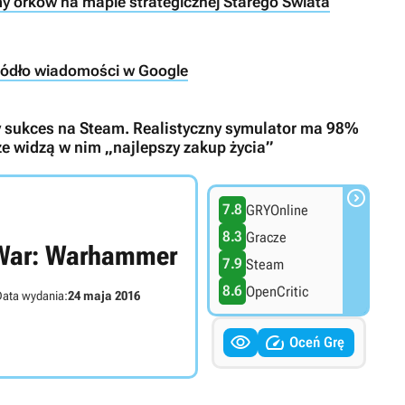
y orków na mapie strategicznej Starego Świata
ródło wiadomości w Google
y sukces na Steam. Realistyczny symulator ma 98%
ze widzą w nim „najlepszy zakup życia”

7.8
GRYOnline
8.3
Gracze
 War: Warhammer
7.9
Steam
8.6
OpenCritic
ata wydania:
24 maja 2016


Oceń Grę