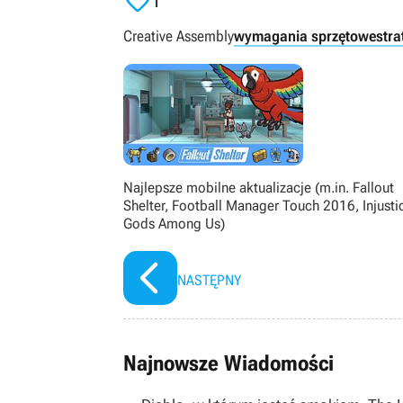

1
Creative Assembly
wymagania sprzętowe
stra
Najlepsze mobilne aktualizacje (m.in. Fallout
Shelter, Football Manager Touch 2016, Injusti
Gods Among Us)
NASTĘPNY
Najnowsze Wiadomości