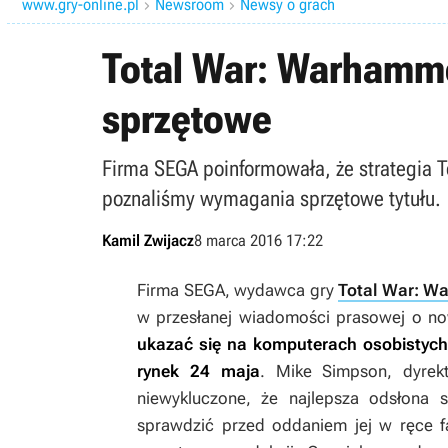
www.gry-online.pl
Newsroom
Newsy o grach


Total War: Warhamm
sprzętowe
Firma SEGA poinformowała, że strategia 
poznaliśmy wymagania sprzętowe tytułu.
Kamil Zwijacz
8 marca 2016 17:22
Firma SEGA, wydawca gry
Total War: W
w przesłanej wiadomości prasowej o now
ukazać się na komputerach osobistych w
rynek 24 maja
. Mike Simpson, dyrekt
niewykluczone, że najlepsza odsłona s
sprawdzić przed oddaniem jej w ręce 