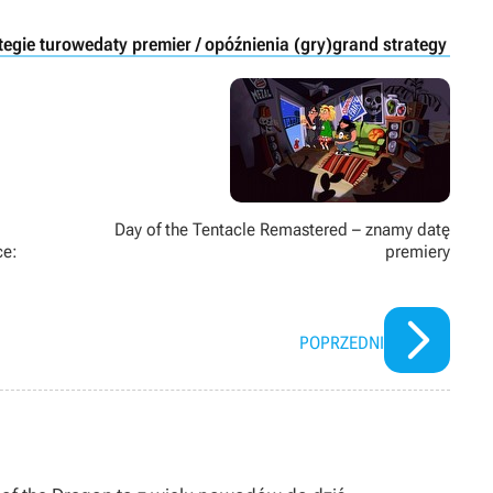
tegie turowe
daty premier / opóźnienia (gry)
grand strategy gam
Day of the Tentacle Remastered – znamy datę
ce:
premiery
POPRZEDNI