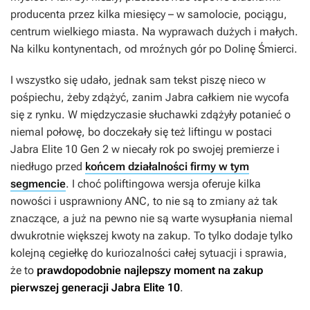
producenta przez kilka miesięcy – w samolocie, pociągu,
centrum wielkiego miasta. Na wyprawach dużych i małych.
Na kilku kontynentach, od mroźnych gór po Dolinę Śmierci.
I wszystko się udało, jednak sam tekst piszę nieco w
pośpiechu, żeby zdążyć, zanim Jabra całkiem nie wycofa
się z rynku. W międzyczasie słuchawki zdążyły potanieć o
niemal połowę, bo doczekały się też liftingu w postaci
Jabra Elite 10 Gen 2 w niecały rok po swojej premierze i
niedługo przed
końcem działalności firmy w tym
segmencie
. I choć poliftingowa wersja oferuje kilka
nowości i usprawniony ANC, to nie są to zmiany aż tak
znaczące, a już na pewno nie są warte wysupłania niemal
dwukrotnie większej kwoty na zakup. To tylko dodaje tylko
kolejną cegiełkę do kuriozalności całej sytuacji i sprawia,
że to
prawdopodobnie najlepszy moment na zakup
pierwszej generacji Jabra Elite 10
.