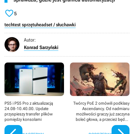

5
tech
test sprzętu
headset / słuchawki
Autor:
Konrad Sarzyński
PS5 i PS5 Pro z aktualizacją
Twórcy PoE 2 omówili podklasy
24.08-10.40.00. Update
Ascendancy. Od nadmiaru
przyspieszy transfer plików
możliwości graczy już zaczyna
pomiędzy konsolami
boleć głowa, a przecież będzie
ich dużo więcej