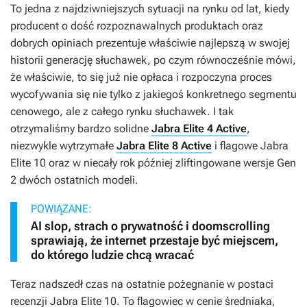
To jedna z najdziwniejszych sytuacji na rynku od lat, kiedy
producent o dość rozpoznawalnych produktach oraz
dobrych opiniach prezentuje właściwie najlepszą w swojej
historii generację słuchawek, po czym równocześnie mówi,
że właściwie, to się już nie opłaca i rozpoczyna proces
wycofywania się nie tylko z jakiegoś konkretnego segmentu
cenowego, ale z całego rynku słuchawek. I tak
otrzymaliśmy bardzo solidne
Jabra Elite 4 Active
,
niezwykle wytrzymałe
Jabra Elite 8 Active
i flagowe Jabra
Elite 10 oraz w niecały rok później zliftingowane wersje Gen
2 dwóch ostatnich modeli.
POWIĄZANE:
AI slop, strach o prywatność i doomscrolling
sprawiają, że internet przestaje być miejscem,
do którego ludzie chcą wracać
Teraz nadszedł czas na ostatnie pożegnanie w postaci
recenzji Jabra Elite 10. To flagowiec w cenie średniaka,