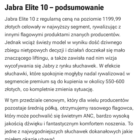
Jabra Elite 10 – podsumowanie
Jabra Elite 10 z regularną ceną na poziomie 1199,99
złotych celowały w najwyższy segment, rywalizując z
innymi flagowymi produktami znanych producentów.
Jednak wciąż świeży model w wyniku dość dziwnego
zbiegu nietypowych decyzji i działań doczekał się mało
znaczącego liftingu, a także zawisła nad nim wizja
wycofywania się Jabry z rynku słuchawek. W efekcie
słuchawki, które spokojnie mogłyby nadal rywalizować w
segmencie premium są do kupienia w okolicy 550-600
złotych, co kompletnie zmienia sytuację.
W tym przedziale cenowym, który dla wielu producentów
pozostaje średnią półką, otrzymujemy rasowego flagowca,
który może pochwalić się świetnym ANC, bardzo wysoką
jakością dźwięku i fantastycznym komfortem noszenia. To
jedne z najwygodniejszych słuchawek dokanałowych jakie
miałem okazję używać.