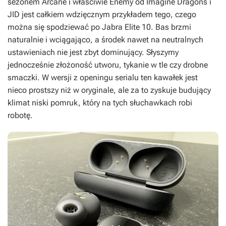
sezonem
Arcane
i właściwie
Enemy
od Imagine Dragons i
JID jest całkiem wdzięcznym przykładem tego, czego
można się spodziewać po Jabra Elite 10. Bas brzmi
naturalnie i wciągająco, a środek nawet na neutralnych
ustawieniach nie jest zbyt dominujący. Słyszymy
jednocześnie złożoność utworu, tykanie w tle czy drobne
smaczki. W wersji z openingu serialu ten kawałek jest
nieco prostszy niż w oryginale, ale za to zyskuje budujący
klimat niski pomruk, który na tych słuchawkach robi
robotę.