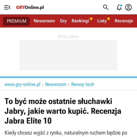




Newsroom
Gry
Rankingi
Listy
Recenzje
PREMIUM
www.gry-online.pl
Newsroom
Newsy tech


To być może ostatnie słuchawki
Jabry, jakie warto kupić. Recenzja
Jabra Elite 10
Kiedy chcesz wyjść z rynku, naturalnym ruchem będzie po