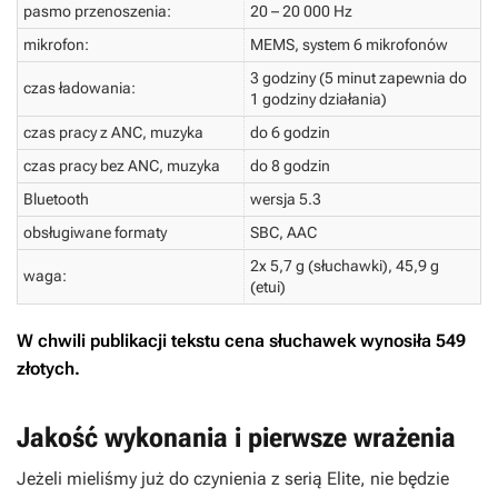
pasmo przenoszenia:
20 – 20 000 Hz
mikrofon:
MEMS, system 6 mikrofonów
3 godziny (5 minut zapewnia do
czas ładowania:
1 godziny działania)
czas pracy z ANC, muzyka
do 6 godzin
czas pracy bez ANC, muzyka
do 8 godzin
Bluetooth
wersja 5.3
obsługiwane formaty
SBC, AAC
2x 5,7 g (słuchawki), 45,9 g
waga:
(etui)
W chwili publikacji tekstu cena słuchawek wynosiła 549
złotych.
Jakość wykonania i pierwsze wrażenia
Jeżeli mieliśmy już do czynienia z serią Elite, nie będzie