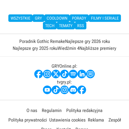
WSZYSTKIE
GRY
COOLDOWN
PORADY
FILMY I SERIALE
TECH
TEMATY
RSS
Poradnik Gothic Remake
Najlepsze gry 2026 roku
Najlepsze gry 2025 roku
Wiedźmin 4
Najbliższe premiery
GRYOnline.pl:
tvgry.pl:
O nas
Regulamin
Polityka redakcyjna
Polityka prywatności
Ustawienia cookies
Reklama
Zespół