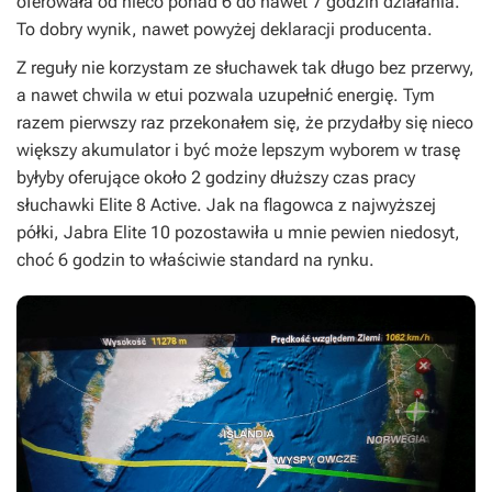
oferowała od nieco ponad 6 do nawet 7 godzin działania.
To dobry wynik, nawet powyżej deklaracji producenta.
Z reguły nie korzystam ze słuchawek tak długo bez przerwy,
a nawet chwila w etui pozwala uzupełnić energię. Tym
razem pierwszy raz przekonałem się, że przydałby się nieco
większy akumulator i być może lepszym wyborem w trasę
byłyby oferujące około 2 godziny dłuższy czas pracy
słuchawki Elite 8 Active. Jak na flagowca z najwyższej
półki, Jabra Elite 10 pozostawiła u mnie pewien niedosyt,
choć 6 godzin to właściwie standard na rynku.