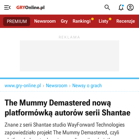




Newsroom
Gry
Rankingi
Listy
Recenzje
PREMIUM
www.gry-online.pl
Newsroom
Newsy o grach


The Mummy Demastered nową
platformówką autorów serii Shantae
Znane z serii Shantae studio WayForward Technologies
zapowiedziało projekt The Mummy Demastered, czyli