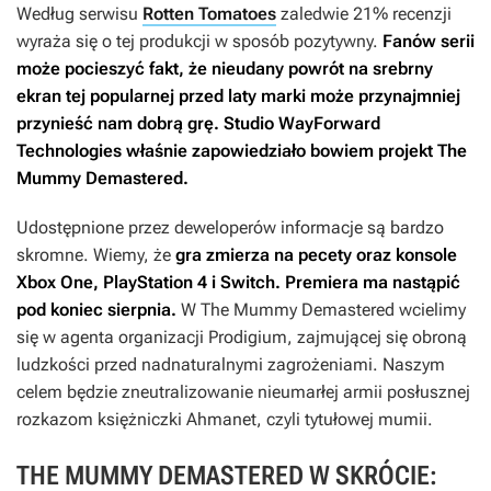
Według serwisu
Rotten Tomatoes
zaledwie 21% recenzji
wyraża się o tej produkcji w sposób pozytywny.
Fanów serii
może pocieszyć fakt, że nieudany powrót na srebrny
ekran tej popularnej przed laty marki może przynajmniej
przynieść nam dobrą grę. Studio WayForward
Technologies właśnie zapowiedziało bowiem projekt
The
Mummy Demastered
.
Udostępnione przez deweloperów informacje są bardzo
skromne. Wiemy, że
gra zmierza na pecety oraz konsole
Xbox One, PlayStation 4 i Switch. Premiera ma nastąpić
pod koniec sierpnia.
W
The Mummy Demastered
wcielimy
się w agenta organizacji Prodigium, zajmującej się obroną
ludzkości przed nadnaturalnymi zagrożeniami. Naszym
celem będzie zneutralizowanie nieumarłej armii posłusznej
rozkazom księżniczki Ahmanet, czyli tytułowej mumii.
THE MUMMY DEMASTERED W SKRÓCIE: