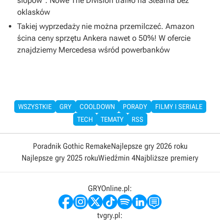
slopów”. Nowe The Division trafiło na Steama bez
oklasków
Takiej wyprzedaży nie można przemilczeć. Amazon
ścina ceny sprzętu Ankera nawet o 50%! W ofercie
znajdziemy Mercedesa wśród powerbanków
WSZYSTKIE
GRY
COOLDOWN
PORADY
FILMY I SERIALE
TECH
TEMATY
RSS
Poradnik Gothic Remake
Najlepsze gry 2026 roku
Najlepsze gry 2025 roku
Wiedźmin 4
Najbliższe premiery
GRYOnline.pl:
tvgry.pl: