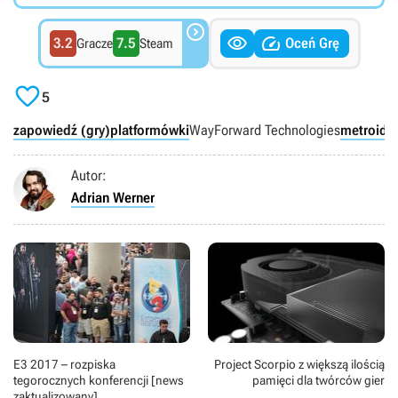



3.2
7.5
Oceń Grę
Gracze
Steam

5
zapowiedź (gry)
platformówki
WayForward Technologies
metroidv
Autor:
Adrian Werner
E3 2017 – rozpiska
Project Scorpio z większą ilością
tegorocznych konferencji [news
pamięci dla twórców gier
zaktualizowany]