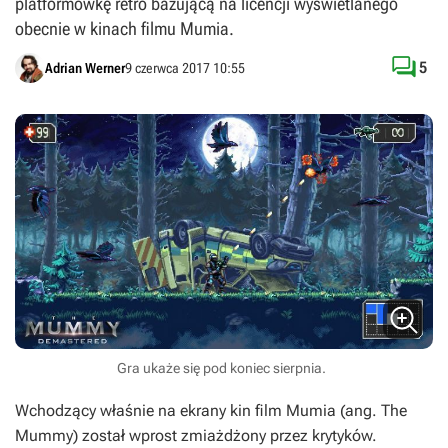
platformówkę retro bazującą na licencji wyświetlanego
obecnie w kinach filmu Mumia.

5
Adrian Werner
9 czerwca 2017 10:55
Gra ukaże się pod koniec sierpnia.
Wchodzący właśnie na ekrany kin film
Mumia
(ang.
The
Mummy
) został wprost zmiażdżony przez krytyków.