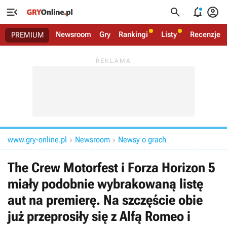




Newsroom
Gry
Rankingi
Listy
Recenzje
PREMIUM
www.gry-online.pl
Newsroom
Newsy o grach


The Crew Motorfest i Forza Horizon 5
miały podobnie wybrakowaną listę
aut na premierę. Na szczęście obie
już przeprosiły się z Alfą Romeo i