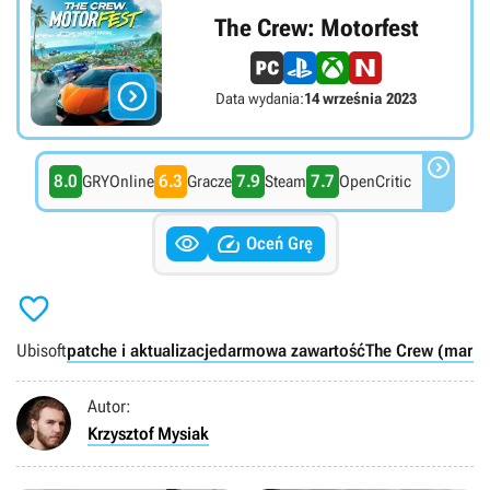
The Crew: Motorfest

Data wydania:
14 września 2023

8.0
6.3
7.9
7.7
GRYOnline
Gracze
Steam
OpenCritic


Oceń Grę

Ubisoft
patche i aktualizacje
darmowa zawartość
The Crew (marka
Autor:
Krzysztof Mysiak