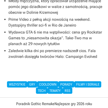
Młody mężczyzna, który opracował urządzenie mające
pomóc jego dziadkowi w walce z samotnością, pracuje
obecnie w Dolinie Krzemowej
Prime Video z pełną akcji nowością na weekend.
Dystopijny thriller sci-fi w Rio de Janeiro
Wydawca GTA 6 nie ma wątpliwości: cena gry Rockstar
Games to „niesamowita okazja”. Take-Two ma w
planach aż 29 nowych tytułów
Zaledwie kilka dni po premierze nadszedł cios. Fala
zwolnień dosięgła twórców Halo: Campaign Evolved
WSZYSTKIE
GRY
COOLDOWN
PORADY
FILMY I SERIALE
TECH
TEMATY
RSS
Poradnik Gothic Remake
Najlepsze gry 2026 roku