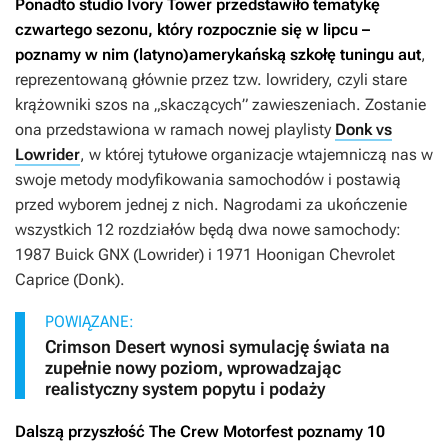
Ponadto studio Ivory Tower przedstawiło tematykę
czwartego sezonu, który rozpocznie się w lipcu –
poznamy w nim (latyno)amerykańską szkołę tuningu aut
,
reprezentowaną głównie przez tzw. lowridery, czyli stare
krążowniki szos na „skaczących” zawieszeniach. Zostanie
ona przedstawiona w ramach nowej playlisty
Donk vs
Lowrider
, w której tytułowe organizacje wtajemniczą nas w
swoje metody modyfikowania samochodów i postawią
przed wyborem jednej z nich. Nagrodami za ukończenie
wszystkich 12 rozdziałów będą dwa nowe samochody:
1987 Buick GNX (Lowrider) i 1971 Hoonigan Chevrolet
Caprice (Donk).
POWIĄZANE:
Crimson Desert wynosi symulację świata na
zupełnie nowy poziom, wprowadzając
realistyczny system popytu i podaży
Dalszą przyszłość
The Crew Motorfest
poznamy 10