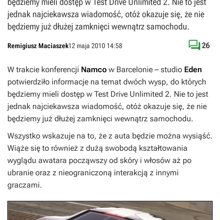
będziemy mieli dostęp w Test Drive Unlimited 2. Nie to jest
jednak najciekawsza wiadomość, otóż okazuje się, że nie
będziemy już dłużej zamknięci wewnątrz samochodu.

26
Remigiusz Maciaszek
12 maja 2010 14:58
W trakcie konferencji
Namco
w Barcelonie – studio
Eden
potwierdziło informacje na temat dwóch wysp, do których
będziemy mieli dostęp w
Test Drive Unlimited 2
. Nie to jest
jednak najciekawsza wiadomość, otóż okazuje się, że nie
będziemy już dłużej zamknięci wewnątrz samochodu.
Wszystko wskazuje na to, że z auta będzie można wysiąść.
Wiąże się to również z dużą swobodą kształtowania
wyglądu awatara począwszy od skóry i włosów aż po
ubranie oraz z nieograniczoną interakcją z innymi
graczami.