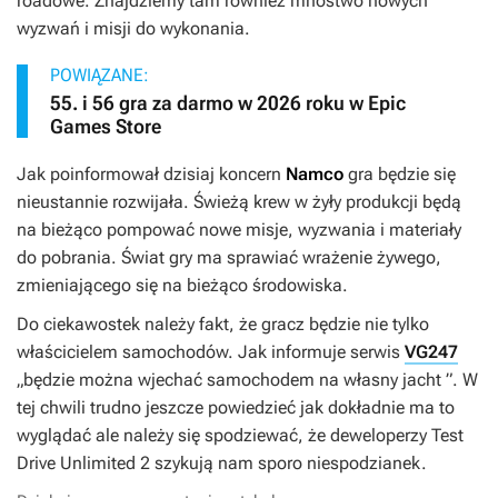
roadowe. Znajdziemy tam również mnóstwo nowych
wyzwań i misji do wykonania.
POWIĄZANE:
55. i 56 gra za darmo w 2026 roku w Epic
Games Store
Jak poinformował dzisiaj koncern
Namco
gra będzie się
nieustannie rozwijała. Świeżą krew w żyły produkcji będą
na bieżąco pompować nowe misje, wyzwania i materiały
do pobrania. Świat gry ma sprawiać wrażenie żywego,
zmieniającego się na bieżąco środowiska.
Do ciekawostek należy fakt, że gracz będzie nie tylko
właścicielem samochodów. Jak informuje serwis
VG247
„
będzie można wjechać samochodem na własny jacht
”. W
tej chwili trudno jeszcze powiedzieć jak dokładnie ma to
wyglądać ale należy się spodziewać, że deweloperzy
Test
Drive Unlimited 2
szykują nam sporo niespodzianek.