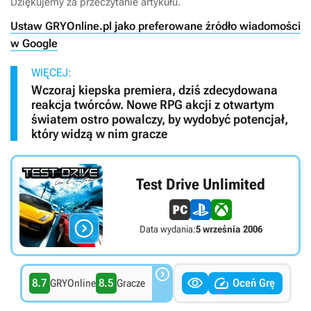
Dziękujemy za przeczytanie artykułu.
Ustaw GRYOnline.pl jako preferowane źródło wiadomości
w Google
WIĘCEJ:
Wczoraj kiepska premiera, dziś zdecydowana
reakcja twórców. Nowe RPG akcji z otwartym
światem ostro powalczy, by wydobyć potencjał,
który widzą w nim gracze
Test Drive Unlimited

Data wydania:
5 września 2006



8.7
8.5
Oceń Grę
GRYOnline
Gracze