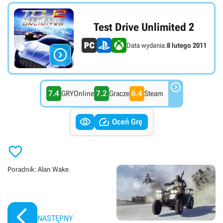
Test Drive Unlimited 2
Data wydania:
8 lutego 2011


7.4
7.2
6.4
GRYOnline
Gracze
Steam


Oceń Grę

Poradnik: Alan Wake
NASTĘPNY