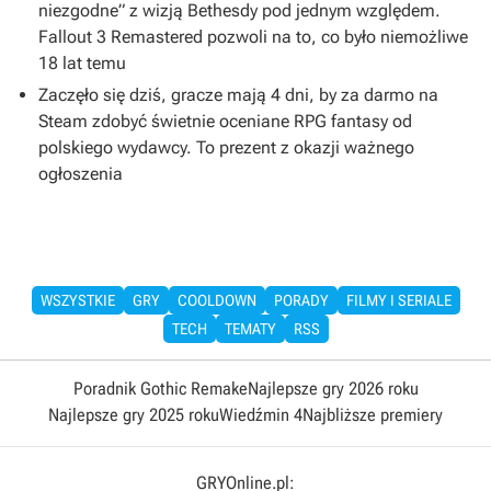
niezgodne” z wizją Bethesdy pod jednym względem.
Fallout 3 Remastered pozwoli na to, co było niemożliwe
18 lat temu
Zaczęło się dziś, gracze mają 4 dni, by za darmo na
Steam zdobyć świetnie oceniane RPG fantasy od
polskiego wydawcy. To prezent z okazji ważnego
ogłoszenia
WSZYSTKIE
GRY
COOLDOWN
PORADY
FILMY I SERIALE
TECH
TEMATY
RSS
Poradnik Gothic Remake
Najlepsze gry 2026 roku
Najlepsze gry 2025 roku
Wiedźmin 4
Najbliższe premiery
GRYOnline.pl: