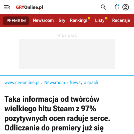




Newsroom
Gry
Rankingi
Listy
Recenzje
PREMIUM
www.gry-online.pl
Newsroom
Newsy o grach


Taka informacja od twórców
wielkiego hitu Steam z 97%
pozytywnych ocen raduje serce.
Odliczanie do premiery już się