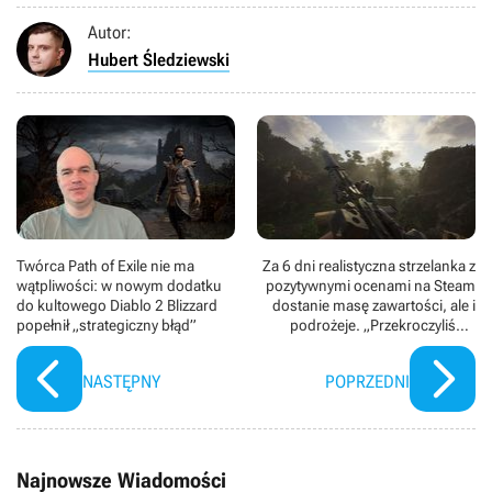
Autor:
Hubert Śledziewski
Twórca Path of Exile nie ma
Za 6 dni realistyczna strzelanka z
wątpliwości: w nowym dodatku
pozytywnymi ocenami na Steam
do kultowego Diablo 2 Blizzard
dostanie masę zawartości, ale i
popełnił „strategiczny błąd”
podrożeje. „Przekroczyliśmy
wszelkie granice”
NASTĘPNY
POPRZEDNI
Najnowsze Wiadomości