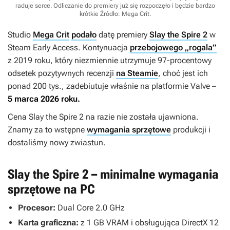
raduje serce. Odliczanie do premiery już się rozpoczęło i będzie bardzo
krótkie
Źródło: Mega Crit
.
Studio
Mega Crit
podało
datę premiery
Slay the Spire 2
w
Steam Early Access. Kontynuacja
przebojowego „rogala”
z 2019 roku, który niezmiennie utrzymuje 97-procentowy
odsetek pozytywnych recenzji
na Steamie
, choć jest ich
ponad 200 tys., zadebiutuje właśnie na platformie Valve –
5 marca 2026 roku.
Cena
Slay the Spire 2
na razie nie została ujawniona.
Znamy za to wstępne
wymagania sprzętowe
produkcji i
dostaliśmy nowy zwiastun.
Slay the Spire 2 – minimalne wymagania
sprzętowe na PC
Procesor:
Dual Core 2.0 GHz
Karta graficzna:
z 1 GB VRAM i obsługująca DirectX 12