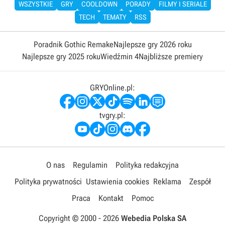
WSZYSTKIE
GRY
COOLDOWN
PORADY
FILMY I SERIALE
TECH
TEMATY
RSS
Poradnik Gothic Remake
Najlepsze gry 2026 roku
Najlepsze gry 2025 roku
Wiedźmin 4
Najbliższe premiery
GRYOnline.pl:
tvgry.pl:
O nas
Regulamin
Polityka redakcyjna
Polityka prywatności
Ustawienia cookies
Reklama
Zespół
Praca
Kontakt
Pomoc
Copyright © 2000 -
2026
Webedia Polska SA