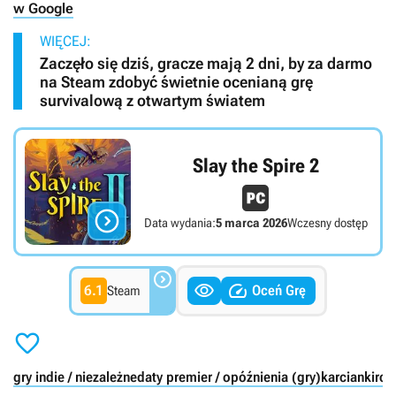
w Google
WIĘCEJ:
Zaczęło się dziś, gracze mają 2 dni, by za darmo
na Steam zdobyć świetnie ocenianą grę
survivalową z otwartym światem
Slay the Spire 2

Data wydania:
5 marca 2026
Wczesny dostęp



6.1
Oceń Grę
Steam

gry indie / niezależne
daty premier / opóźnienia (gry)
karcianki
rog