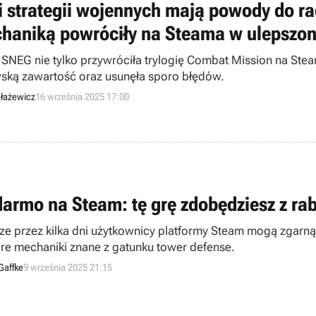
i strategii wojennych mają powody do rad
haniką powróciły na Steama w ulepszone
 SNEG nie tylko przywróciła trylogię Combat Mission na Steam
ską zawartość oraz usunęła sporo błędów.
łażewicz
16 września 2025 17:00
darmo na Steam: tę grę zdobędziesz z rab
ze przez kilka dni użytkownicy platformy Steam mogą zgarną
óre mechaniki znane z gatunku tower defense.
Gaffke
9 września 2025 21:15