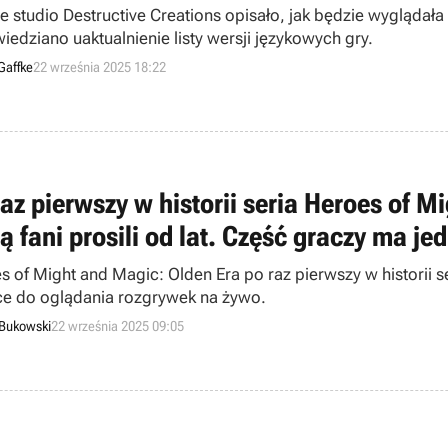
ie studio Destructive Creations opisało, jak będzie wygląda
iedziano uaktualnienie listy wersji językowych gry.
Gaffke
22 września 2025 18:22
raz pierwszy w historii seria Heroes of M
rą fani prosili od lat. Część graczy ma j
s of Might and Magic: Olden Era po raz pierwszy w historii s
ce do oglądania rozgrywek na żywo.
 Bukowski
22 września 2025 09:05