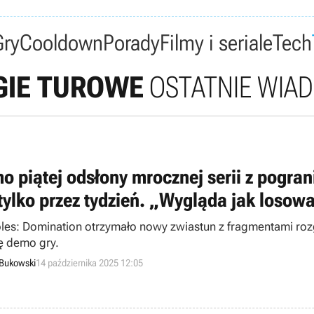
Gry
Cooldown
Porady
Filmy i seriale
Tech
GIE TUROWE
OSTATNIE WIAD
 piątej odsłony mrocznej serii z pograni
 tylko przez tydzień. „Wygląda jak losow
ples: Domination otrzymało nowy zwiastun z fragmentami ro
ę demo gry.
 Bukowski
14 października 2025 12:05