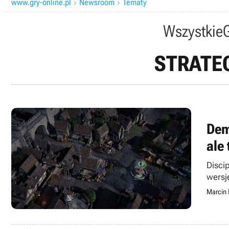
www.gry-online.pl
Newsroom
Tematy


Wszystkie
STRATE
Demo
ale
Disci
wersj
Marcin