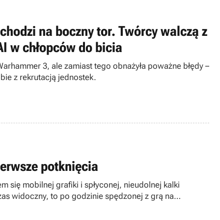
hodzi na boczny tor. Twórcy walczą z
AI w chłopców do bicia
: Warhammer 3, ale zamiast tego obnażyła poważne błędy –
bie z rekrutacją jednostek.
ierwsze potknięcia
ię mobilnej grafiki i spłyconej, nieudolnej kalki
 czas widoczny, to po godzinie spędzonej z grą na
wą kryła się solidna, uzależniająca mechanika, którą