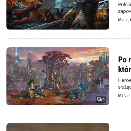
Polsk
zapow
Maciej 
Po 
któ
Heroe
służą
Marcin

9