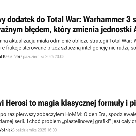
y dodatek do Total War: Warhammer 3 sc
ażnym błędem, który zmienia jednostki 
na aktualizacja miała odmienić oblicze strategii Total War
re frakcje sterowane przez sztuczną inteligencję nie radzą so
f Kałuziński
7 października 2025 20:05
i Herosi to magia klasycznej formuły i p
 po raz pierwszy zobaczyłem HoMM: Olden Era, spodziewałem s
arnej serii. I choć problem „plastelinowej grafiki” jest cały
comie wyszedłem zszokowany – pod tą mało atrakcyjną warst
Woźniak
3 października 2025 16:00
łem sprawdzić dokładniej.