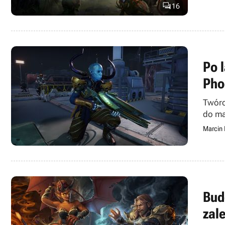

16
Po 
Pho
Twórc
do ma
Marcin
Bud
zale