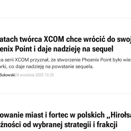
latach twórca XCOM chce wrócić do swoj
enix Point i daje nadzieję na sequel
a serii XCOM przyznał, że stworzenie Phoenix Point było wi
rki, co daje nadzieję na powstanie sequela.
 Bukowski
24 września 2025 13:25
owanie miast i fortec w polskich „Hiroł
żności od wybranej strategii i frakcji