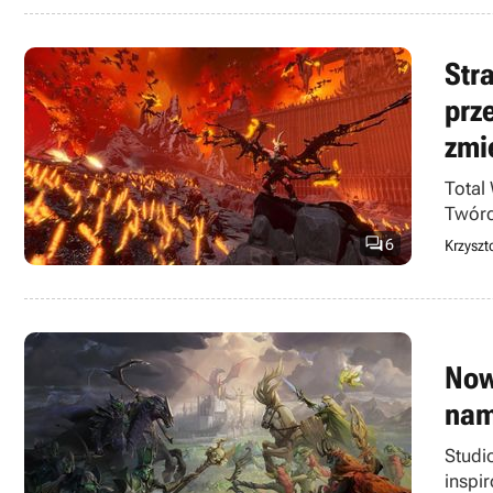
Str
prz
zmi
Total
Twórc

6
Krzyszto
Now
nam
Studi
inspi