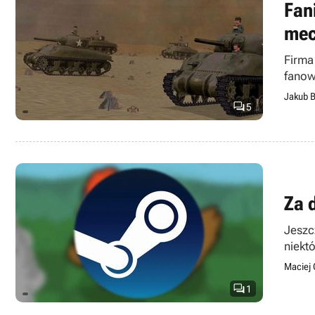
Fan
mec
Firma
fanow
Jakub B

5
Za 
Jeszc
niekt
Maciej 

1