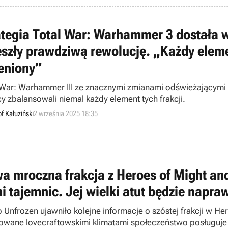
ategia Total War: Warhammer 3 dostała wi
eszły prawdziwą rewolucję. „Każdy eleme
eniony”
 War: Warhammer III ze znacznymi zmianami odświeżającym
y zbalansowali niemal każdy element tych frakcji.
f Kałuziński
2 września 2025 18:35
a mroczna frakcja z Heroes of Might and
i tajemnic. Jej wielki atut będzie napra
o Unfrozen ujawniło kolejne informacje o szóstej frakcji w H
rowane lovecraftowskimi klimatami społeczeństwo posługuje s