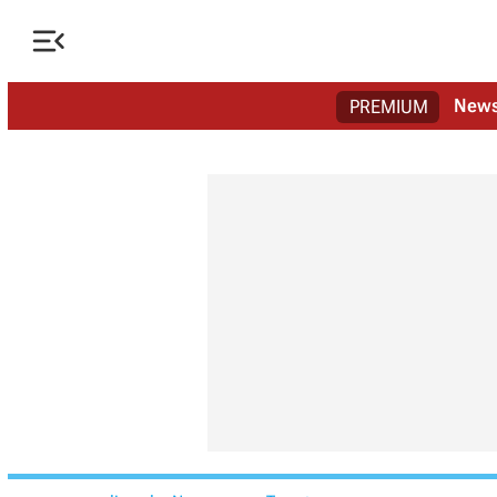

New
PREMIUM