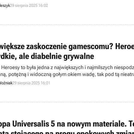
nie.
leszyk
29 sierpnia 2025 16:02
większe zaskoczenie gamescomu? Heroes 
ydkie, ale diabelnie grywalne
Heroesy to była jedna z największych i najmilszych niespo
dną, potężną i widoczną gołym okiem wadę, tak pod tą nieatr
Woźniak
29 sierpnia 2025 16:01
opa Universalis 5 na nowym materiale. T
ata stojącego na progu epokowych zmia