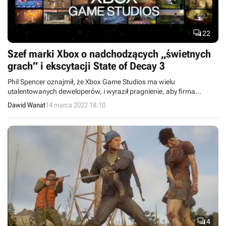

22
Szef marki Xbox o nadchodzących „świetnych
grach” i ekscytacji State of Decay 3
Phil Spencer oznajmił, że Xbox Game Studios ma wielu
utalentowanych deweloperów, i wyraził pragnienie, aby firma
zapewniała stały dopływ świetnych gier.
Dawid Wanat
14 marca 2022 18:10

4