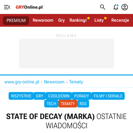




Newsroom
Gry
Rankingi
Listy
Recenzje
PREMIUM
www.gry-online.pl
Newsroom
Tematy


WSZYSTKIE
GRY
COOLDOWN
PORADY
FILMY I SERIALE
TECH
TEMATY
RSS
STATE OF DECAY (MARKA)
OSTATNIE
WIADOMOŚCI