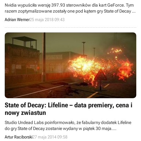
Nvidia wypuściła wersję 397.93 sterowników dla kart GeForce. Tym
razem zoptymalizowane zostały one pod kątem gry State of Decay 2
oraz nadchodzącej zamkniętej bety The Crew 2.
Adrian Werner
25 maja 2018 09:43
State of Decay: Lifeline – data premiery, cena i
nowy zwiastun
Studio Undead Labs poinformowało, że fabularny dodatek Lifeline
do gry State of Decay zostanie wydany w piątek 30 maja.
Rozszerzenie zostało wycenione na 7 dolarów i trafi zarówno na
Artur Raciborski
27 maja 2014 09:58
komputery osobiste, jak i na konsolę Xbox 360. Poza tym