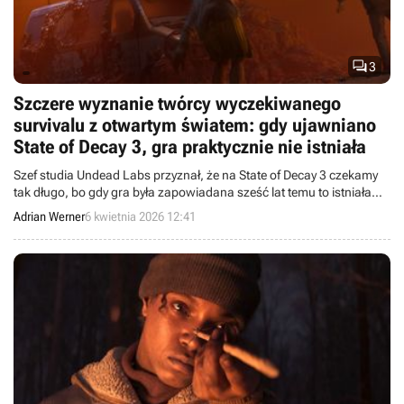

3
Szczere wyznanie twórcy wyczekiwanego
survivalu z otwartym światem: gdy ujawniano
State of Decay 3, gra praktycznie nie istniała
Szef studia Undead Labs przyznał, że na State of Decay 3 czekamy
tak długo, bo gdy gra była zapowiadana sześć lat temu to istniała
głównie w formie dokumentów z pomysłami.
Adrian Werner
6 kwietnia 2026 12:41