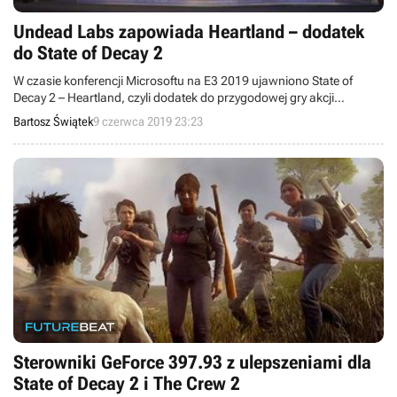
Undead Labs zapowiada Heartland – dodatek
do State of Decay 2
W czasie konferencji Microsoftu na E3 2019 ujawniono State of
Decay 2 – Heartland, czyli dodatek do przygodowej gry akcji
autorstwa studia Undead Labs. DLC jest już dostępne na
Bartosz Świątek
9 czerwca 2019 23:23
komputerach i konsoli Xbox One.
Sterowniki GeForce 397.93 z ulepszeniami dla
State of Decay 2 i The Crew 2