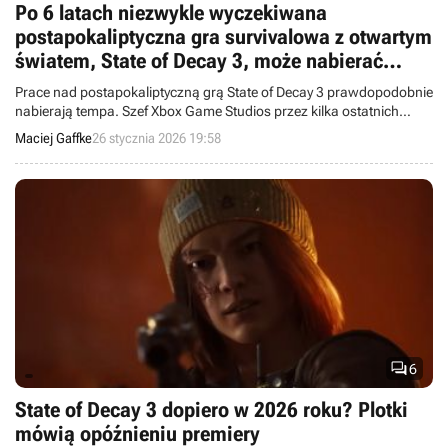
Po 6 latach niezwykle wyczekiwana
postapokaliptyczna gra survivalowa z otwartym
światem, State of Decay 3, może nabierać
ostatecznych szlifów
Prace nad postapokaliptyczną grą State of Decay 3 prawdopodobnie
nabierają tempa. Szef Xbox Game Studios przez kilka ostatnich
miesięcy miał odwiedzać twórców serii.
Maciej Gaffke
26 stycznia 2026 19:58

6
State of Decay 3 dopiero w 2026 roku? Plotki
mówią opóźnieniu premiery