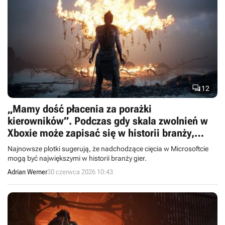

12
„Mamy dość płacenia za porażki
kierowników”. Podczas gdy skala zwolnień w
Xboxie może zapisać się w historii branży,
pracownicy stawiają twarde żądania
Najnowsze plotki sugerują, że nadchodzące cięcia w Microsoftcie
mogą być największymi w historii branży gier.
Adrian Werner
30 czerwca 2026 10:43