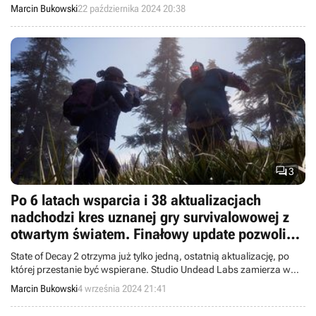
nowe ciuchy i kilka zmian w rozgrywce.
Marcin Bukowski
22 października 2024 20:38

3
Po 6 latach wsparcia i 38 aktualizacjach
nadchodzi kres uznanej gry survivalowowej z
otwartym światem. Finałowy update pozwoli
twórcom w pełni skupić się na State of Decay 3
State of Decay 2 otrzyma już tylko jedną, ostatnią aktualizację, po
której przestanie być wspierane. Studio Undead Labs zamierza w
pełni skupić się na State of Decay 3.
Marcin Bukowski
4 września 2024 21:41