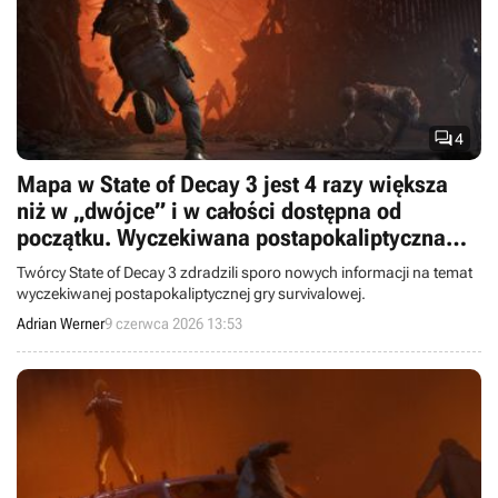

4
Mapa w State of Decay 3 jest 4 razy większa
niż w „dwójce” i w całości dostępna od
początku. Wyczekiwana postapokaliptyczna
gra survivalowa z otwartym światem odarta z
Twórcy State of Decay 3 zdradzili sporo nowych informacji na temat
tajemnic
wyczekiwanej postapokaliptycznej gry survivalowej.
Adrian Werner
9 czerwca 2026 13:53