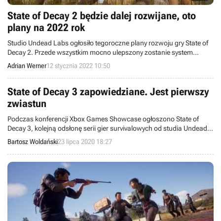
State of Decay 2 będzie dalej rozwijane, oto
plany na 2022 rok
Studio Undead Labs ogłosiło tegoroczne plany rozwoju gry State of
Decay 2. Przede wszystkim mocno ulepszony zostanie system
Infestacji, pozwalający zombiakom na przejmowanie kontroli nad
Adrian Werner
12 stycznia 2022 10:50
budynkami.
State of Decay 3 zapowiedziane. Jest pierwszy
zwiastun
Podczas konferencji Xbox Games Showcase ogłoszono State of
Decay 3, kolejną odsłonę serii gier survivalowych od studia Undead
Labs. Udostępniono pierwszy zwiastun.
Bartosz Woldański
23 lipca 2020 18:27