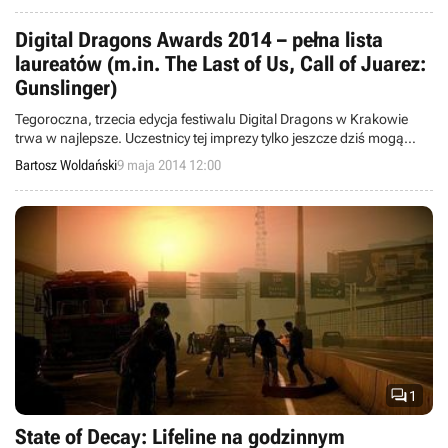
opublikowano nowy zwiastun promujący DLC.
Digital Dragons Awards 2014 – pełna lista
laureatów (m.in. The Last of Us, Call of Juarez:
Gunslinger)
Tegoroczna, trzecia edycja festiwalu Digital Dragons w Krakowie
trwa w najlepsze. Uczestnicy tej imprezy tylko jeszcze dziś mogą
brać udział w panelach dyskusyjnych i prezentacjach polskich i
Bartosz Woldański
9 maja 2014 12:00
zagranicznych deweloperów gier, ale to nie wszystko, co
przygotowali organizatorzy. Nie mogło nie zabraknąć wyróżnień dla
najlepszych gier zeszłego roku w wybranych kategoriach. Wśród
laureatów są m.in. The Last of Us, Call of Juarez: Gunslinger i State
of Decay.

1
State of Decay: Lifeline na godzinnym