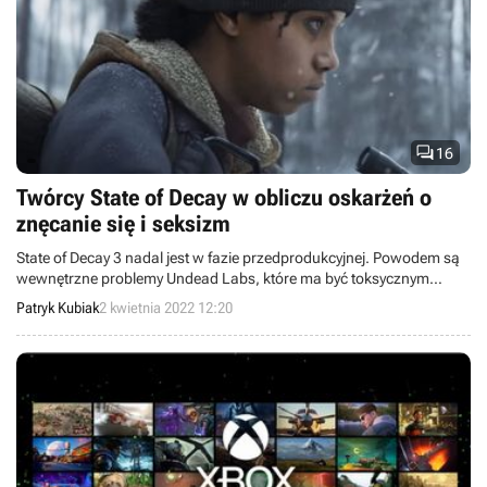

16
Twórcy State of Decay w obliczu oskarżeń o
znęcanie się i seksizm
State of Decay 3 nadal jest w fazie przedprodukcyjnej. Powodem są
wewnętrzne problemy Undead Labs, które ma być toksycznym
miejscem pracy.
Patryk Kubiak
2 kwietnia 2022 12:20