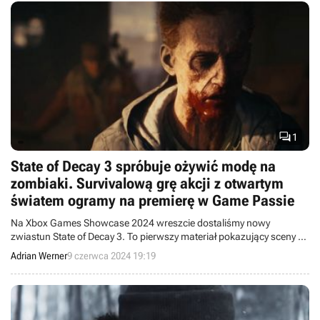

1
State of Decay 3 spróbuje ożywić modę na
zombiaki. Survivalową grę akcji z otwartym
światem ogramy na premierę w Game Passie
Na Xbox Games Showcase 2024 wreszcie dostaliśmy nowy
zwiastun State of Decay 3. To pierwszy materiał pokazujący sceny na
silniku gry.
Adrian Werner
9 czerwca 2024 19:19