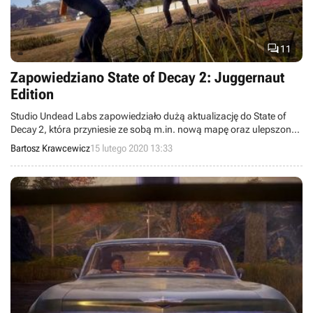

11
Zapowiedziano State of Decay 2: Juggernaut
Edition
Studio Undead Labs zapowiedziało dużą aktualizację do State of
Decay 2, która przyniesie ze sobą m.in. nową mapę oraz ulepszoną
grafikę. Ogłoszono także, że tytuł w końcu pojawi się na Steamie.
Bartosz Krawcewicz
15 lutego 2020 13:33