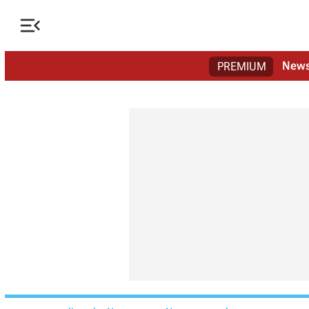

New
PREMIUM