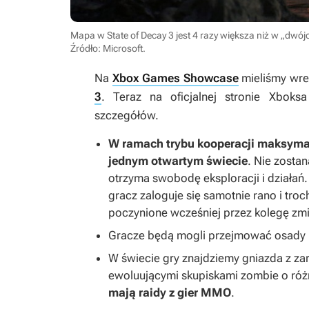
Mapa w State of Decay 3 jest 4 razy większa niż w „dwó
Źródło: Microsoft
.
Na
Xbox Games Showcase
mieliśmy wre
3
. Teraz na oficjalnej stronie Xbok
szczegółów.
W ramach trybu kooperacji maksymal
jednym otwartym świecie
. Nie zosta
otrzyma swobodę eksploracji i działań.
gracz zaloguje się samotnie rano i tro
poczynione wcześniej przez kolegę zmi
Gracze będą mogli przejmować osady i
W świecie gry znajdziemy gniazda z za
ewoluującymi skupiskami zombie o ró
mają raidy z gier MMO
.