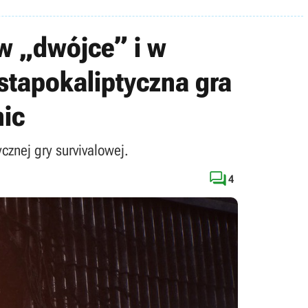
 w „dwójce” i w
stapokaliptyczna gra
nic
cznej gry survivalowej.

4