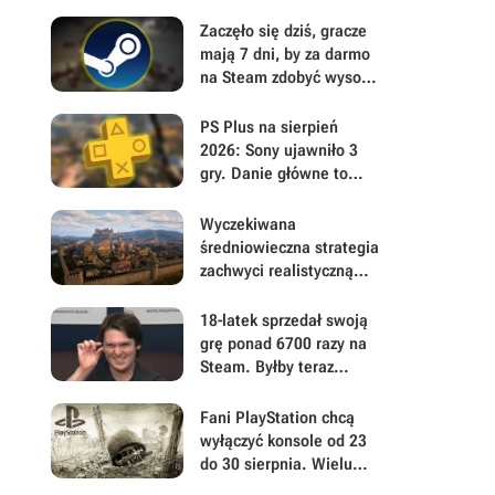
Zaczęło się dziś, gracze
mają 7 dni, by za darmo
na Steam zdobyć wysoko
ocenianą
postapokaliptyczną
PS Plus na sierpień
strzelankę
2026: Sony ujawniło 3
gry. Danie główne to
polski postapokaliptyczny
hit z otwartym światem
Wyczekiwana
średniowieczna strategia
zachwyci realistyczną
gospodarką. Wielkie
ryzyko może zapewnić
18-latek sprzedał swoją
dużą przewagę w The
grę ponad 6700 razy na
Guild: Europa 1410
Steam. Byłby teraz
milionerem, gdyby 99,9%
kupujących nie dokonało
Fani PlayStation chcą
zwrotu
wyłączyć konsole od 23
do 30 sierpnia. Wielu
graczy wątpi jednak w