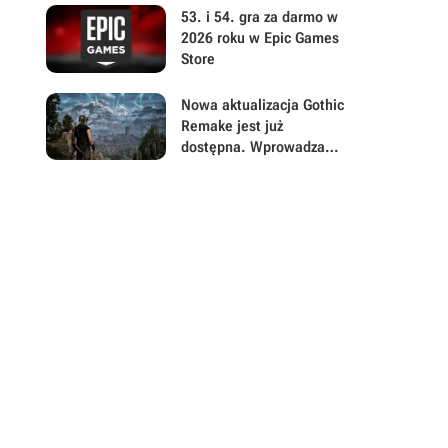
powodzenie akcji
53. i 54. gra za darmo w
2026 roku w Epic Games
Store
Nowa aktualizacja Gothic
Remake jest już
dostępna. Wprowadza
masę ważnych zmian i
usuwa irytujące błędy
psujące zadania