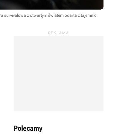
ra survivalowa z otwartym światem odarta z tajemnic
Polecamy