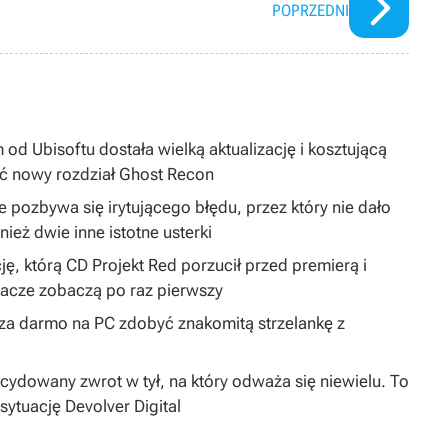
POPRZEDNI
 od Ubisoftu dostała wielką aktualizację i kosztującą
ć nowy rozdział Ghost Recon
 pozbywa się irytującego błędu, przez który nie dało
ież dwie inne istotne usterki
ję, którą CD Projekt Red porzucił przed premierą i
gracze zobaczą po raz pierwszy
y za darmo na PC zdobyć znakomitą strzelankę z
dowany zwrot w tył, na który odważa się niewielu. To
sytuację Devolver Digital