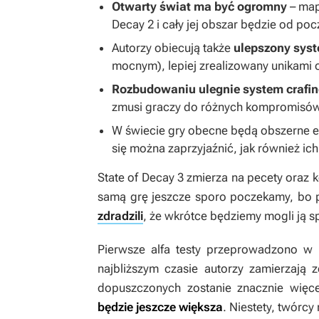
Otwarty świat ma być ogromny
– map
Decay 2
i cały jej obszar będzie od po
Autorzy obiecują także
ulepszony syst
mocnym), lepiej zrealizowany unikami 
Rozbudowaniu ulegnie system crafin
zmusi graczy do różnych kompromisów
W świecie gry obecne będą obszerne e
się można zaprzyjaźnić, jak również ic
State of Decay
3 zmierza na pecety oraz k
samą grę jeszcze sporo poczekamy, bo p
zdradzili
, że wkrótce będziemy mogli ją 
Pierwsze alfa testy przeprowadzono w u
najbliższym czasie autorzy zamierzają 
dopuszczonych zostanie znacznie więc
będzie jeszcze większa
. Niestety, twórcy