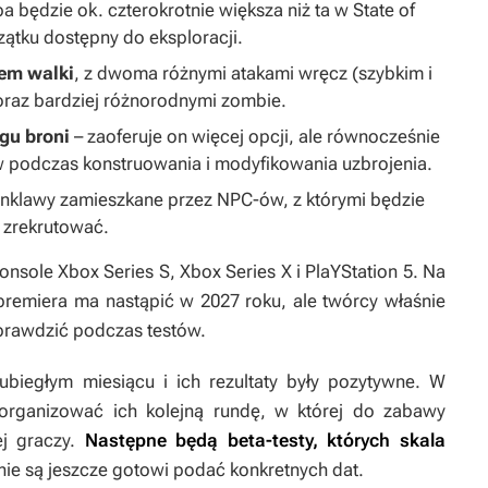
a będzie ok. czterokrotnie większa niż ta w
State of
czątku dostępny do eksploracji.
em walki
, z dwoma różnymi atakami wręcz (szybkim i
oraz bardziej różnorodnymi zombie.
gu broni
– zaoferuje on więcej opcji, ale równocześnie
 podczas konstruowania i modyfikowania uzbrojenia.
nklawy zamieszkane przez NPC-ów, z którymi będzie
h zrekrutować.
onsole Xbox Series S, Xbox Series X i PlaYStation 5. Na
remiera ma nastąpić w 2027 roku, ale twórcy właśnie
sprawdzić podczas testów.
biegłym miesiącu i ich rezultaty były pozytywne. W
zorganizować ich kolejną rundę, w której do zabawy
ej graczy.
Następne będą beta-testy, których skala
 nie są jeszcze gotowi podać konkretnych dat.