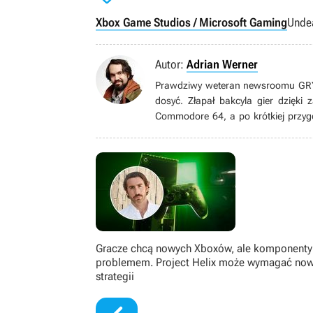
Xbox Game Studios / Microsoft Gaming
Unde
Autor:
Adrian Werner
Prawdziwy weteran newsroomu GRYOn
dosyć. Złapał bakcyla gier dzięki
Commodore 64, a po krótkiej przyg
grom pecetowym. Wielbiciel niszow
gatunku immersive sim, jak równie
książek, seriali, filmów i komiksów.
Gracze chcą nowych Xboxów, ale komponenty
problemem. Project Helix może wymagać now
strategii