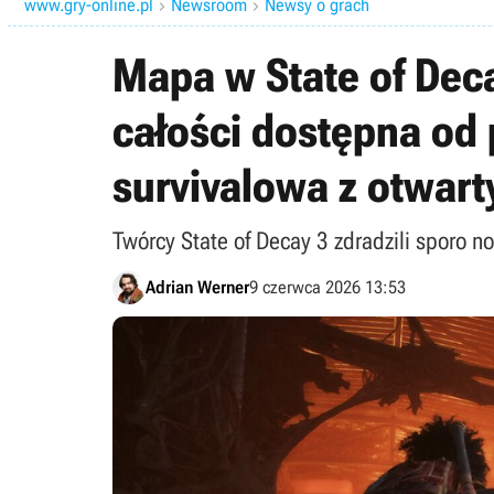
www.gry-online.pl
Newsroom
Newsy o grach


Mapa w State of Deca
całości dostępna od
survivalowa z otwart
Twórcy State of Decay 3 zdradzili sporo n
Adrian Werner
9 czerwca 2026 13:53