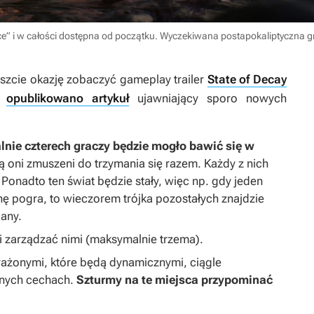
jce” i w całości dostępna od początku. Wyczekiwana postapokaliptyczna g
szcie okazję zobaczyć gameplay trailer
State of Decay
sa
opublikowano artykuł
ujawniający sporo nowych
nie czterech graczy będzie mogło bawić się w
ną oni zmuszeni do trzymania się razem. Każdy z nich
 Ponadto ten świat będzie stały, więc np. gdy jeden
chę pogra, to wieczorem trójka pozostałych znajdzie
any.
 zarządzać nimi (maksymalnie trzema).
rażonymi, które będą dynamicznymi, ciągle
żnych cechach.
Szturmy na te miejsca przypominać