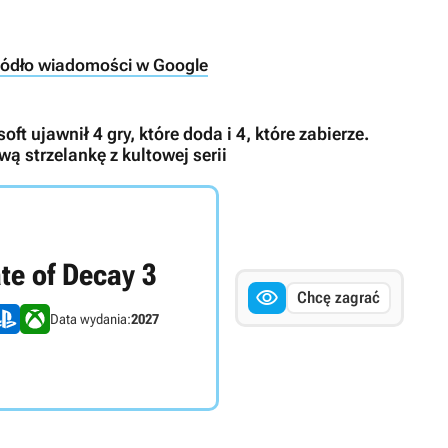
ródło wiadomości w Google
t ujawnił 4 gry, które doda i 4, które zabierze.
ą strzelankę z kultowej serii
te of Decay 3

Chcę zagrać
Data wydania:
2027