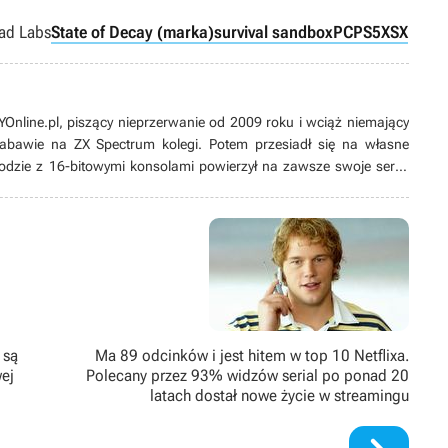
ad Labs
State of Decay (marka)
survival sandbox
PC
PS5
XSX
line.pl, piszący nieprzerwanie od 2009 roku i wciąż niemający
 zabawie na ZX Spectrum kolegi. Potem przesiadł się na własne
odzie z 16-bitowymi konsolami powierzył na zawsze swoje serce
ych produkcji, w tym zwłaszcza przygodówek, RPG-ów oraz gier z
ż pasjonat modów. Poza grami pożeracz fabuł w każdej postaci –
 są
Ma 89 odcinków i jest hitem w top 10 Netflixa.
ej
Polecany przez 93% widzów serial po ponad 20
latach dostał nowe życie w streamingu