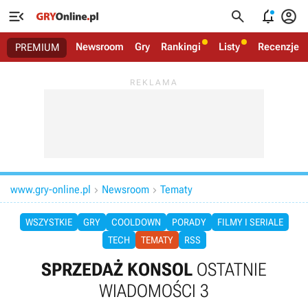




Newsroom
Gry
Rankingi
Listy
Recenzje
PREMIUM
www.gry-online.pl
Newsroom
Tematy


WSZYSTKIE
GRY
COOLDOWN
PORADY
FILMY I SERIALE
TECH
TEMATY
RSS
SPRZEDAŻ KONSOL
OSTATNIE
WIADOMOŚCI 3