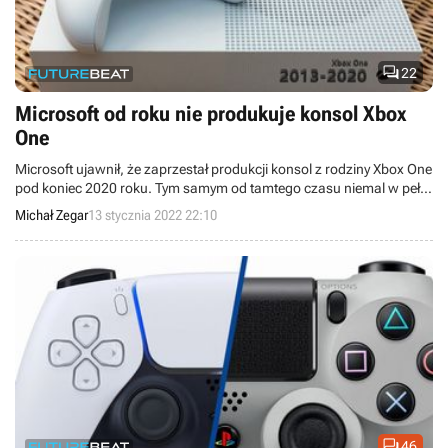

22
Microsoft od roku nie produkuje konsol Xbox
One
Microsoft ujawnił, że zaprzestał produkcji konsol z rodziny Xbox One
pod koniec 2020 roku. Tym samym od tamtego czasu niemal w pełni
– w przeciwieństwie do postawy Sony – skupia się na wytwarzaniu
Michał Zegar
13 stycznia 2022 22:10
sprzętu dziewiątej generacji.

46