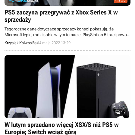

PS5 zaczyna przegrywać z Xbox Series X w
sprzedaży
Tegoroczne dane dotyczące sprzedaży konsol pokazują, że
Microsoft lepiej radzi sobie w tym temacie. PlayStation 5 traci powoli
pozycję lidera.
Krzysiek Kalwasiński
4 maja 2022 13:29

17
W lutym sprzedano więcej XSX/S niż PS5 w
Europie; Switch wciąż górą