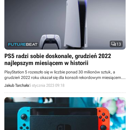

13
PS5 radzi sobie doskonale, grudzień 2022
najlepszym miesiącem w historii
PlayStation 5 rozeszło się w liczbie ponad 30 milionów sztuk, a
grudzień 2022 roku okazał się dla konsoli rekordowym miesiącem.
W efekcie PS5 dorównuje PS4 pod względem sprzedaży w
Jakub Tarchała
5 stycznia 2023 09:18
analogicznym okresie od chwili premiery.