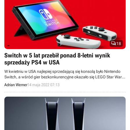

18
Switch w 5 lat przebił ponad 8-letni wynik
sprzedaży PS4 w USA
W kwietniu w USA najlepiej sprzedającą się konsolą było Nintendo
Switch, a wśród gier bezkonkurencyjne okazało się LEGO Star Wars:
The Skywalker Saga.
Adrian Werner
14 maja 2022 07:13