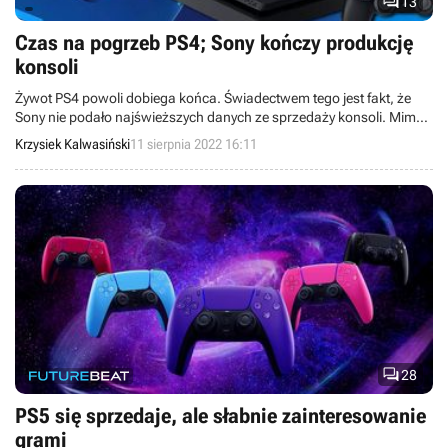

13
Czas na pogrzeb PS4; Sony kończy produkcję
konsoli
Żywot PS4 powoli dobiega końca. Świadectwem tego jest fakt, że
Sony nie podało najświeższych danych ze sprzedaży konsoli. Mimo
wszystko ostateczny wynik i tak robi bardzo pozytywne wrażenie.
Krzysiek Kalwasiński
11 sierpnia 2022 16:11

28
PS5 się sprzedaje, ale słabnie zainteresowanie
grami