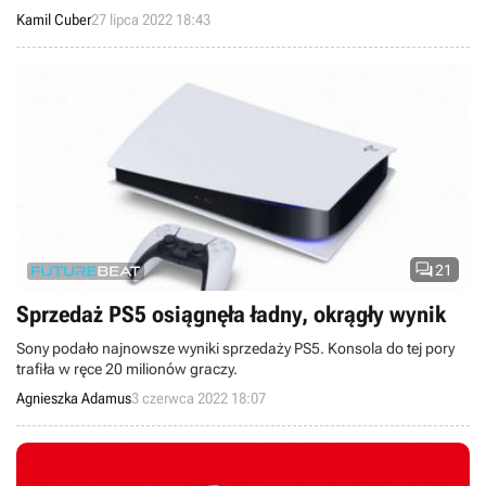
Kamil Cuber
27 lipca 2022 18:43

21
Sprzedaż PS5 osiągnęła ładny, okrągły wynik
Sony podało najnowsze wyniki sprzedaży PS5. Konsola do tej pory
trafiła w ręce 20 milionów graczy.
Agnieszka Adamus
3 czerwca 2022 18:07