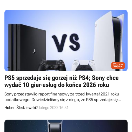

47
PS5 sprzedaje się gorzej niż PS4; Sony chce
wydać 10 gier-usług do końca 2026 roku
Sony przedstawiło raport finansowy za trzeci kwartał 2021 roku
podatkowego. Dowiedzieliśmy się z niego, że PS5 sprzedaje się
gorzej niż PS4, ale prawdopodobnie wciąż lepiej od XSX|S. Co
Hubert Śledziewski
2 lutego 2022 16:31
więcej, Japończycy chcą wydać 10 gier-usług do końca 2026 roku.