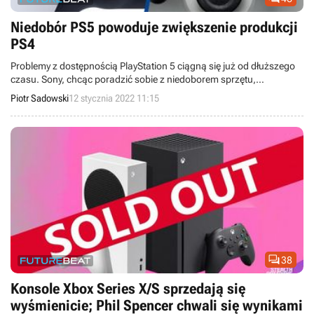
Niedobór PS5 powoduje zwiększenie produkcji
PS4
Problemy z dostępnością PlayStation 5 ciągną się już od dłuższego
czasu. Sony, chcąc poradzić sobie z niedoborem sprzętu,
postanowiło przedłużyć produkcję starszej generacji konsol.
Piotr Sadowski
12 stycznia 2022 11:15

38
Konsole Xbox Series X/S sprzedają się
wyśmienicie; Phil Spencer chwali się wynikami