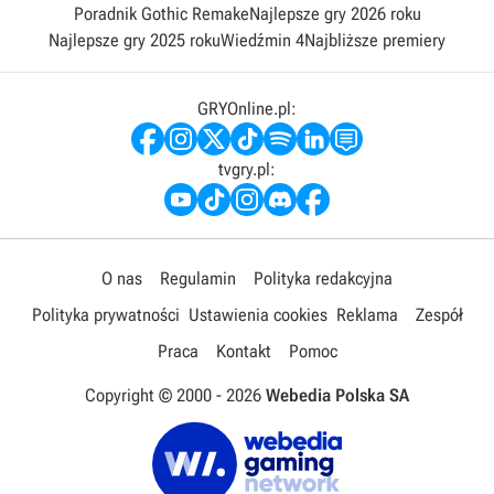
Poradnik Gothic Remake
Najlepsze gry 2026 roku
Najlepsze gry 2025 roku
Wiedźmin 4
Najbliższe premiery
GRYOnline.pl:
tvgry.pl:
O nas
Regulamin
Polityka redakcyjna
Polityka prywatności
Ustawienia cookies
Reklama
Zespół
Praca
Kontakt
Pomoc
Copyright © 2000 -
2026
Webedia Polska SA