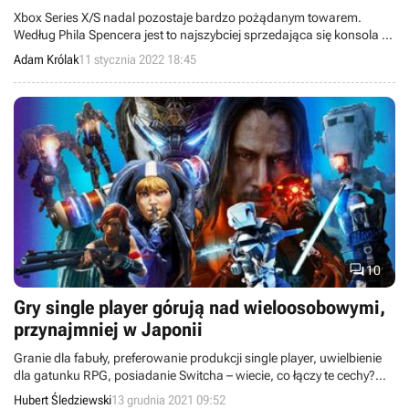
Xbox Series X/S nadal pozostaje bardzo pożądanym towarem.
Według Phila Spencera jest to najszybciej sprzedająca się konsola w
historii Microsoftu.
Adam Królak
11 stycznia 2022 18:45

10
Gry single player górują nad wieloosobowymi,
przynajmniej w Japonii
Granie dla fabuły, preferowanie produkcji single player, uwielbienie
dla gatunku RPG, posiadanie Switcha – wiecie, co łączy te cechy?
Można nimi opisać przeciętnego japońskiego gracza.
Hubert Śledziewski
13 grudnia 2021 09:52