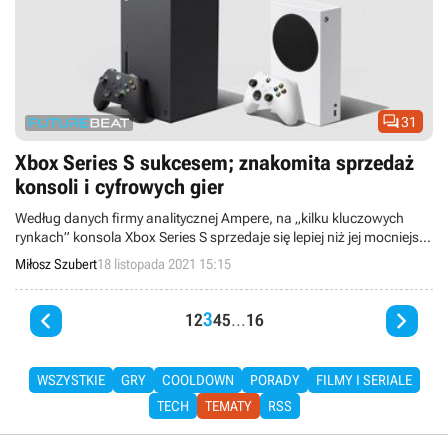

31
Xbox Series S sukcesem; znakomita sprzedaż
konsoli i cyfrowych gier
Według danych firmy analitycznej Ampere, na „kilku kluczowych
rynkach” konsola Xbox Series S sprzedaje się lepiej niż jej mocniejszy
brat, czyli Xbox Series X. Konsole Microsoftu pozostają jednak w tyle
Miłosz Szubert
18 listopada 2021 15:15
za PlayStation 5.


3
1
2
4
5
...
16
WSZYSTKIE
GRY
COOLDOWN
PORADY
FILMY I SERIALE
TECH
TEMATY
RSS