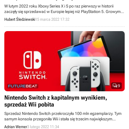
W lutym 2022 roku Xboxy Series X i S po raz pierwszy w historii
zaczęły się sprzedawać w Europie lepiej niż PlayStation 5. Growym
bestsellerem zeszłego miesiąca okazał się zaś Elden Ring.
Hubert Śledziewski
15 marca 2022 17:32

9
Nintendo Switch z kapitalnym wynikiem,
sprzedaż Wii pobita
Sprzedaż Nintendo Switch przekroczyła 100 mln egzemplarzy. Tym
samym konsola przegoniła Wii i stała się trzecim największym
bestsellerem wśród platform tej firmy.
Adrian Werner
3 lutego 2022 11:34