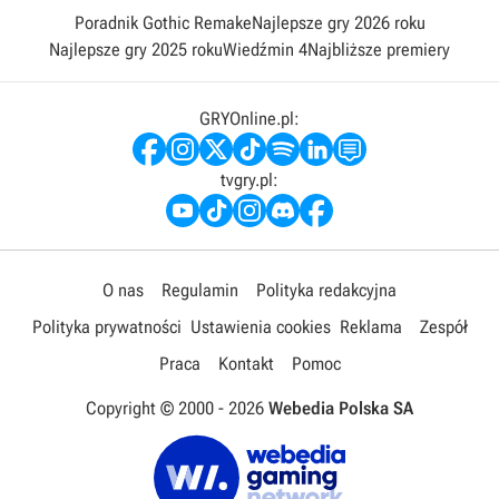
Poradnik Gothic Remake
Najlepsze gry 2026 roku
Najlepsze gry 2025 roku
Wiedźmin 4
Najbliższe premiery
GRYOnline.pl:
tvgry.pl:
O nas
Regulamin
Polityka redakcyjna
Polityka prywatności
Ustawienia cookies
Reklama
Zespół
Praca
Kontakt
Pomoc
Copyright © 2000 -
2026
Webedia Polska SA