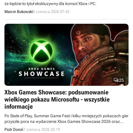
że będzie to tytuł ekskluzywny dla konsol Xbox i PC.
Marcin Bukowski
8 czerwca 2026 07:42

25
Xbox Games Showcase: podsumowanie
wielkiego pokazu Microsoftu - wszystkie
informacje
Po State of Play, Summer Game Fest i kilku mniejszych pokazach gier
przyszła pora na wydarzenie Xbox Games Showcase 2026 oraz
Direct poświęcony w całości Gears of War: E-Day.
Piotr Doroń
7 czerwca 2026 20:19