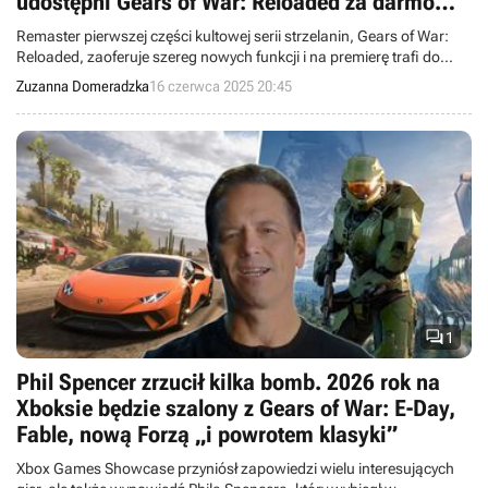
udostępni Gears of War: Reloaded za darmo
niektórym graczom
Remaster pierwszej części kultowej serii strzelanin, Gears of War:
Reloaded, zaoferuje szereg nowych funkcji i na premierę trafi do
Game Passa. Oto jego nowy gameplay trailer.
Zuzanna Domeradzka
16 czerwca 2025 20:45

1
Phil Spencer zrzucił kilka bomb. 2026 rok na
Xboksie będzie szalony z Gears of War: E-Day,
Fable, nową Forzą „i powrotem klasyki”
Xbox Games Showcase przyniósł zapowiedzi wielu interesujących