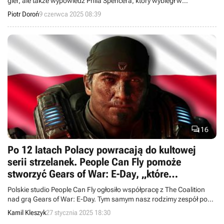
gier, ale także wypowiedź Phila Spencera, który wybiegł w
przyszłość, ogłaszając kilka premier na 2026 roku. Jedną z nich
Piotr Doroń
9 czerwca 2025 08:39
będzie nowa Forza i powrót tajemniczej klasyki.

16
Po 12 latach Polacy powracają do kultowej
serii strzelanek. People Can Fly pomoże
stworzyć Gears of War: E-Day, „które
przekroczy oczekiwania"
Polskie studio People Can Fly ogłosiło współpracę z The Coalition
nad grą Gears of War: E-Day. Tym samym nasz rodzimy zespół po
ponad dekadzie wraca do słynnej serii.
Kamil Kleszyk
27 stycznia 2025 18:30