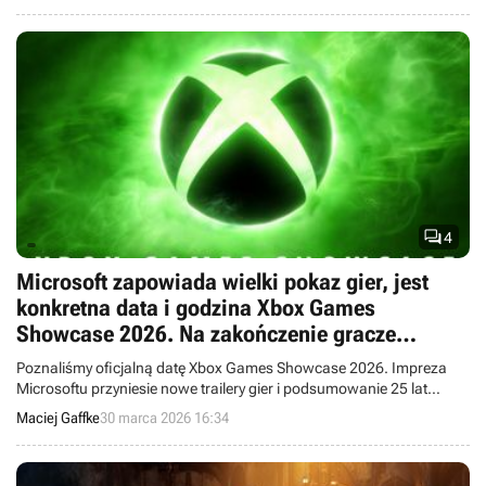

4
Microsoft zapowiada wielki pokaz gier, jest
konkretna data i godzina Xbox Games
Showcase 2026. Na zakończenie gracze
otrzymają dodatkową niespodziankę
Poznaliśmy oficjalną datę Xbox Games Showcase 2026. Impreza
Microsoftu przyniesie nowe trailery gier i podsumowanie 25 lat
historii konsol giganta z Redmond.
Maciej Gaffke
30 marca 2026 16:34