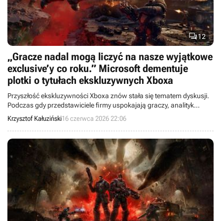

12
„Gracze nadal mogą liczyć na nasze wyjątkowe
exclusive’y co roku.” Microsoft dementuje
plotki o tytułach ekskluzywnych Xboxa
Przyszłość ekskluzywności Xboxa znów stała się tematem dyskusji.
Podczas gdy przedstawiciele firmy uspokajają graczy, analityk
uważa, że Gears of War: E-Day i Clockwork Revolution mogą paść
Krzysztof Kałuziński
16 czerwca 2026 22:06
ofiarą nowej strategii Microsoftu.