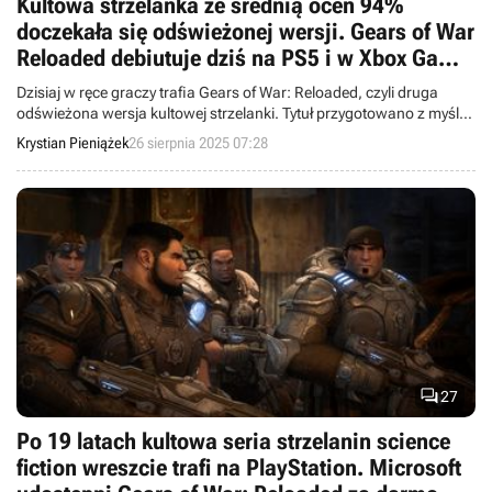
Kultowa strzelanka ze średnią ocen 94%
doczekała się odświeżonej wersji. Gears of War
Reloaded debiutuje dziś na PS5 i w Xbox Game
Pass
Dzisiaj w ręce graczy trafia Gears of War: Reloaded, czyli druga
odświeżona wersja kultowej strzelanki. Tytuł przygotowano z myślą
o komputerach osobistych i Xboksach Series X/S (a przy tym
Krystian Pieniążek
26 sierpnia 2025 07:28
abonamentach Xbox i PC Game Pass) oraz PlayStation 5.

27
Po 19 latach kultowa seria strzelanin science
fiction wreszcie trafi na PlayStation. Microsoft