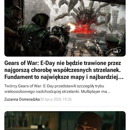

7
Gears of War: E-Day nie będzie trawione przez
najgorszą chorobę współczesnych strzelanek.
Fundament to największe mapy i najbardziej
szalony tryb w całej serii
Twórcy Gears of War: E-Day przedstawili szczegóły trybu
wieloosobowego nadchodzącej strzelanki. Multiplayer ma
przyciągnąć graczy największymi w historii serii mapami, nowym
Zuzanna Domeradzka
30 lipca 2026 19:26
trybem i brakiem przepustek sezonowych.