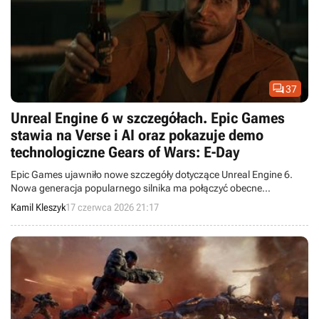

37
Unreal Engine 6 w szczegółach. Epic Games
stawia na Verse i AI oraz pokazuje demo
technologiczne Gears of Wars: E-Day
Epic Games ujawniło nowe szczegóły dotyczące Unreal Engine 6.
Nowa generacja popularnego silnika ma połączyć obecne
technologie firmy, postawić na nowy model programowania i szerzej
Kamil Kleszyk
17 czerwca 2026 21:17
wykorzystać sztuczną inteligencję.