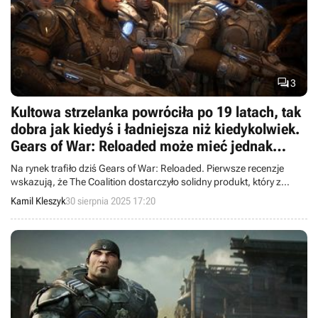

3
Kultowa strzelanka powróciła po 19 latach, tak
dobra jak kiedyś i ładniejsza niż kiedykolwiek.
Gears of War: Reloaded może mieć jednak
problem, gdy emocje opadną
Na rynek trafiło dziś Gears of War: Reloaded. Pierwsze recenzje
wskazują, że The Coalition dostarczyło solidny produkt, który z
jednej strony zachowuje ducha oryginału, a z drugiej potrafi
Kamil Kleszyk
30 sierpnia 2025 17:20
zachwycić współczesną oprawą.