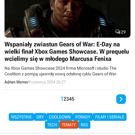

29
Wspaniały zwiastun Gears of War: E-Day na
wielki finał Xbox Games Showcase. W prequelu
wcielimy się w młodego Marcusa Fenixa
Na Xbox Games Showcase 2024 firma Microsoft i studio The
Coalition z pompą ujawniły nową odsłonę cyklu Gears of War.
Adrian Werner
9 czerwca 2024 20:27

1
2
3
4
5
WSZYSTKIE
GRY
COOLDOWN
PORADY
FILMY I SERIALE
TECH
TEMATY
RSS