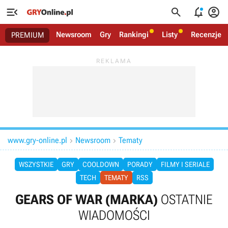




Newsroom
Gry
Rankingi
Listy
Recenzje
PREMIUM
www.gry-online.pl
Newsroom
Tematy


WSZYSTKIE
GRY
COOLDOWN
PORADY
FILMY I SERIALE
TECH
TEMATY
RSS
GEARS OF WAR (MARKA)
OSTATNIE
WIADOMOŚCI