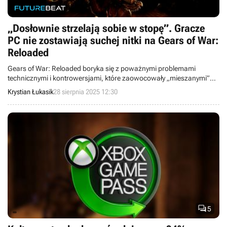
„Dosłownie strzelają sobie w stopę”. Gracze
PC nie zostawiają suchej nitki na Gears of War:
Reloaded
Gears of War: Reloaded boryka się z poważnymi problemami
technicznymi i kontrowersjami, które zaowocowały „mieszanymi”
recenzjami na platformie Valve.
Krystian Łukasik
28 sierpnia 2025 12:30

5