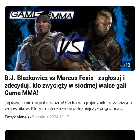

13
B.J. Blazkowicz vs Marcus Fenix - zagłosuj i
zdecyduj, kto zwycięży w siódmej walce gali
Game MMA!
Tej dwójce nic nie jest straszne! Czeka nas pojedynek prawdziwych
wojowników. Który z nich okaże się potężniejszy - pogromca
szarańczy Marcus Fenix, czy B.J. Blazkowicz, który strzela do
Patryk Manelski
5 grudnia 2024 15:17
nazistów od 1992 roku? Zapraszamy do głosowania!