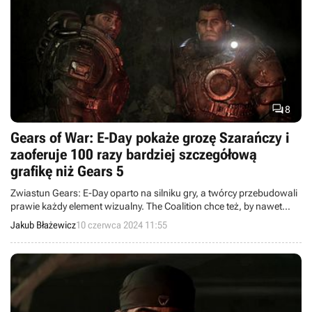

8
Gears of War: E-Day pokaże grozę Szarańczy i
zaoferuje 100 razy bardziej szczegółową
grafikę niż Gears 5
Zwiastun Gears: E-Day oparto na silniku gry, a twórcy przebudowali
prawie każdy element wizualny. The Coalition chce też, by nawet
szeregowe drony Szarańczy budziły grozę.
Jakub Błażewicz
10 czerwca 2024 11:55