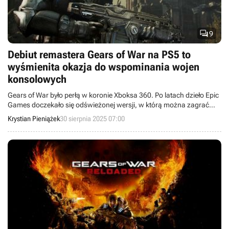

9
Debiut remastera Gears of War na PS5 to
wyśmienita okazja do wspominania wojen
konsolowych
Gears of War było perłą w koronie Xboksa 360. Po latach dzieło Epic
Games doczekało się odświeżonej wersji, w którą można zagrać
między innymi na PS5. To dobrze wróży powstającemu Gears of
Krystian Pieniążek
30 sierpnia 2025 07:00
War: E-Day, które dzięki temu może znaleźć szersze grono
odbiorców.