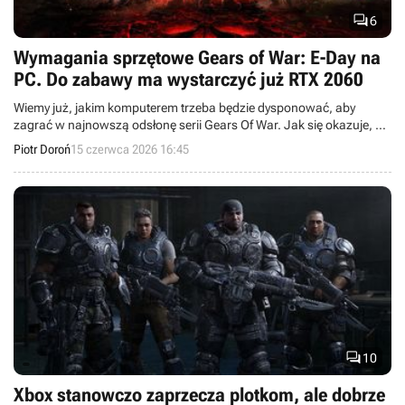

6
Wymagania sprzętowe Gears of War: E-Day na
PC. Do zabawy ma wystarczyć już RTX 2060
Wiemy już, jakim komputerem trzeba będzie dysponować, aby
zagrać w najnowszą odsłonę serii Gears Of War. Jak się okazuje, E-
Day z powracającym Marcusem Fenixem nie będzie przesadnym
Piotr Doroń
15 czerwca 2026 16:45
wyzwaniem dla naszych PC.

10
Xbox stanowczo zaprzecza plotkom, ale dobrze