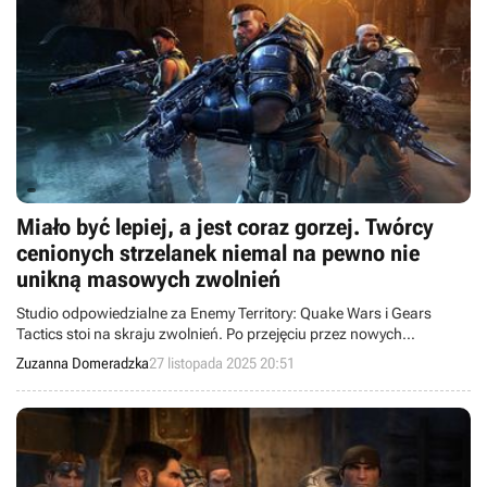
Miało być lepiej, a jest coraz gorzej. Twórcy
cenionych strzelanek niemal na pewno nie
unikną masowych zwolnień
Studio odpowiedzialne za Enemy Territory: Quake Wars i Gears
Tactics stoi na skraju zwolnień. Po przejęciu przez nowych
inwestorów współtwórcy serii Gears znaleźli się w trudnym miejscu.
Zuzanna Domeradzka
27 listopada 2025 20:51