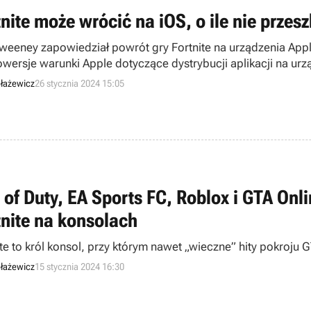
tnite może wrócić na iOS, o ile nie prze
weeney zapowiedział powrót gry Fortnite na urządzenia Ap
owersje warunki Apple dotyczące dystrybucji aplikacji na ur
łażewicz
26 stycznia 2024 15:05
l of Duty, EA Sports FC, Roblox i GTA Onl
tnite na konsolach
ite to król konsol, przy którym nawet „wieczne” hity pokroju
łażewicz
15 stycznia 2024 16:30