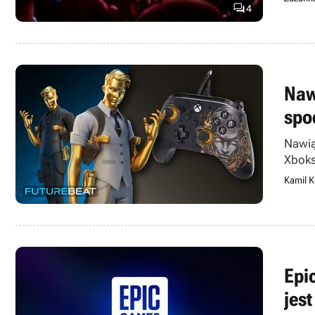

4
Naw
spo
Nawią
Xboks
Kamil K
Epi
jest