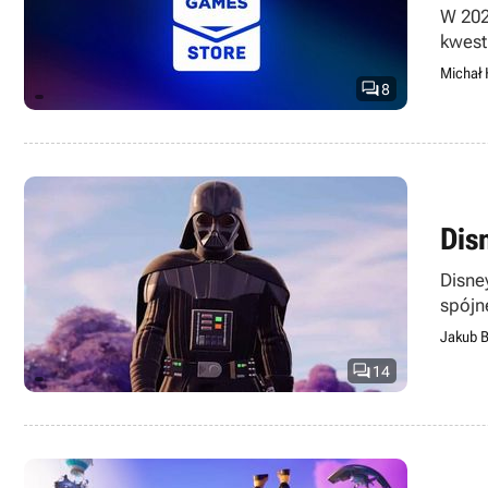
W 202
kwest
Michał 

8
Dis
Disne
spójn
Jakub B

14