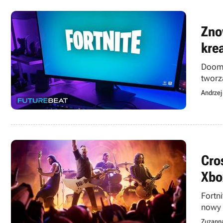
Zno
kre
Doom 
tworz
Andrzej
Cro
Xbo
Fortn
nowy 
Zuzann