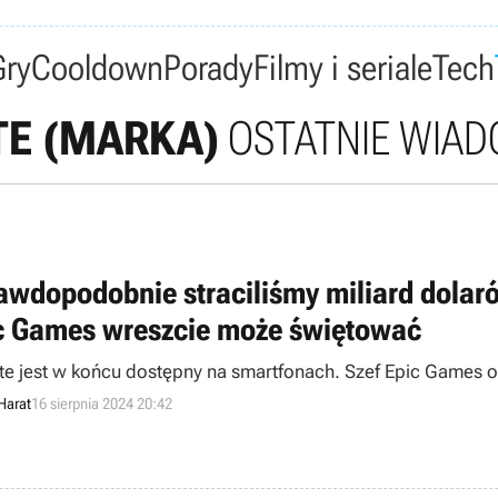
Gry
Cooldown
Porady
Filmy i seriale
Tech
TE (MARKA)
OSTATNIE WIAD
awdopodobnie straciliśmy miliard dolaró
c Games wreszcie może świętować
ite jest w końcu dostępny na smartfonach. Szef Epic Games 
Harat
16 sierpnia 2024 20:42