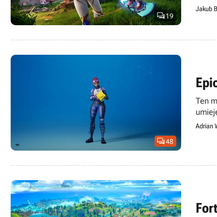
Jakub B

19
Epi
Ten m
umiej
Adrian 

48
For