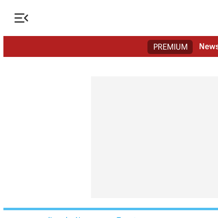

New
PREMIUM