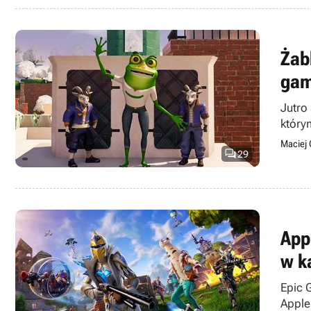
Żab
gam
Jutro
który
Maciej 

29
App
w k
Epic 
Apple