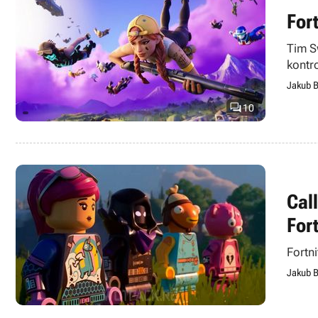
For
Tim S
kontr
Jakub B

10
Cal
For
Fortn
Jakub B