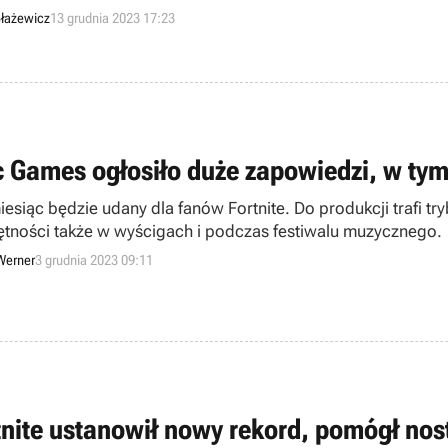
łażewicz
13 grudnia 2023 17:23
c Games ogłosiło duże zapowiedzi, w tym
iesiąc będzie udany dla fanów Fortnite. Do produkcji trafi 
ętności także w wyścigach i podczas festiwalu muzycznego.
Werner
3 grudnia 2023 09:11
tnite ustanowił nowy rekord, pomógł nos