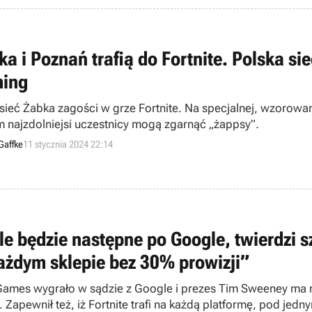
ka i Poznań trafią do Fortnite. Polska s
ing
 sieć Żabka zagości w grze Fortnite. Na specjalnej, wzorowa
m najzdolniejsi uczestnicy mogą zgarnąć „żappsy”.
Gaffke
11 stycznia 2024 22:14
le będzie następne po Google, twierdzi 
ażdym sklepie bez 30% prowizji”
Games wygrało w sądzie z Google i prezes Tim Sweeney ma nad
. Zapewnił też, iż Fortnite trafi na każdą platformę, pod jed