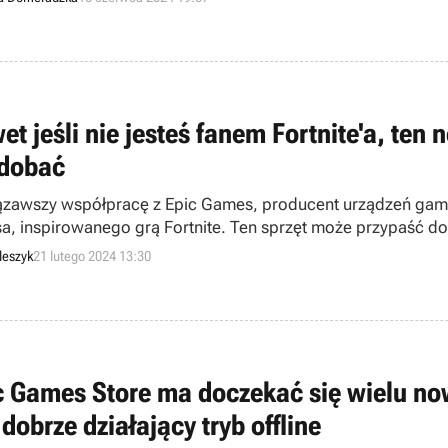
et jeśli nie jesteś fanem Fortnite'a, ten
dobać
zawszy współpracę z Epic Games, producent urządzeń gam
a, inspirowanego grą Fortnite. Ten sprzęt może przypaść do g
leszyk
21 lutego 2024 13:30
c Games Store ma doczekać się wielu no
 dobrze działający tryb offline