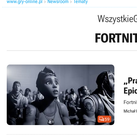
www.gry-online.pl
Newsroom
Tematy


Wszystkie
FORTNI
„Pr
Epi
Fortn
Michał 

59