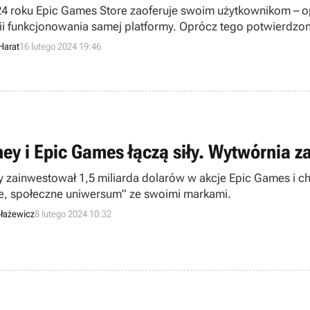
4 roku Epic Games Store zaoferuje swoim użytkownikom – o
ii funkcjonowania samej platformy. Oprócz tego potwierdzono
Harat
16 lutego 2024 19:46
ney i Epic Games łączą siły. Wytwórnia 
y zainwestował 1,5 miliarda dolarów w akcje Epic Games i ch
e, społeczne uniwersum” ze swoimi markami.
łażewicz
8 lutego 2024 10:32