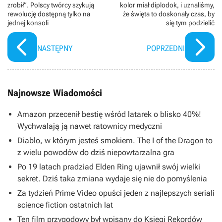
zrobił”. Polscy twórcy szykują
kolor miał diplodok, i uznaliśmy,
rewolucję dostępną tylko na
że święta to doskonały czas, by
jednej konsoli
się tym podzielić
NASTĘPNY
POPRZEDNI
Najnowsze Wiadomości
Amazon przecenił bestię wśród latarek o blisko 40%!
Wychwalają ją nawet ratownicy medyczni
Diablo, w którym jesteś smokiem. The I of the Dragon to
z wielu powodów do dziś niepowtarzalna gra
Po 19 latach pradziad Elden Ring ujawnił swój wielki
sekret. Dziś taka zmiana wydaje się nie do pomyślenia
Za tydzień Prime Video opuści jeden z najlepszych seriali
science fiction ostatnich lat
Ten film przygodowy był wpisany do Księgi Rekordów