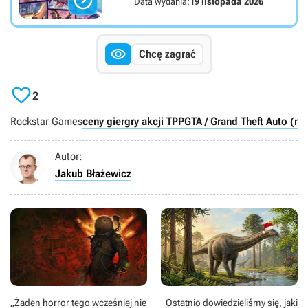

Data wydania:
19 listopada 2026

Chcę zagrać

2
Rockstar Games
ceny gier
gry akcji TPP
GTA / Grand Theft Auto (m
Autor:
Jakub Błażewicz
„Żaden horror tego wcześniej nie
Ostatnio dowiedzieliśmy się, jaki