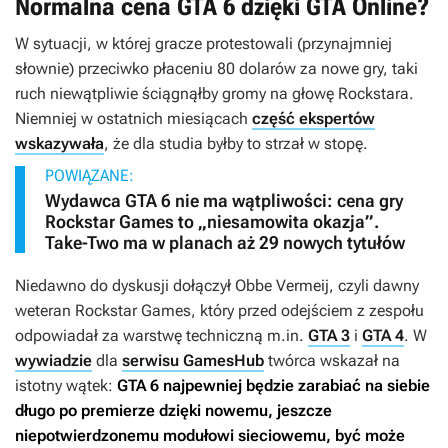
Normalna cena GTA 6 dzięki GTA Online?
W sytuacji, w której gracze protestowali (przynajmniej
słownie) przeciwko płaceniu 80 dolarów za nowe gry, taki
ruch niewątpliwie ściągnąłby gromy na głowę Rockstara.
Niemniej w ostatnich miesiącach
część ekspertów
wskazywała
, że dla studia byłby to strzał w stopę.
POWIĄZANE:
Wydawca GTA 6 nie ma wątpliwości: cena gry
Rockstar Games to „niesamowita okazja”.
Take-Two ma w planach aż 29 nowych tytułów
Niedawno do dyskusji dołączył Obbe Vermeij, czyli dawny
weteran Rockstar Games, który przed odejściem z zespołu
odpowiadał za warstwę techniczną m.in.
GTA 3
i
GTA 4
. W
wywiadzie
dla
serwisu GamesHub
twórca wskazał na
istotny wątek:
GTA 6
najpewniej będzie zarabiać na siebie
długo po premierze dzięki nowemu, jeszcze
niepotwierdzonemu modułowi sieciowemu, być może