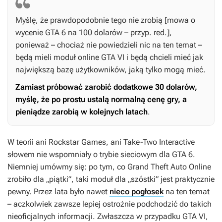
Myślę, że prawdopodobnie tego nie zrobią [mowa o
wycenie
GTA 6
na 100 dolarów – przyp. red.],
ponieważ – chociaż nie powiedzieli nic na ten temat –
będą mieli moduł online
GTA VI
i będą chcieli mieć jak
największą bazę użytkowników, jaką tylko mogą mieć.
Zamiast próbować zarobić dodatkowe 30 dolarów,
myślę, że po prostu ustalą normalną cenę gry, a
pieniądze zarobią w kolejnych latach
.
W teorii ani Rockstar Games, ani Take-Two Interactive
słowem nie wspomniały o trybie sieciowym dla
GTA 6
.
Niemniej umówmy się: po tym, co
Grand Theft Auto Online
zrobiło dla „piątki”, taki moduł dla „szóstki” jest praktycznie
pewny. Przez lata było nawet
nieco pogłosek
na ten temat
– aczkolwiek zawsze lepiej ostrożnie podchodzić do takich
nieoficjalnych informacji. Zwłaszcza w przypadku
GTA VI
,