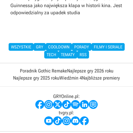
Guinnessa jako największa klapa w historii kina. Jest
odpowiedzialny za upadek studia
WSZYSTKIE
GRY
COOLDOWN
PORADY
FILMY I SERIALE
TECH
TEMATY
RSS
Poradnik Gothic Remake
Najlepsze gry 2026 roku
Najlepsze gry 2025 roku
Wiedźmin 4
Najbliższe premiery
GRYOnline.pl:
tvgry.pl: