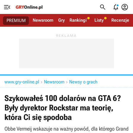




Newsroom
Gry
Rankingi
Listy
Recenzje
PREMIUM
www.gry-online.pl
Newsroom
Newsy o grach


Szykowałeś 100 dolarów na GTA 6?
Były dyrektor Rockstar ma teorię,
która Ci się spodoba
Obbe Vermeij wskazuje na ważny powód, dla którego Grand