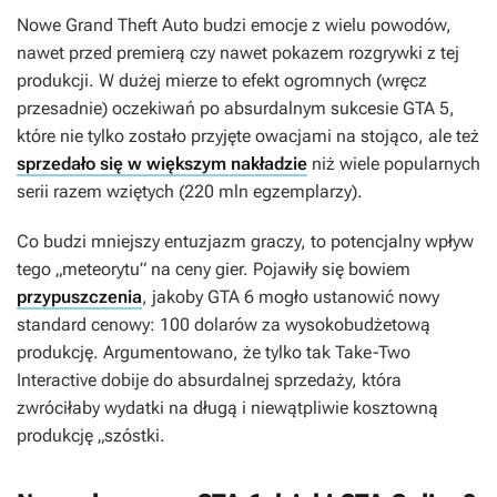
Nowe
Grand Theft Auto
budzi emocje z wielu powodów,
nawet przed premierą czy nawet pokazem rozgrywki z tej
produkcji. W dużej mierze to efekt ogromnych (wręcz
przesadnie) oczekiwań po absurdalnym sukcesie
GTA 5
,
które nie tylko zostało przyjęte owacjami na stojąco, ale też
sprzedało się w większym nakładzie
niż wiele popularnych
serii razem wziętych (220 mln egzemplarzy).
Co budzi mniejszy entuzjazm graczy, to potencjalny wpływ
tego „meteorytu” na ceny gier. Pojawiły się bowiem
przypuszczenia
, jakoby
GTA 6
mogło ustanowić nowy
standard cenowy: 100 dolarów za wysokobudżetową
produkcję. Argumentowano, że tylko tak Take-Two
Interactive dobije do absurdalnej sprzedaży, która
zwróciłaby wydatki na długą i niewątpliwie kosztowną
produkcję „szóstki.