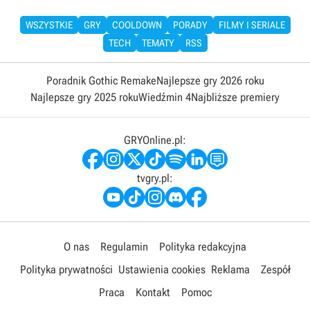
WSZYSTKIE
GRY
COOLDOWN
PORADY
FILMY I SERIALE
TECH
TEMATY
RSS
Poradnik Gothic Remake
Najlepsze gry 2026 roku
Najlepsze gry 2025 roku
Wiedźmin 4
Najbliższe premiery
GRYOnline.pl:
tvgry.pl:
O nas
Regulamin
Polityka redakcyjna
Polityka prywatności
Ustawienia cookies
Reklama
Zespół
Praca
Kontakt
Pomoc