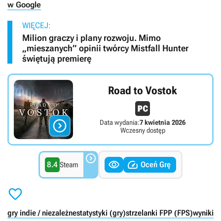
w Google
WIĘCEJ:
Milion graczy i plany rozwoju. Mimo
„mieszanych” opinii twórcy Mistfall Hunter
świętują premierę
Road to Vostok

Data wydania:
7 kwietnia 2026
Wczesny dostęp



8.4
Oceń Grę
Steam

gry indie / niezależne
statystyki (gry)
strzelanki FPP (FPS)
wyniki s