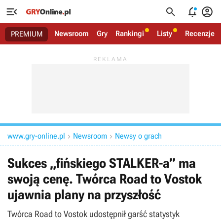




Newsroom
Gry
Rankingi
Listy
Recenzje
PREMIUM
www.gry-online.pl
Newsroom
Newsy o grach


Sukces „fińskiego STALKER-a” ma
swoją cenę. Twórca Road to Vostok
ujawnia plany na przyszłość
Twórca Road to Vostok udostępnił garść statystyk