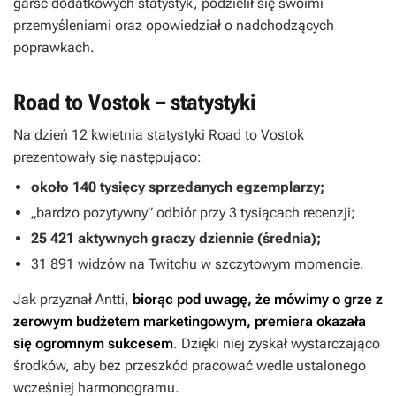
garść dodatkowych statystyk, podzielił się swoimi
przemyśleniami oraz opowiedział o nadchodzących
poprawkach.
Road to Vostok – statystyki
Na dzień 12 kwietnia statystyki
Road to Vostok
prezentowały się następująco:
około 140 tysięcy sprzedanych egzemplarzy;
„bardzo pozytywny” odbiór przy 3 tysiącach recenzji;
25 421 aktywnych graczy dziennie (średnia);
31 891 widzów na Twitchu w szczytowym momencie.
Jak przyznał Antti,
biorąc pod uwagę, że
mówimy o grze z
zerowym budżetem marketingowym, premiera okazała
się ogromnym sukcesem
. Dzięki niej zyskał wystarczająco
środków, aby bez przeszkód pracować wedle ustalonego
wcześniej harmonogramu.