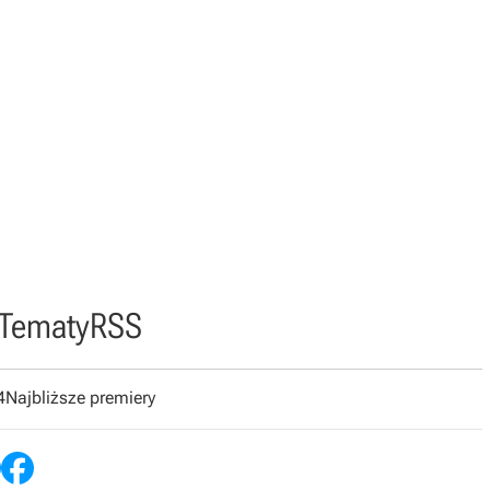
Tematy
RSS
4
Najbliższe premiery