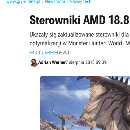
www.gry-online.pl
Newsroom
Newsy tech


Sterowniki AMD 18.8
Ukazały się zaktualizowane sterowniki dla
optymalizacji w Monster Hunter: World, M
Adrian Werner
7 sierpnia 2018 09:39