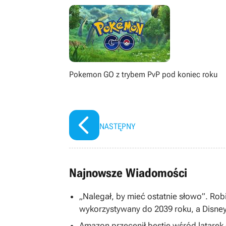
gatunku immersive sim, jak równie
książek, seriali, filmów i komiksów.
Pokemon GO z trybem PvP pod koniec roku
NASTĘPNY
Najnowsze Wiadomości
„Nalegał, by mieć ostatnie słowo”. Rob
wykorzystywany do 2039 roku, a Disne
Amazon przecenił bestię wśród latarek