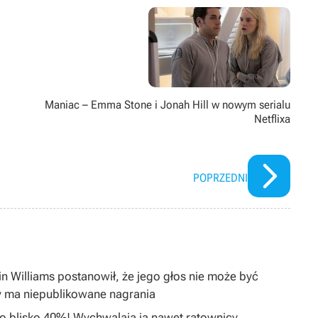
ż pasjonat modów. Poza grami pożeracz fabuł w każdej postaci –
Maniac – Emma Stone i Jonah Hill w nowym serialu
Netflixa
POPRZEDNI
in Williams postanowił, że jego głos nie może być
y ma niepublikowane nagrania
 o blisko 40%! Wychwalają ją nawet ratownicy