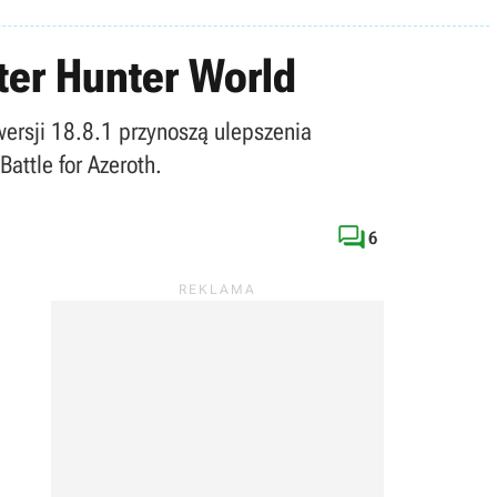
ter Hunter World
wersji 18.8.1 przynoszą ulepszenia
attle for Azeroth.

6