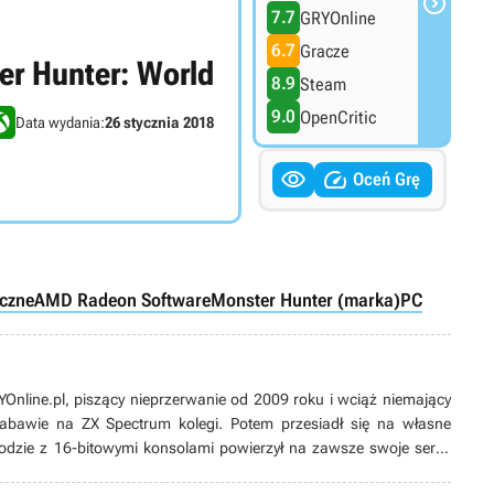

7.7
GRYOnline
6.7
Gracze
er Hunter: World
8.9
Steam
9.0
OpenCritic
Data wydania:
26 stycznia 2018


Oceń Grę
iczne
AMD Radeon Software
Monster Hunter (marka)
PC
line.pl, piszący nieprzerwanie od 2009 roku i wciąż niemający
 zabawie na ZX Spectrum kolegi. Potem przesiadł się na własne
odzie z 16-bitowymi konsolami powierzył na zawsze swoje serce
ych produkcji, w tym zwłaszcza przygodówek, RPG-ów oraz gier z