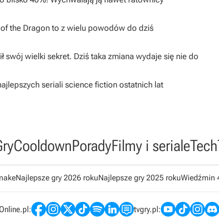
I of the Dragon to z wielu powodów do dziś
ł swój wielki sekret. Dziś taka zmiana wydaje się nie do
jlepszych seriali science fiction ostatnich lat
Gry
Cooldown
Porady
Filmy i seriale
Tech
emake
Najlepsze gry 2026 roku
Najlepsze gry 2025 roku
Wiedźmin 
nline.pl:
tvgry.pl: