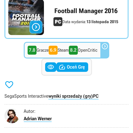
Football Manager 2016
Data wydania:
13 listopada 2015


7.8
6.9
8.2
Gracze
Steam
OpenCritic


Oceń Grę

Sega
Sports Interactive
wyniki sprzedaży (gry)
PC
Autor:
Adrian Werner