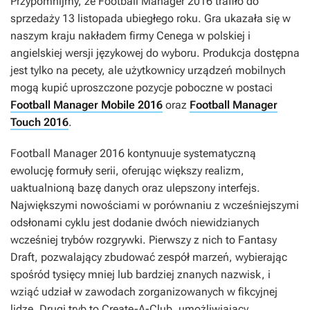
Przypomnijmy, że
Football Manager 2016
trafiło do
sprzedaży 13 listopada ubiegłego roku. Gra ukazała się w
naszym kraju nakładem firmy Cenega w polskiej i
angielskiej wersji językowej do wyboru. Produkcja dostępna
jest tylko na pecety, ale użytkownicy urządzeń mobilnych
mogą kupić uproszczone pozycje poboczne w postaci
Football Manager Mobile 2016
oraz
Football Manager
Touch 2016
.
Football Manager 2016
kontynuuje systematyczną
ewolucję formuły serii, oferując większy realizm,
uaktualnioną bazę danych oraz ulepszony interfejs.
Największymi nowościami w porównaniu z wcześniejszymi
odsłonami cyklu jest dodanie dwóch niewidzianych
wcześniej trybów rozgrywki. Pierwszy z nich to Fantasy
Draft, pozwalający zbudować zespół marzeń, wybierając
spośród tysięcy mniej lub bardziej znanych nazwisk, i
wziąć udział w zawodach zorganizowanych w fikcyjnej
lidze. Drugi tryb to Create-A-Club, umożliwiający