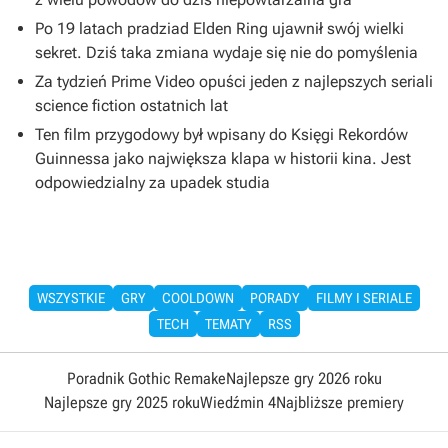
Po 19 latach pradziad Elden Ring ujawnił swój wielki
sekret. Dziś taka zmiana wydaje się nie do pomyślenia
Za tydzień Prime Video opuści jeden z najlepszych seriali
science fiction ostatnich lat
Ten film przygodowy był wpisany do Księgi Rekordów
Guinnessa jako największa klapa w historii kina. Jest
odpowiedzialny za upadek studia
WSZYSTKIE
GRY
COOLDOWN
PORADY
FILMY I SERIALE
TECH
TEMATY
RSS
Poradnik Gothic Remake
Najlepsze gry 2026 roku
Najlepsze gry 2025 roku
Wiedźmin 4
Najbliższe premiery