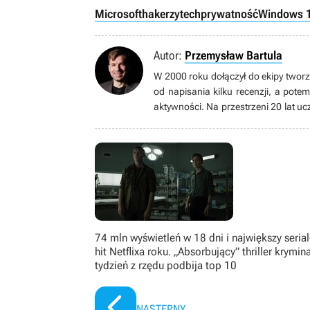
Microsoft
hakerzy
tech
prywatność
Windows 
Autor:
Przemysław Bartula
W 2000 roku dołączył do ekipy tworzą
od napisania kilku recenzji, a pote
aktywności. Na przestrzeni 20 lat uc
przez lata piastował stanowisko sz
zarządu firmy GRY-OnLine S.A. Ob
aniżeli redaktorskie. Posiada dyplom
74 mln wyświetleń w 18 dni i największy seria
hit Netflixa roku. „Absorbujący” thriller krymin
tydzień z rzędu podbija top 10
NASTĘPNY