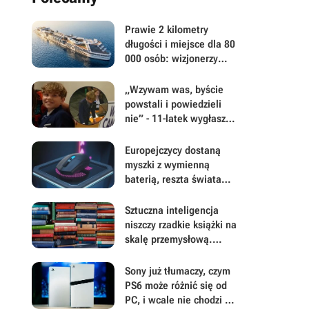
Prawie 2 kilometry
długości i miejsce dla 80
000 osób: wizjonerzy
chcą zbudować pierwsze
na świecie prawdziwe
„Wzywam was, byście
pływające miasto -
powstali i powiedzieli
jednak wątpliwości co do
nie” - 11-latek wygłasza
tego śmiałego planu są
przemówienie, by
uzasadnione
zapobiec budowie
Europejczycy dostaną
ogromnego centrum
myszki z wymienną
danych AI od Google
baterią, reszta świata
nie. Logitech pokazuje,
że naprawialność czasem
Sztuczna inteligencja
trzeba wymusić prawem
niszczy rzadkie książki na
skalę przemysłową.
Korporacje uciekają
przed „AI slopem”
Sony już tłumaczy, czym
PS6 może różnić się od
PC, i wcale nie chodzi o