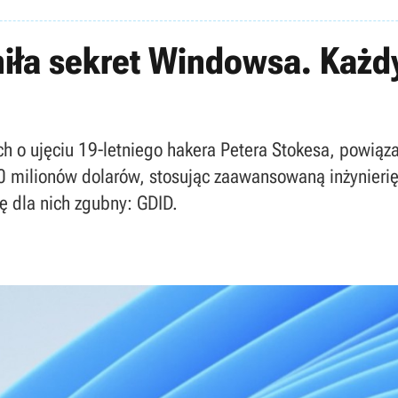
iła sekret Windowsa. Każ
ch o ujęciu 19-letniego hakera Petera Stokesa, powiąz
00 milionów dolarów, stosując zaawansowaną inżynierię
ę dla nich zgubny: GDID.