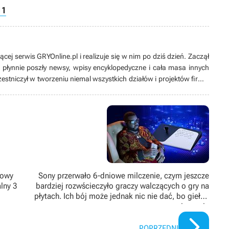
11
cej serwis GRYOnline.pl i realizuje się w nim po dziś dzień. Zaczął
m płynnie poszły newsy, wpisy encyklopedyczne i cała masa innych
zestniczył w tworzeniu niemal wszystkich działów i projektów firmy;
efa encyklopedii gier i szefa newsroomu, a ostatecznie trafił do
ecnie jest dużo bardziej zaangażowany w aktywności zarządcze
 technika elektrotechnika i inżyniera budownictwa wodnego.
lowy
Sony przerwało 6-dniowe milczenie, czym jeszcze
alny 3
bardziej rozwścieczyło graczy walczących o gry na
płytach. Ich bój może jednak nic nie dać, bo giełda
wie swoje
POPRZEDNI