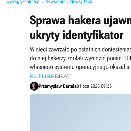
www.gry-online.pl
Newsroom
Newsy tech


Sprawa hakera ujawn
ukryty identyfikator
W sieci zawrzało po ostatnich doniesienia
do niej hakerzy zdołali wyłudzić ponad 1
własnego systemu operacyjnego okazał si
Przemysław Bartula
8 lipca 2026 09:35