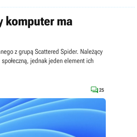
dy komputer ma
anego z grupą Scattered Spider. Należący
 społeczną, jednak jeden element ich

25