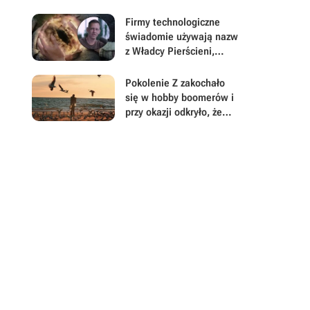
napęd na płyty
Firmy technologiczne
świadomie używają nazw
z Władcy Pierścieni,
dzięki czemu myślisz, że
są tymi dobrymi
Pokolenie Z zakochało
się w hobby boomerów i
przy okazji odkryło, że
warto odłożyć smartfon