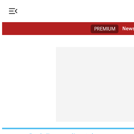

New
PREMIUM