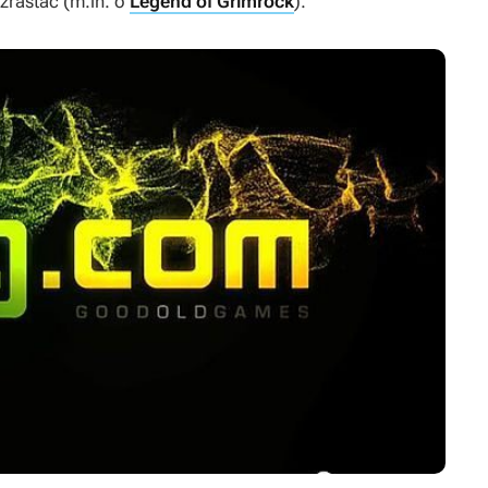
zrastać (m.in. o
Legend of Grimrock
).