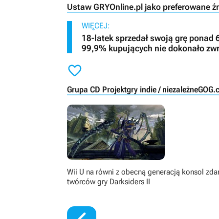
Ustaw GRYOnline.pl jako preferowane ź
WIĘCEJ:
18-latek sprzedał swoją grę ponad 
99,9% kupujących nie dokonało zw

Grupa CD Projekt
gry indie / niezależne
GOG.
Wii U na równi z obecną generacją konsol zd
twórców gry Darksiders II