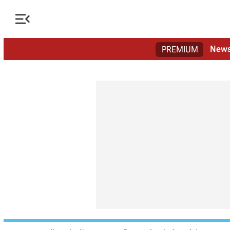

New
PREMIUM