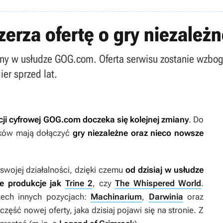
rza ofertę o gry niezależne
ny w usłudze GOG.com. Oferta serwisu zostanie wzboga
ier sprzed lat.
ucji cyfrowej GOG.com doczeka się kolejnej zmiany
. Do
syków mają dołączyć
gry niezależne oraz nieco nowsze
 swojej działalności, dzięki czemu
od dzisiaj w usłudze
e produkcje jak
Trine 2
, czy
The Whispered World
.
zech innych pozycjach:
Machinarium
,
Darwinia
oraz
część nowej oferty, jaka dzisiaj pojawi się na stronie. Z