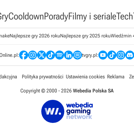
Gry
Cooldown
Porady
Filmy i seriale
Tech
emake
Najlepsze gry 2026 roku
Najlepsze gry 2025 roku
Wiedźmin 
nline.pl:
tvgry.pl:
edakcyjna
Polityka prywatności
Ustawienia cookies
Reklama
Ze
Copyright © 2000 -
2026
Webedia Polska SA