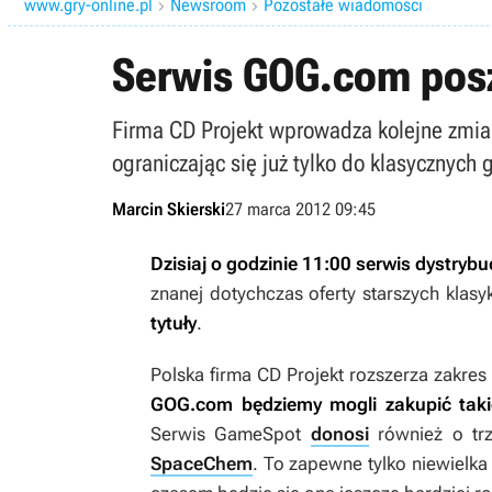
www.gry-online.pl
Newsroom
Pozostałe wiadomości


Serwis GOG.com posze
Firma CD Projekt wprowadza kolejne zmia
ograniczając się już tylko do klasycznych g
Marcin Skierski
27 marca 2012 09:45
Dzisiaj o godzinie 11:00 serwis dystryb
znanej dotychczas oferty starszych kla
tytuły
.
Polska firma CD Projekt rozszerza zakres
GOG.com będziemy mogli zakupić taki
Serwis GameSpot
donosi
również o tr
SpaceChem
. To zapewne tylko niewielka 