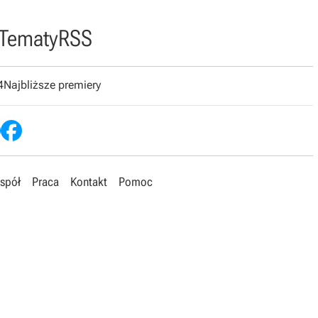
Tematy
RSS
4
Najbliższe premiery
spół
Praca
Kontakt
Pomoc