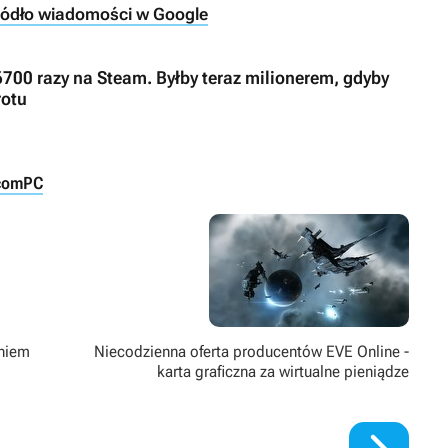
ródło wiadomości w Google
6700 razy na Steam. Byłby teraz milionerem, gdyby
rotu
com
PC
aniem
Niecodzienna oferta producentów EVE Online -
karta graficzna za wirtualne pieniądze