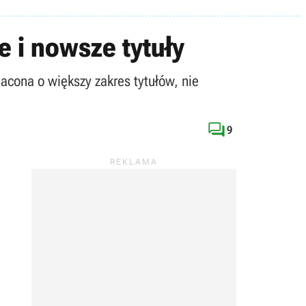
 i nowsze tytuły
cona o większy zakres tytułów, nie

9