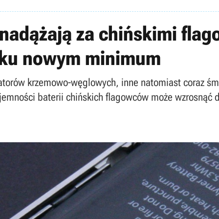
nadążają za chińskimi flag
roku nowym minimum
torów krzemowo-węglowych, inne natomiast coraz śmie
pojemności baterii chińskich flagowców może wzrosnąć