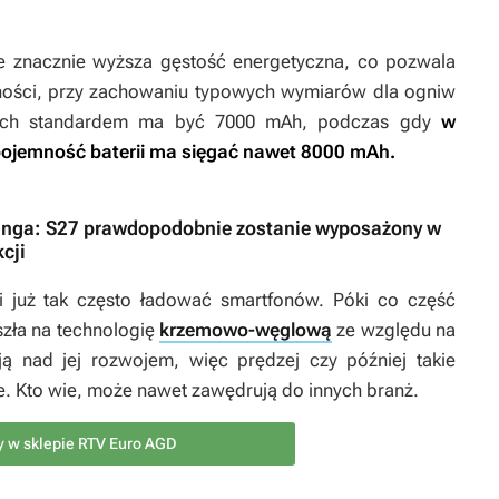
 znacznie wyższa gęstość energetyczna, co pozwala
ności, przy zachowaniu typowych wymiarów dla ogniw
wcach standardem ma być 7000 mAh, podczas gdy
w
 pojemność baterii ma sięgać nawet 8000 mAh.
nga: S27 prawdopodobnie zostanie wyposażony w
cji
i już tak często ładować smartfonów. Póki co część
zła na technologię
krzemowo-węglową
ze względu na
ą nad jej rozwojem, więc prędzej czy później takie
. Kto wie, może nawet zawędrują do innych branż.
y w sklepie RTV Euro AGD