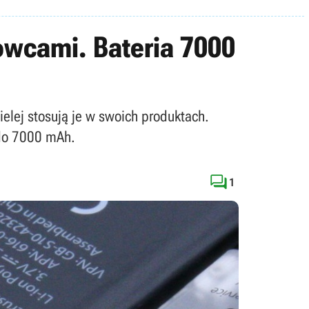
owcami. Bateria 7000
lej stosują je w swoich produktach.
 do 7000 mAh.

1