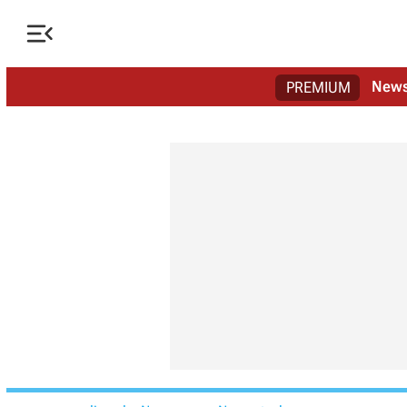

New
PREMIUM