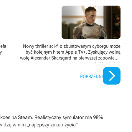
etyce i kosmosie. Nie stroni jednak od tematów luźniejszych lub z
lmy science fiction i motoryzacyjne vlogi na YouTube. Gry uruchamia
iek posiada krótki staż konsolowy. Preferuje strategie czasu
latory.
efa
Nowy thriller sci-fi o zbuntowanym cyborgu może
y
być kolejnym hitem Apple TV+. Zyskujący wolną
wolę Alexander Skarsgard na pierwszej zapowiedzi
serialu Murderbot
POPRZEDNI
ukces na Steam. Realistyczny symulator ma 98%
widzą w nim „najlepszy zakup życia”