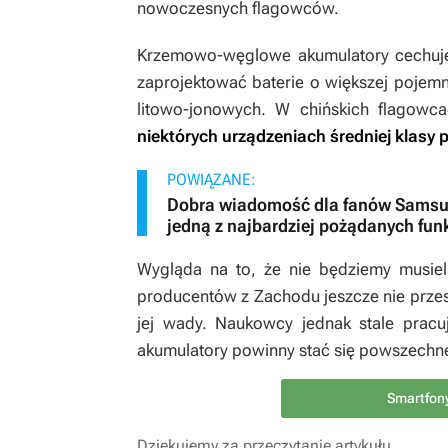
nowoczesnych flagowców.
Krzemowo-węglowe akumulatory cechuje
zaprojektować baterie o większej pojem
litowo-jonowych. W chińskich flago
niektórych urządzeniach średniej klasy
POWIĄZANE:
Dobra wiadomość dla fanów Samsu
jedną z najbardziej pożądanych funk
Wygląda na to, że nie będziemy musiel
producentów z Zachodu jeszcze nie przes
jej wady. Naukowcy jednak stale pracuj
akumulatory powinny stać się powszechne
Smartfon
Dziękujemy za przeczytanie artykułu.