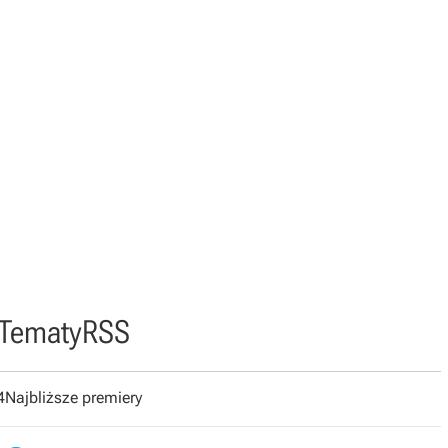
Tematy
RSS
4
Najbliższe premiery