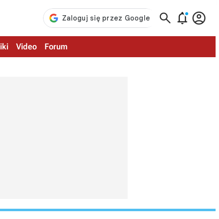



iki
Video
Forum