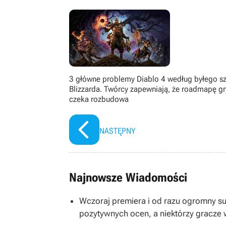
Specjalizuje się w tekstach o energ
innych dziedzin. Uwielbia oglądać fi
głównie na komputerze PC, aczkolw
rzeczywistego, FPS-y i wszelkie symu
3 główne problemy Diablo 4 według byłego sz
Blizzarda. Twórcy zapewniają, że roadmapę gr
czeka rozbudowa
NASTĘPNY
Najnowsze Wiadomości
Wczoraj premiera i od razu ogromny s
pozytywnych ocen, a niektórzy gracze 