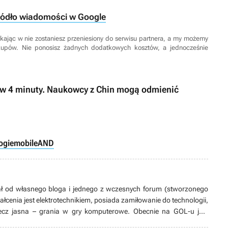
ródło wiadomości w Google
 Klikając w nie zostaniesz przeniesiony do serwisu partnera, a my możemy
kupów. Nie ponosisz żadnych dodatkowych kosztów, a jednocześnie
e w 4 minuty. Naukowcy z Chin mogą odmienić
ogie
mobile
AND
ł od własnego bloga i jednego z wczesnych forum (stworzonego
ałcenia jest elektrotechnikiem, posiada zamiłowanie do technologii,
zecz jasna – grania w gry komputerowe. Obecnie na GOL-u jest
i, a współpracę z serwisem rozpoczął w kwietniu 2020 roku.