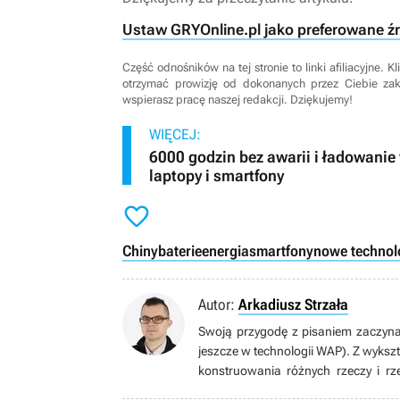
Ustaw GRYOnline.pl jako preferowane ź
Część odnośników na tej stronie to linki afiliacyjne.
otrzymać prowizję od dokonanych przez Ciebie za
wspierasz pracę naszej redakcji. Dziękujemy!
WIĘCEJ:
6000 godzin bez awarii i ładowani
laptopy i smartfony

Chiny
baterie
energia
smartfony
nowe technol
Autor:
Arkadiusz Strzała
Swoją przygodę z pisaniem zaczyna
jeszcze w technologii WAP). Z wykszt
konstruowania różnych rzeczy i r
newsmanem i autorem publicystyk