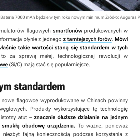
i. Bateria 7000 mAh będzie w tym roku nowym minimum
Źródło: Auguras P
umulatorów flagowych
smartfonów
produkowanych w
nformacja płynie z jednego
z tamtejszych forów
.
Mówi
aśnie takie wartości staną się standardem w tych
o za sprawą małej, technologicznej rewolucji w
owe
(Si/C) mają stać się popularniejsze.
wym standardem
nowe flagowce wyprodukowane w Chinach powinny
węglowych. Produkty wykorzystujące tę technologię
istotny atut –
znacznie dłuższe działanie na jednym
ć smukłą obudowę urządzenia.
To ważne, ponieważ
 niezbyt fajną koniecznością podczas korzystania z