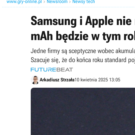
www.gry-online.pl
Newsroom
Newsy tech


Samsung i Apple nie 
mAh będzie w tym 
Jedne firmy są sceptyczne wobec akumula
Szacuje się, że do końca roku standard 
Arkadiusz Strzała
10 kwietnia 2025 13:05