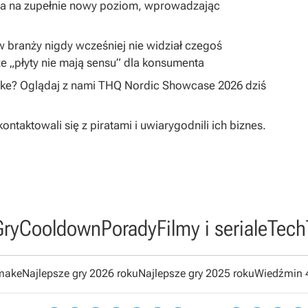
ta na zupełnie nowy poziom, wprowadzając
 w branży nigdy wcześniej nie widział czegoś
e „płyty nie mają sensu” dla konsumenta
ake? Oglądaj z nami THQ Nordic Showcase 2026 dziś
taktowali się z piratami i uwiarygodnili ich biznes.
Gry
Cooldown
Porady
Filmy i seriale
Tech
emake
Najlepsze gry 2026 roku
Najlepsze gry 2025 roku
Wiedźmin 