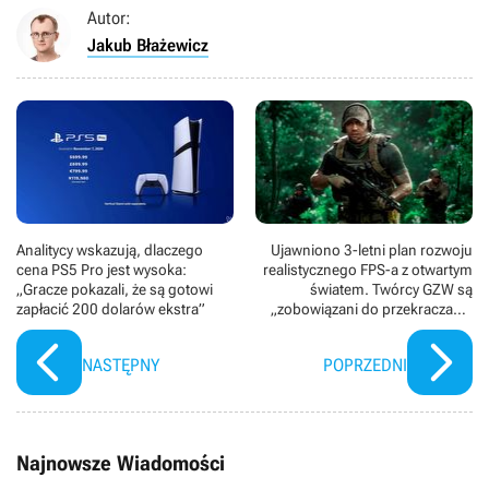
Autor:
Jakub Błażewicz
Analitycy wskazują, dlaczego
Ujawniono 3-letni plan rozwoju
cena PS5 Pro jest wysoka:
realistycznego FPS-a z otwartym
„Gracze pokazali, że są gotowi
światem. Twórcy GZW są
zapłacić 200 dolarów ekstra”
„zobowiązani do przekraczania
granic razem z graczami
NASTĘPNY
POPRZEDNI
Najnowsze Wiadomości