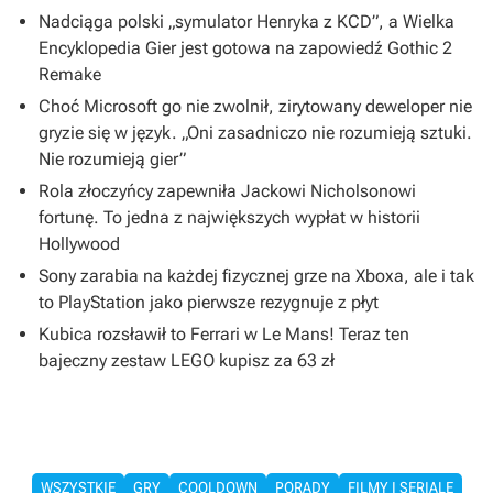
Nadciąga polski „symulator Henryka z KCD”, a Wielka
Encyklopedia Gier jest gotowa na zapowiedź Gothic 2
Remake
Choć Microsoft go nie zwolnił, zirytowany deweloper nie
gryzie się w język. „Oni zasadniczo nie rozumieją sztuki.
Nie rozumieją gier”
Rola złoczyńcy zapewniła Jackowi Nicholsonowi
fortunę. To jedna z największych wypłat w historii
Hollywood
Sony zarabia na każdej fizycznej grze na Xboxa, ale i tak
to PlayStation jako pierwsze rezygnuje z płyt
Kubica rozsławił to Ferrari w Le Mans! Teraz ten
bajeczny zestaw LEGO kupisz za 63 zł
WSZYSTKIE
GRY
COOLDOWN
PORADY
FILMY I SERIALE