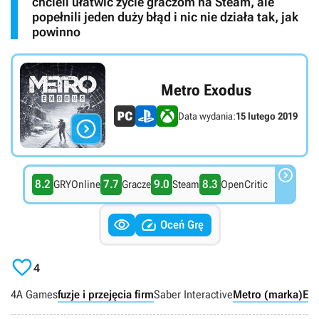
chcieli ułatwić życie graczom na Steam, ale
popełnili jeden duży błąd i nic nie działa tak, jak
powinno
Metro Exodus
Data wydania:
15 lutego 2019


8.2
7.7
9.0
8.3
GRYOnline
Gracze
Steam
OpenCritic


Oceń Grę

4
4A Games
fuzje i przejęcia firm
Saber Interactive
Metro (marka)
Em