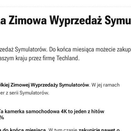
ka Zimowa Wyprzedaż Symul
zedaż Symulatorów. Do końca miesiąca możecie zakup
szym kraju przez firmę Techland.
ielkiej Zimowej Wyprzedaży Symulatorów
. W jej ramach
er z serii Symulatorów.
? Ta kamerka samochodowa 4K to jeden z hitów
2%
wa do końca miesiąca
. W tym czasie
zakupicie nawet o