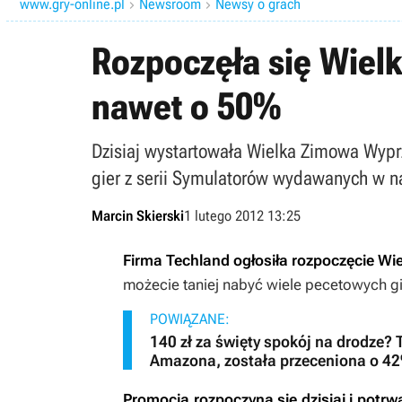
www.gry-online.pl
Newsroom
Newsy o grach


Rozpoczęła się Wiel
nawet o 50%
Dzisiaj wystartowała Wielka Zimowa Wypr
gier z serii Symulatorów wydawanych w na
Marcin Skierski
1 lutego 2012 13:25
Firma Techland ogłosiła rozpoczęcie W
możecie taniej nabyć wiele pecetowych gi
POWIĄZANE:
140 zł za święty spokój na drodze
Amazona, została przeceniona o 4
Promocja rozpoczyna się dzisiaj i potr