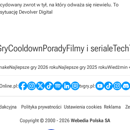
dowany zwrot w tył, na który odważa się niewielu. To
sytuację Devolver Digital
Gry
Cooldown
Porady
Filmy i seriale
Tech
emake
Najlepsze gry 2026 roku
Najlepsze gry 2025 roku
Wiedźmin 
nline.pl:
tvgry.pl:
edakcyjna
Polityka prywatności
Ustawienia cookies
Reklama
Ze
Copyright © 2000 -
2026
Webedia Polska SA