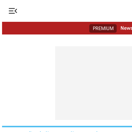

New
PREMIUM