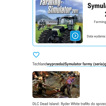
Symul
Farming

Data wydania:

Techland
wyprzedaż
Symulator farmy (seria)
DLC Dead Island: Ryder White trafiło do sprze