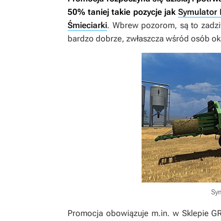
50% taniej takie pozycje jak
Symulator
Śmieciarki
. Wbrew pozorom, są to zadziw
bardzo dobrze, zwłaszcza wśród osób ok
Sy
Promocja obowiązuje m.in. w Sklepie GR