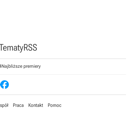
Tematy
RSS
4
Najbliższe premiery
spół
Praca
Kontakt
Pomoc