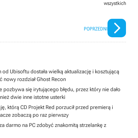
wszystkich
POPRZEDNI
 od Ubisoftu dostała wielką aktualizację i kosztującą
ć nowy rozdział Ghost Recon
 pozbywa się irytującego błędu, przez który nie dało
ież dwie inne istotne usterki
ję, którą CD Projekt Red porzucił przed premierą i
gracze zobaczą po raz pierwszy
y za darmo na PC zdobyć znakomitą strzelankę z