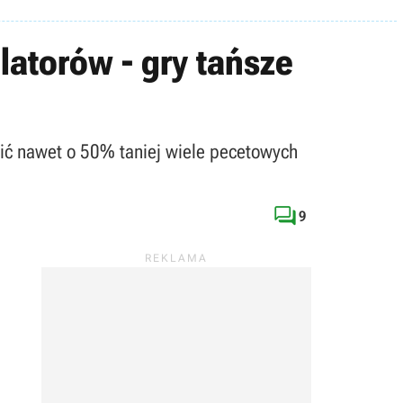
atorów - gry tańsze
ić nawet o 50% taniej wiele pecetowych

9