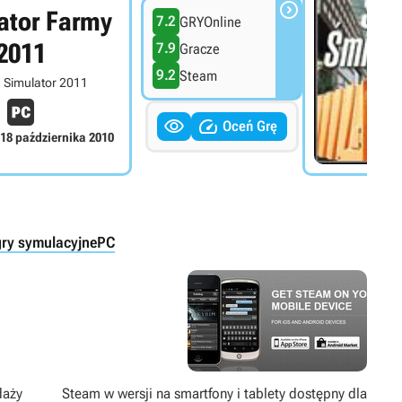

ator Farmy
7.2
GRYOnline
2011
7.9
Gracze
9.2
Steam
 Simulator 2011


Oceń Grę
18 października 2010
gry symulacyjne
PC
daży
Steam w wersji na smartfony i tablety dostępny dla