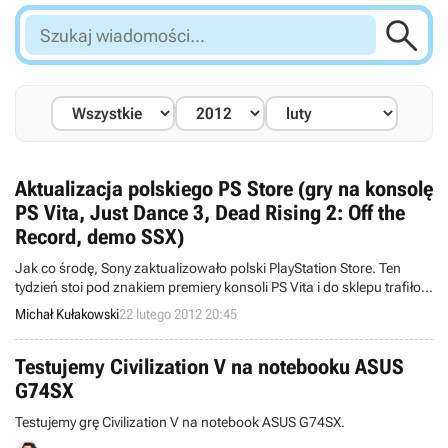

Szukaj
wiadomości...
Aktualizacja polskiego PS Store (gry na konsolę
PS Vita, Just Dance 3, Dead Rising 2: Off the
Record, demo SSX)
Jak co środę, Sony zaktualizowało polski PlayStation Store. Ten
tydzień stoi pod znakiem premiery konsoli PS Vita i do sklepu trafiło
już kilkadziesiąt gier dostępnych na tę platformę.
Michał Kułakowski
22 lutego 2012 20:45
Testujemy Civilization V na notebooku ASUS
G74SX
Testujemy grę Civilization V na notebook ASUS G74SX.