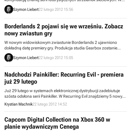
zamkniętych testach produkcji studia Hi-Rez wzięło udział ponad
Szymon Liebert
22 lutego 2012 15:56
300 tysięcy osób.
Borderlands 2 pojawi się we wrześniu. Zobacz
nowy zwiastun gry
W nowym widowiskowym zwiastunie Borderlands 2 ujawniono
dokładną datę premiery gry. Produkcja studia Gearbox zostanie
wydana we wrześniu tego roku.
Szymon Liebert
22 lutego 2012 15:05
Nadchodzi Painkiller: Recurring Evil - premiera
już 29 lutego
Już 29 lutego w systemach elektronicznej dystrybucji zadebiutuje
szósta odsłona serii Painkiller. W Recurring Evil znajdziemy 5 nowych
map, ponad 6 tysięcy przeciwników oraz usprawnioną grafikę. Gra
Krystian Machnik
22 lutego 2012 14:52
będzie sprzedawana za cenę około 45 złotych.
Capcom Digital Collection na Xbox 360 w
planie wydawniczym Cenega