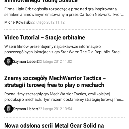
animowanego Young Justice
Firma Little Orbit ogłosiła rozpoczęcie prac nad grą inspirowaną
serialem animowanym emitowanym przez Cartoon Network. Twórcy
zapowiadają Young Justice: Legacy jako RPG akcji z trybem
Michał Kowalski
22 lutego 2012 11:12
multiplayer.
Video Tutorial – Stacje orbitalne
W serii filmów prezentujemy najciekawsze informacje o
poszczególnych lokacjach z gry Star Wars: The Old Republic. Stacje
orbitalne to centra dowodzenia obu frakcji.
Szymon Liebert
22 lutego 2012 11:02
Znamy szczegóły MechWarrior Tactics –
strategii turowej free to play o mechach
Poznaliśmy szczegóły gry MechWarrior Tactics, czyli kolejnej
produkcji o mechach. Tym razem dostaniemy strategię turową free
to play, która wystartuje jeszcze w tym roku.
Szymon Liebert
22 lutego 2012 10:54
Nowa odsłona serii Metal Gear Solid na