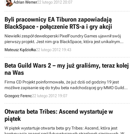
Adrian Werner
22 lutego 2012 20:07
Byli pracownicy EA Tiburon zapowiadają
BlackSpace - połączenie RTS-a i gry akcji
Niewielki zespół deweloperski PixelFoundry Games ujawnił swój
pierwszy projekt. Jest nim gra BlackSpace, która jest unikalnym
połączeniem strategii, gry akcji oraz elementów ekonomicznych.
Mateusz Kądziołka
22 lutego 2012 19:43
Tytuł pojawi się na pecetach najprawdopodobniej jeszcze w tym
roku.
Beta Guild Wars 2 – my już graliśmy, teraz kolej
na Was
Firma CD Projekt poinformowała, że już dziś od godziny 19 jest
możliwe zapisanie się do trybu beta nadchodzącej gry MMO Guild
Wars 2!
Grzegorz Ferenc
22 lutego 2012 19:07
Otwarta beta Tribes: Ascend wystartuje w
piątek
W piątek wystartuje otwarta beta gry Tribes: Ascend, która jest
kontynuacją znanej serii futurystycznych strzelanek sieciowych. W