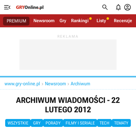




Newsroom
Gry
Rankingi
Listy
Recenzje
PREMIUM
www.gry-online.pl
Newsroom
Archiwum


ARCHIWUM WIADOMOŚCI - 22
LUTEGO 2012
WSZYSTKIE
GRY
PORADY
FILMY I SERIALE
TECH
TEMATY