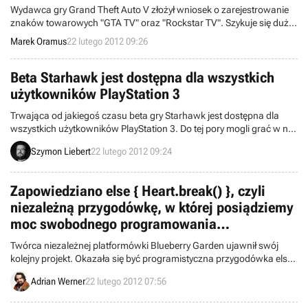
Wydawca gry Grand Theft Auto V złożył wniosek o zarejestrowanie
znaków towarowych "GTA TV" oraz "Rockstar TV". Szykuje się duża
akcja promocyjna?
Marek Oramus
22 lutego 2012 09:26
Beta Starhawk jest dostępna dla wszystkich
użytkowników PlayStation 3
Trwająca od jakiegoś czasu beta gry Starhawk jest dostępna dla
wszystkich użytkowników PlayStation 3. Do tej pory mogli grać w nią
tylko posiadacze abonamentu PlayStation Plus.
Szymon Liebert
22 lutego 2012 09:24
Zapowiedziano else { Heart.break() }, czyli
niezależną przygodówkę, w której posiądziemy
moc swobodnego programowania
rzeczywistości
Twórca niezależnej platformówki Blueberry Garden ujawnił swój
kolejny projekt. Okazała się być programistyczna przygodówka else {
Heart.break() }.
Adrian Werner
22 lutego 2012 07:56