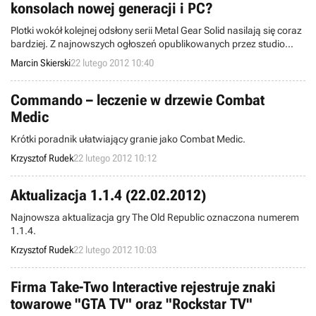
konsolach nowej generacji i PC?
Plotki wokół kolejnej odsłony serii Metal Gear Solid nasilają się coraz
bardziej. Z najnowszych ogłoszeń opublikowanych przez studio
Kojima Productions wynika, że produkcja może ukazać się na
Marcin Skierski
22 lutego 2012 10:40
konsolach nowej generacji oraz PC.
Commando – leczenie w drzewie Combat
Medic
Krótki poradnik ułatwiający granie jako Combat Medic.
Krzysztof Rudek
22 lutego 2012 10:12
Aktualizacja 1.1.4 (22.02.2012)
Najnowsza aktualizacja gry The Old Republic oznaczona numerem
1.1.4.
Krzysztof Rudek
22 lutego 2012 10:03
Firma Take-Two Interactive rejestruje znaki
towarowe "GTA TV" oraz "Rockstar TV"