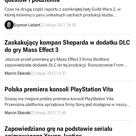
Czas na drugą część raportu z zamkniętej bety Guild Wars 2, w
której mówimy o paru unikalnych cechach produkcji studia
ArenaNet: konstrukcji świata gry, dynamicznym systemie zadań oraz
Szymon Liebert
22 lutego 2012 14:30
podziemiach.
Zaskakujący kompan Sheparda w dodatku DLC
do gry Mass Effect 3
Jeszcze przed premierą gry Mass Effect 3 firma BioWare
zapowiedziała dodatek DLC do tej produkcji. Rozszerzenie From
Ashes wprowadzi zaskakującego kompana Sheparda do kampanii
Marcin Skierski
22 lutego 2012 13:37
dla jednego gracza.
Polska premiera konsoli PlayStation Vita
Dzisiaj ma miejsce polska premiera konsoli PlayStation Vita.
Przenośna platforma sprzętowa firmy Sony jest dostępna w naszym
kraju w cenie sugerowanej 1149 złotych lub 1399 złotych (w
Marcin Skierski
22 lutego 2012 12:40
zależności od wersji).
Zapowiedziano grę na podstawie serialu