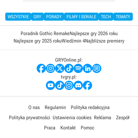
WSZYSTKIE
GRY
PORADY
FILMY I SERIALE
TECH
TEMATY
Poradnik Gothic Remake
Najlepsze gry 2026 roku
Najlepsze gry 2025 roku
Wiedźmin 4
Najbliższe premiery
GRYOnline.pl:
tvgry.pl:
O nas
Regulamin
Polityka redakcyjna
Polityka prywatności
Ustawienia cookies
Reklama
Zespół
Praca
Kontakt
Pomoc