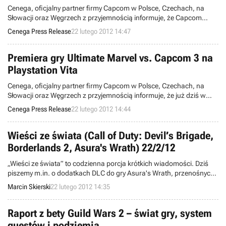
Cenega, oficjalny partner firmy Capcom w Polsce, Czechach, na
Słowacji oraz Węgrzech z przyjemnością informuje, że Capcom
Digital Collection został włączony do naszego planu wydawniczego.
Cenega Press Release
22 lutego 2012 14:47
Tytuł ten, będący zestawem ośmiu gier, ukaże się na konsole Xbox
360 już tej wiosny.
Premiera gry Ultimate Marvel vs. Capcom 3 na
Playstation Vita
Cenega, oficjalny partner firmy Capcom w Polsce, Czechach, na
Słowacji oraz Węgrzech z przyjemnością informuje, że już dziś w
sklepach w całej Polsce dostępna jest gra Ultimate Marvel® vs.
Cenega Press Release
22 lutego 2012 14:44
Capcom® 3 w wersji na konsolę PlayStation Vita.
Wieści ze świata (Call of Duty: Devil’s Brigade,
Borderlands 2, Asura's Wrath) 22/2/12
„Wieści ze świata” to codzienna porcja krótkich wiadomości. Dziś
piszemy m.in. o dodatkach DLC do gry Asura's Wrath, przenośnych
wersjach Borderlands 2 oraz The Simpsons: Tapped Out,
Marcin Skierski
22 lutego 2012 14:35
aktualizacji usługi Call of Duty Elite oraz skasowanym projekcie Call
of Duty: Devil’s Brigade.
Raport z bety Guild Wars 2 – świat gry, system
questów i podziemia