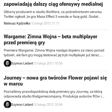
zapowiadają dalszy ciąg ofensywy medialnej
Główny producent w studiu BioWare, za pośrednictwem serwisu
Twitter ogłosił, że gra Mass Effect 3 weszła w fazę gold. Dodał
również, że zarówno w tym tygodniu, jak i w późniejszym czasie,
Mateusz Kądziołka
13 lutego 2012 11:11
czeka na nas wiele niespodzianek związanych z Mass Effect 3.
Wargame: Zimna Wojna – beta multiplayer
przed premierą gry
Premiera Wargame: Zimna Wojna nastąpi dopiero za nieco ponad
tydzień, ale fani gry mogą testować jej tryb multiplayer już teraz.
Wszystko za sprawą bety dostępnej dla osób, które złożą
Szymon Liebert
13 lutego 2012 10:56
zamówienie przedpremierowe.
Journey – nowa gra twórców Flower pojawi się
w marcu
Poznaliśmy prawdopodobną datę premiery gry Journey, za którą
odpowiada studio thatgamecompany. Produkcja autorów flOw i
Flower zostanie wydana w marcu tego roku – tak wynika z treści
Szymon Liebert
13 lutego 2012 10:04
zapowiedzi tytułu opublikowanej w nowym numerze Game
Informera.