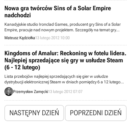
Nowa gra twórców Sins of a Solar Empire
nadchodzi
Kanadyjskie studio Ironclad Games, producent gry Sins of a Solar
Empire, pracuje nad nowym projektem. Szczegóły na temat gry
ukrywającej się pod skrótowcem SOADA zostaną ujawnione za 8
Mateusz Kądziołka
13 lutego 2012 10:00
dni.
Kingdoms of Amalur: Reckoning w fotelu lidera.
Najlepiej sprzedające się gry w usłudze Steam
(6 - 12 lutego)
Lista przebojów najlepiej sprzedających się gier w usłudze
dystrybucji elektronicznej Steam w dniach pomiędzy 6 a 12 lutego
2012 roku.
Przemysław Zamęcki
13 lutego 2012 07:07
NASTĘPNY DZIEŃ
POPRZEDNI DZIEŃ