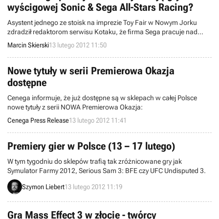
wyścigowej Sonic & Sega All-Stars Racing?
Asystent jednego ze stoisk na imprezie Toy Fair w Nowym Jorku
zdradził redaktorom serwisu Kotaku, że firma Sega pracuje nad
kontynuacją gry wyścigowej Sonic & Sega All-Stars Racing.
Marcin Skierski
13 lutego 2012 11:50
Nowe tytuły w serii Premierowa Okazja
dostępne
Cenega informuje, że już dostępne są w sklepach w całej Polsce
nowe tytuły z serii NOWA Premierowa Okazja:
Cenega Press Release
13 lutego 2012 11:41
Premiery gier w Polsce (13 – 17 lutego)
W tym tygodniu do sklepów trafią tak zróżnicowane gry jak
Symulator Farmy 2012, Serious Sam 3: BFE czy UFC Undisputed 3.
Szymon Liebert
13 lutego 2012 11:19
Gra Mass Effect 3 w złocie - twórcy