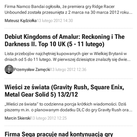
Firma Namco Bandai ogłosiła, że premiera gry Ridge Racer
Unbounded została przesunięta z 2 marca na 30 marca 2012 roku.
Pojawiły się również informacje mówiące o opóźnieniu brytyjskiego
Mateusz Kądziołka
13 lutego 2012 14:30
terminu debiutu gry Asura's Wrath.
Debiut Kingdoms of Amalur: Reckoning i The
Darkness II. Top 10 UK (5 - 11 lutego)
Lista przebojów najchętniej kupowanych gier w Wielkiej Brytanii w
dniach od 5 do 11 lutego. W pierwszej dziesiątce znalazły się dwie
lutowe nowości.
Przemysław Zamęcki
13 lutego 2012 12:36
Wieści ze świata (Gravity Rush, Square Enix,
Metal Gear Solid 5) 13/2/12
„Wieści ze świata” to codzienna porcja krótkich wiadomości. Dziś
piszemy m.in. o planowanym dodatku DLC do gry Gravity Rush oraz
dwóch znakach towarowych zarejestrowanych przez firmę Square
Marcin Skierski
13 lutego 2012 12:25
Enix.
Firma Sega pracuje nad kontynuacją gry