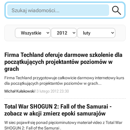

Szukaj
wiadomości...
Firma Techland oferuje darmowe szkolenie dla
początkujących projektantów poziomów w
grach
Firma Techland przygotowuje całkowicie darmowy internetowy kurs
dla początkujących projektantów poziomów w grach
komputerowych. Lekcje będą dostępne w sieci, a najlepsi kursanci
Michał Kułakowski
13 lutego 2012 23:30
mają szansę na pracę w studiu.
Total War SHOGUN 2: Fall of the Samurai -
zobacz w akcji zmierz epoki samurajów
W siec pojawił się ponad pięciominutowy materiał video z Total War
SHOGUN 2: Fall of the Samurai .