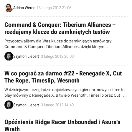
Adrian Werner
13 lutego 2012 21:06
Command & Conquer: Tiberium Alliances –
rozdajemy klucze do zamkniętych testów
Przygotowaliśmy dla Was klucze do zamkniętych testów gry
Command & Conquer: Tiberium Alliances, dzięki którym
sprawdzicie, co słychać w tym znanym uniwersum.
Szymon Liebert
13 lutego 2012 20:00
W co pograć za darmo #22 - Renegade X, Cut
The Rope, Timeslip, Wesnoth
W dzisiejszym przeglądzie najciekawszych gier darmowych i free to
play mówimy o Renegade X, Bitwie o Wesnoth, Timeslip oraz Cut The
Rope. Przeglądamy też najciekawsze informacje z ostatnich tygodni.
Szymon Liebert
13 lutego 2012 14:49
Opóźnienia Ridge Racer Unbounded i Asura's
Wrath