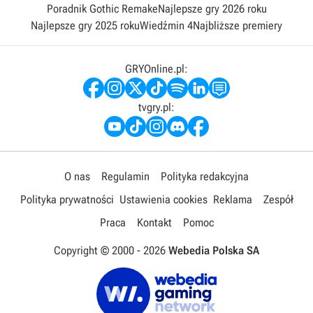
Poradnik Gothic Remake
Najlepsze gry 2026 roku
Najlepsze gry 2025 roku
Wiedźmin 4
Najbliższe premiery
GRYOnline.pl:
tvgry.pl:
O nas
Regulamin
Polityka redakcyjna
Polityka prywatności
Ustawienia cookies
Reklama
Zespół
Praca
Kontakt
Pomoc
Copyright © 2000 -
2026
Webedia Polska SA