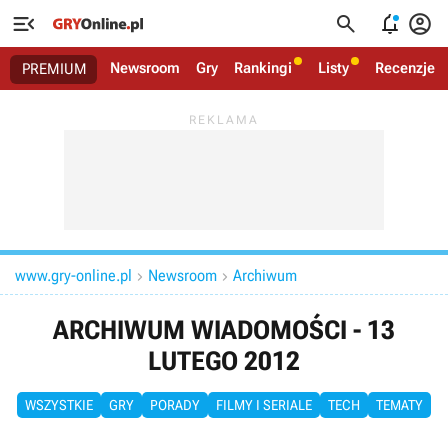




Newsroom
Gry
Rankingi
Listy
Recenzje
PREMIUM
www.gry-online.pl
Newsroom
Archiwum


ARCHIWUM WIADOMOŚCI - 13
LUTEGO 2012
WSZYSTKIE
GRY
PORADY
FILMY I SERIALE
TECH
TEMATY