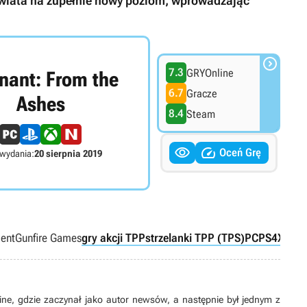
wiata na zupełnie nowy poziom, wprowadzając

7.3
GRYOnline
ant: From the
6.7
Gracze
Ashes
8.4
Steam


Oceń Grę
 wydania:
20 sierpnia 2019
ment
Gunfire Games
gry akcji TPP
strzelanki TPP (TPS)
PC
PS4
XONE
e, gdzie zaczynał jako autor newsów, a następnie był jednym z