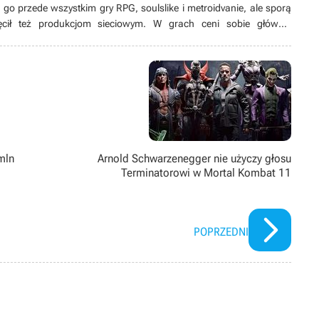
ą go przede wszystkim gry RPG, soulslike i metroidvanie, ale sporą
cił też produkcjom sieciowym. W grach ceni sobie głównie
taci oraz swobodę w działaniu, a na omawiane tytuły stara się
023 roku prowadzi również swój kanał na YouTube.
mln
Arnold Schwarzenegger nie użyczy głosu
Terminatorowi w Mortal Kombat 11
POPRZEDNI