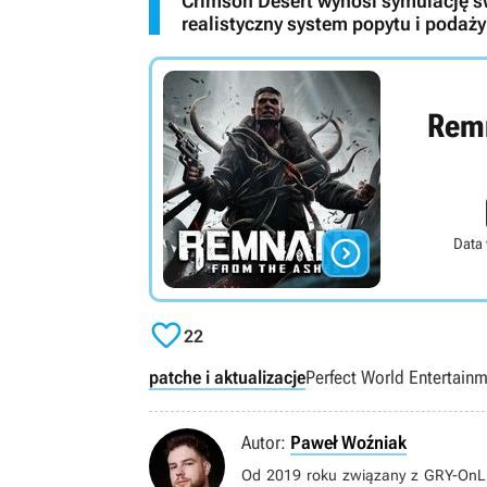
Crimson Desert wynosi symulację ś
realistyczny system popytu i podaży
Remn

Data

22
patche i aktualizacje
Perfect World Entertain
Autor:
Paweł Woźniak
Od 2019 roku związany z GRY-OnLin