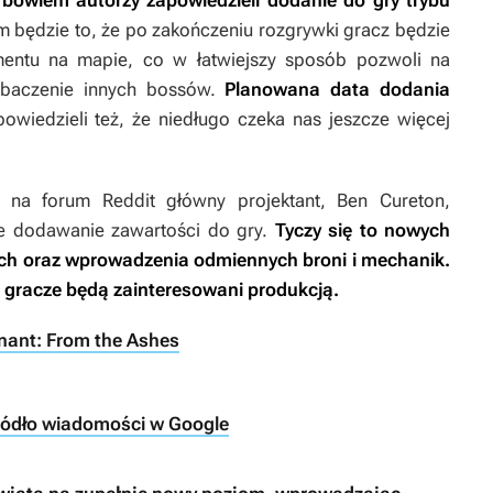
 bowiem autorzy zapowiedzieli dodanie do gry trybu
będzie to, że po zakończeniu rozgrywki gracz będzie
entu na mapie, co w łatwiejszy sposób pozwoli na
obaczenie innych bossów.
Planowana data dodania
owiedzieli też, że niedługo czeka nas jeszcze więcej
na forum Reddit główny projektant, Ben Cureton,
łe dodawanie zawartości do gry.
Tyczy się to nowych
cych oraz wprowadzenia odmiennych broni i mechanik.
i gracze będą zainteresowani produkcją.
mnant: From the Ashes
ródło wiadomości w Google