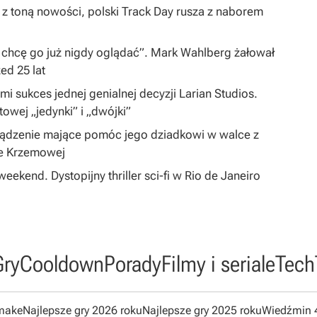
 z toną nowości, polski Track Day rusza z naborem
 chcę go już nigdy oglądać”. Mark Wahlberg żałował
zed 25 lat
i sukces jednej genialnej decyzji Larian Studios.
ltowej „jedynki” i „dwójki”
ządzenie mające pomóc jego dziadkowi w walce z
ie Krzemowej
eekend. Dystopijny thriller sci-fi w Rio de Janeiro
Gry
Cooldown
Porady
Filmy i seriale
Tech
emake
Najlepsze gry 2026 roku
Najlepsze gry 2025 roku
Wiedźmin 