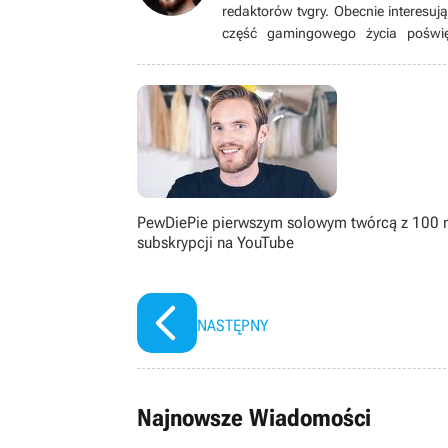
redaktorów tvgry. Obecnie interesuj
część gamingowego życia poświę
rozbudowane mechaniki rozwoju pos
patrzeć z różnych perspektyw. Od 2
PewDiePie pierwszym solowym twórcą z 100 
subskrypcji na YouTube
NASTĘPNY
Najnowsze Wiadomości