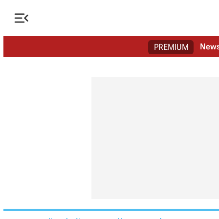

New
PREMIUM