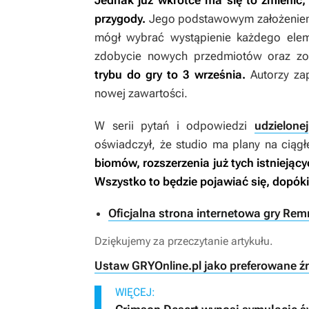
Jednak już wkrótce ma się to zmienić,
przygody.
Jego podstawowym założeniem 
mógł wybrać wystąpienie każdego elem
zdobycie nowych przedmiotów oraz z
trybu do gry to 3 września.
Autorzy zap
nowej zawartości.
W serii pytań i odpowiedzi
udzielonej
oświadczył, że studio ma plany na ciąg
biomów, rozszerzenia już tych istnieją
Wszystko to będzie pojawiać się, dopók
Oficjalna strona internetowa gry Re
Dziękujemy za przeczytanie artykułu.
Ustaw GRYOnline.pl jako preferowane ź
WIĘCEJ: