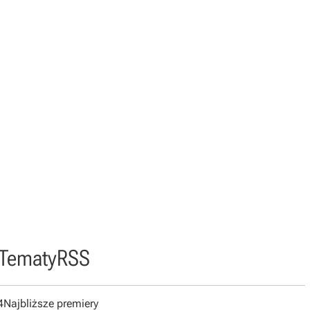
Tematy
RSS
4
Najbliższe premiery