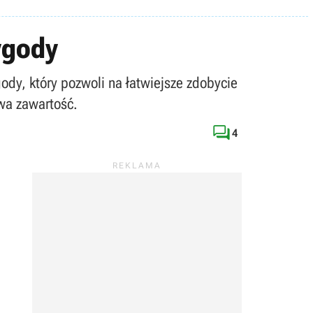
ygody
gody, który pozwoli na łatwiejsze zdobycie
wa zawartość.

4