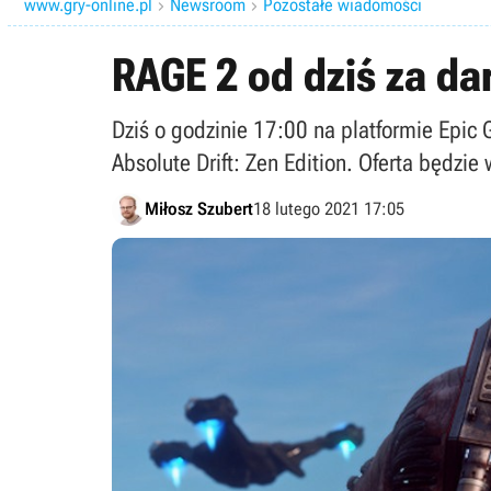
www.gry-online.pl
Newsroom
Pozostałe wiadomości


RAGE 2 od dziś za da
Dziś o godzinie 17:00 na platformie Epi
Absolute Drift: Zen Edition. Oferta będzie
Miłosz Szubert
18 lutego 2021 17:05