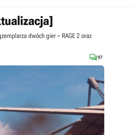
tualizacja]
gzemplarza dwóch gier – RAGE 2 oraz

97