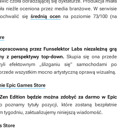
wić czoła odradzającej się dyktaturze. Produkcja miała
ała nieźle oceniona przez media branżowe. W serwisie
pochwalić się
średnią ocen
na poziomie 73/100 (na
re
 opracowaną przez Funselektor Labs niezależną grą
my z perspektywy top-down.
Skupia się ona przede
czyli efektownym „ślizganiu się” samochodami po
ę przede wszystkim mocno artystyczną oprawą wizualną.
rmie Epic Games Store
 Zen Edition
będzie można zdobyć za darmo w Epic
 poznamy tytuły pozycji, które zostaną bezpłatnie
ym tygodniu, zaktualizujemy niniejszą wiadomość.
s Store