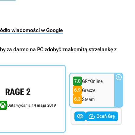
ródło wiadomości w Google
, by za darmo na PC zdobyć znakomitą strzelankę z

7.0
GRYOnline
RAGE 2
6.9
Gracze
6.3
Steam
Data wydania:
14 maja 2019


Oceń Grę