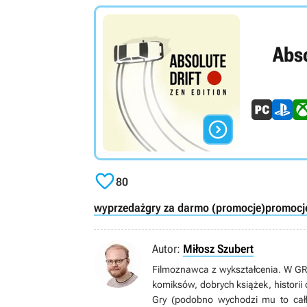
Abso


80
wyprzedaż
gry za darmo (promocje)
promocj
Autor:
Miłosz Szubert
Filmoznawca z wykształcenia. W GRY
komiksów, dobrych książek, historii
Gry (podobno wychodzi mu to całki