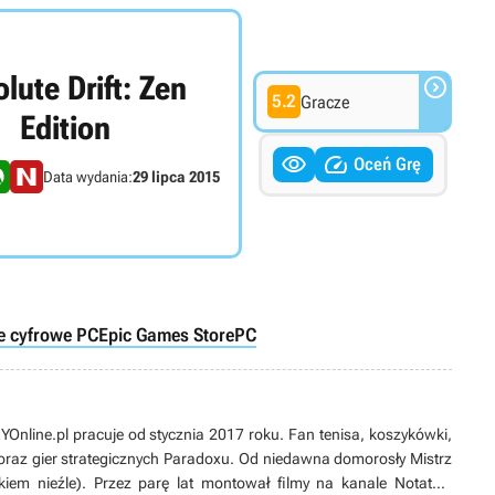
lute Drift: Zen

5.2
Gracze
Edition


Oceń Grę
Data wydania:
29 lipca 2015
e cyfrowe PC
Epic Games Store
PC
Online.pl pracuje od stycznia 2017 roku. Fan tenisa, koszykówki,
 oraz gier strategicznych Paradoxu. Od niedawna domorosły Mistrz
em nieźle). Przez parę lat montował filmy na kanale Notatnik