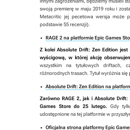
innymi zagrożeniami, będziemy musieli sta
swoją premierę w maju 2019 roku i zost
Metacritic jej pecetowa wersja może 
podstawie 55 recenzji).
RAGE 2 na platformie Epic Games Sto
Z kolei
Absolute Drift: Zen Edition
jest
wyścigową, w której akcję obserwuje
wszystkim na tytułowych driftach, 
różnorodnych trasach. Tytuł wyróżnia si
Absolute Drift: Zen Edition na platfo
Zarówno
RAGE 2,
jak i
Absolute Drift:
Games Store do 25 lutego.
Gdy tylko
udostępnione na tej platformie w przyszł
Oficjalna strona platformy Epic Game