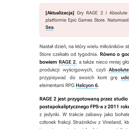
[Aktualizacja]
Gry
RAGE 2
i
Absolute 
platformie Epic Games Store. Natomias
Sea
.
Nastał dzień, na który wielu miłośników
Store czekało od tygodnia.
Równo o godz
bowiem
RAGE 2
, a także nieco mniej gł
produkcji wyścigowych, czyli
Absolute
przypisywać do swoich kont grę
udo
elementami RPG
Halcyon 6
.
RAGE 2
jest przygotowaną przez studio
postapokaliptycznego FPS-a z 2011 rok
z jedynki. W trakcie zabawy jako bohat
członek frakcji Strażników z Vineland, 