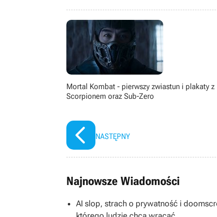
Kinomana na YouTube.
Mortal Kombat - pierwszy zwiastun i plakaty z 
Scorpionem oraz Sub-Zero
NASTĘPNY
Najnowsze Wiadomości
AI slop, strach o prywatność i doomscro
którego ludzie chcą wracać