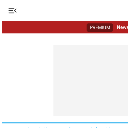

New
PREMIUM