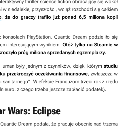
teraktywny thriller science fiction obracający się wokół
w niedalekiej przyszłości, wciąż rozchodzi się całkiem
o
,
że do graczy trafiło już ponad 6,5 miliona kopii
 konsolach PlayStation. Quantic Dream podzieliło się
kiem interesującym wynikiem.
Otóż tylko na Steamie w
roczyło próg miliona sprzedanych egzemplarzy.
 Human
były jednym z czynników, dzięki którym
studiu
ku przekroczyć oczekiwania finansowe,
zwłaszcza w
ysu sanitarnego”. W efekcie Francuzom trzeci rok z rzędu
n euro, z czego trzeba jeszcze zapłacić podatek).
r Wars: Eclipse
Quantic Dream podała, że pracuje obecnie nad trzema