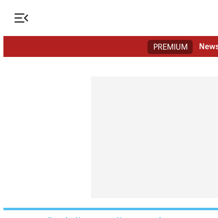

New
PREMIUM