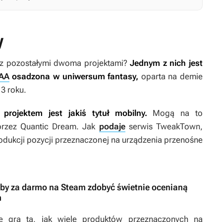
y
o z pozostałymi dwoma projektami?
Jednym z nich jest
AAA
osadzona w uniwersum fantasy,
oparta na demie
3 roku.
projektem jest jakiś tytuł mobilny.
Mogą na to
przez Quantic Dream. Jak
podaje
serwis TweakTown,
rodukcji pozycji przeznaczonej na urządzenia przenośne
i, by za darmo na Steam zdobyć świetnie ocenianą
m
że gra ta, jak wiele produktów przeznaczonych na