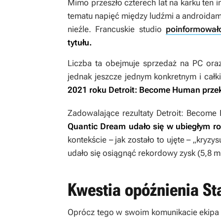
Mimo przeszło czterech lat na karku ten in
tematu napięć między ludźmi a androidami 
nieźle. Francuskie studio
poinformował
tytułu.
Liczba ta obejmuje sprzedaż na PC oraz
jednak jeszcze jednym konkretnym i cał
2021 roku
Detroit: Become Human
przek
Zadowalające rezultaty
Detroit: Become
Quantic Dream udało się w ubiegłym ro
kontekście – jak zostało to ujęte – „kryz
udało się osiągnąć rekordowy zysk (5,8 ml
Kwestia opóźnienia Sta
Oprócz tego w swoim komunikacie ekipa 