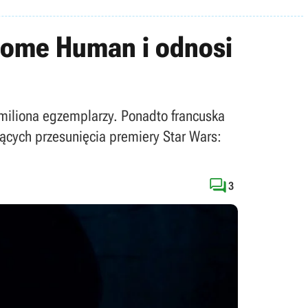
ecome Human i odnosi
 miliona egzemplarzy. Ponadto francuska
zących przesunięcia premiery Star Wars:

3