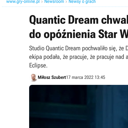
www.gry-online.pl
Newsroom
Newsy o grach


Quantic Dream chwal
do opóźnienia Star W
Studio Quantic Dream pochwaliło się, że 
ekipa podała, że pracuje, że pracuje nad 
Eclipse.
Miłosz Szubert
17 marca 2022 13:45