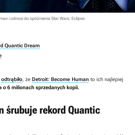
an i odnosi do opóźnienia Star Wars: Eclipse.
rd Quantic Dream
e
u
odtrąbiło
, że
Detroit: Become Human
to ich najlepiej
o 6 milionach sprzedanych kopii.
 śrubuje rekord Quantic