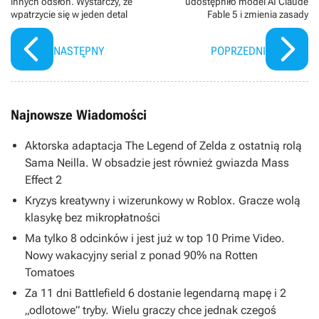
innych odsłon. Wystarczy, że
udostępniło model AI Claude
wpatrzycie się w jeden detal
Fable 5 i zmienia zasady
NASTĘPNY
POPRZEDNI
Najnowsze Wiadomości
Aktorska adaptacja The Legend of Zelda z ostatnią rolą
Sama Neilla. W obsadzie jest również gwiazda Mass
Effect 2
Kryzys kreatywny i wizerunkowy w Roblox. Gracze wolą
klasykę bez mikropłatności
Ma tylko 8 odcinków i jest już w top 10 Prime Video.
Nowy wakacyjny serial z ponad 90% na Rotten
Tomatoes
Za 11 dni Battlefield 6 dostanie legendarną mapę i 2
„odlotowe” tryby. Wielu graczy chce jednak czegoś