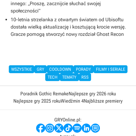
innego: „Proszę, zacznijcie słuchać swojej
społeczności”
10-letnia strzelanka z otwartym światem od Ubisoftu
dostała wielką aktualizację i kosztującą krocie wersję.
Gracze pomogą stworzyć nowy rozdział Ghost Recon
WSZYSTKIE
GRY
COOLDOWN
PORADY
FILMY I SERIALE
TECH
TEMATY
RSS
Poradnik Gothic Remake
Najlepsze gry 2026 roku
Najlepsze gry 2025 roku
Wiedźmin 4
Najbliższe premiery
GRYOnline.pl: