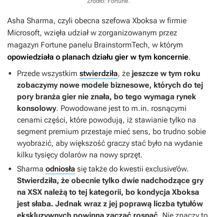
Źródło: Fortune
.
Asha Sharma, czyli obecna szefowa Xboksa w firmie
Microsoft, wzięła udział w zorganizowanym przez
magazyn Fortune panelu BrainstormTech, w którym
opowiedziała o planach działu gier w tym koncernie
.
Przede wszystkim
stwierdziła
, że
jeszcze w tym roku
zobaczymy nowe modele biznesowe, których do tej
pory branża gier nie znała, bo tego wymaga rynek
konsolowy
. Powodowane jest to m.in. rosnącymi
cenami części, które powodują, iż stawianie tylko na
segment premium przestaje mieć sens, bo trudno sobie
wyobrazić, aby większość graczy stać było na wydanie
kilku tysięcy dolarów na nowy sprzęt.
Sharma
odniosła
się także do kwestii exclusive’ów.
Stwierdziła, że obecnie tylko dwie nadchodzące gry
na XSX należą to tej kategorii, bo kondycja Xboksa
jest słaba. Jednak wraz z jej poprawą liczba tytułów
ekskluzywnych powinna zacząć rosnąć
. Nie znaczy to