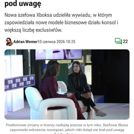
pod uwagę
Nowa szefowa Xboksa udzieliła wywiadu, w którym
zapowiedziała nowe modele biznesowe działu konsol i
większą liczbę exclusive’ów.

22
Adrian Werner
10 czerwca 2026 10:25
Przełomowe zmiany w branży nadejdą jeszcze w tym roku. Szefowa Xboxa
zapowiada wdrożenie rozwiązań, jakich nikt dotąd nie brał pod uwagę