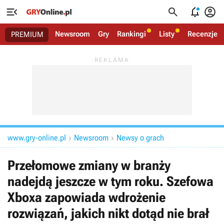




Newsroom
Gry
Rankingi
Listy
Recenzje
PREMIUM
www.gry-online.pl
Newsroom
Newsy o grach


Przełomowe zmiany w branży
nadejdą jeszcze w tym roku. Szefowa
Xboxa zapowiada wdrożenie
rozwiązań, jakich nikt dotąd nie brał