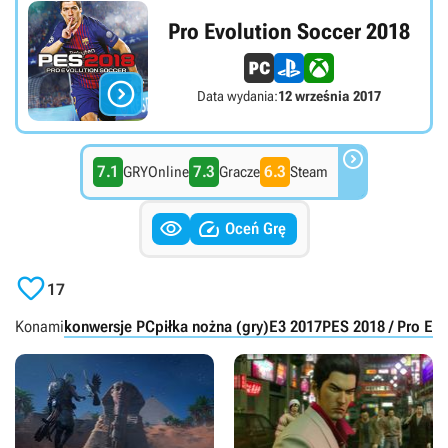
Pro Evolution Soccer 2018

Data wydania:
12 września 2017

7.1
7.3
6.3
GRYOnline
Gracze
Steam


Oceń Grę

17
Konami
konwersje PC
piłka nożna (gry)
E3 2017
PES 2018 / Pro Evo