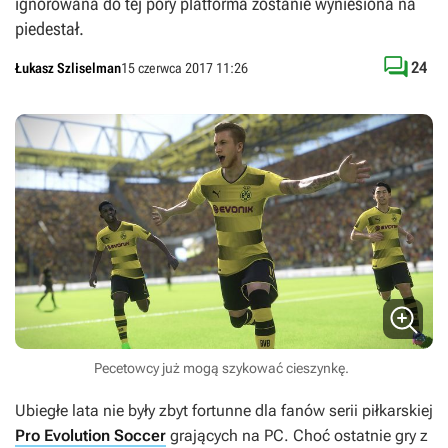
ignorowana do tej pory platforma zostanie wyniesiona na
piedestał.

24
Łukasz Szliselman
15 czerwca 2017 11:26
Pecetowcy już mogą szykować cieszynkę.
Ubiegłe lata nie były zbyt fortunne dla fanów serii piłkarskiej
Pro Evolution Soccer
grających na PC. Choć ostatnie gry z