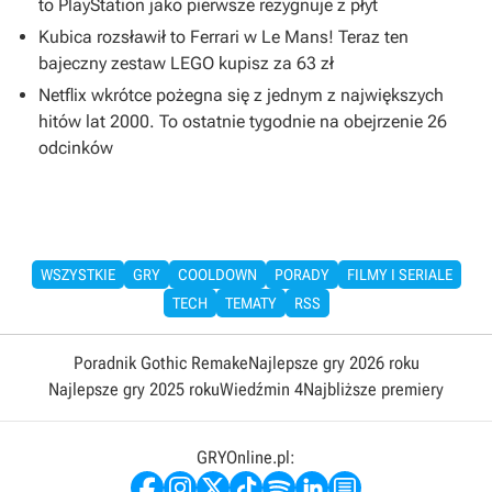
to PlayStation jako pierwsze rezygnuje z płyt
Kubica rozsławił to Ferrari w Le Mans! Teraz ten
bajeczny zestaw LEGO kupisz za 63 zł
Netflix wkrótce pożegna się z jednym z największych
hitów lat 2000. To ostatnie tygodnie na obejrzenie 26
odcinków
WSZYSTKIE
GRY
COOLDOWN
PORADY
FILMY I SERIALE
TECH
TEMATY
RSS
Poradnik Gothic Remake
Najlepsze gry 2026 roku
Najlepsze gry 2025 roku
Wiedźmin 4
Najbliższe premiery
GRYOnline.pl: