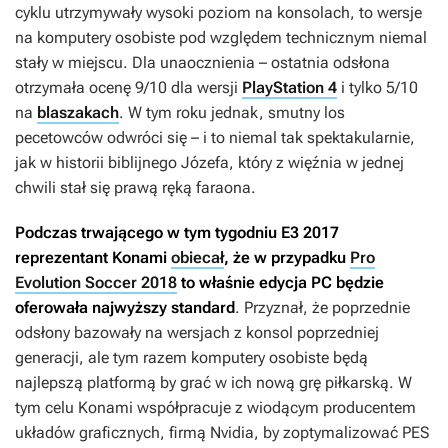
cyklu utrzymywały wysoki poziom na konsolach, to wersje
na komputery osobiste pod względem technicznym niemal
stały w miejscu. Dla unaocznienia – ostatnia odsłona
otrzymała ocenę 9/10 dla wersji
PlayStation 4
i tylko 5/10
na
blaszakach
. W tym roku jednak, smutny los
pecetowców odwróci się – i to niemal tak spektakularnie,
jak w historii biblijnego Józefa, który z więźnia w jednej
chwili stał się prawą ręką faraona.
Podczas trwającego w tym tygodniu E3 2017
reprezentant Konami
obiecał
, że w przypadku
Pro
Evolution Soccer 2018
to właśnie edycja PC będzie
oferowała najwyższy standard
. Przyznał, że poprzednie
odsłony bazowały na wersjach z konsol poprzedniej
generacji, ale tym razem komputery osobiste będą
najlepszą platformą by grać w ich nową grę piłkarską. W
tym celu Konami współpracuje z wiodącym producentem
układów graficznych, firmą Nvidia, by zoptymalizować
PES