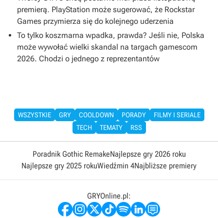
premierą. PlayStation może sugerować, że Rockstar
Games przymierza się do kolejnego uderzenia
To tylko koszmarna wpadka, prawda? Jeśli nie, Polska
może wywołać wielki skandal na targach gamescom
2026. Chodzi o jednego z reprezentantów
WSZYSTKIE
GRY
COOLDOWN
PORADY
FILMY I SERIALE
TECH
TEMATY
RSS
Poradnik Gothic Remake
Najlepsze gry 2026 roku
Najlepsze gry 2025 roku
Wiedźmin 4
Najbliższe premiery
GRYOnline.pl: