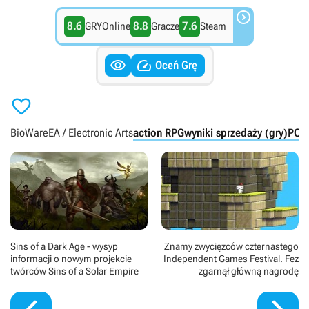

8.6
8.8
7.6
GRYOnline
Gracze
Steam


Oceń Grę

BioWare
EA / Electronic Arts
action RPG
wyniki sprzedaży (gry)
PC
X
Sins of a Dark Age - wysyp
Znamy zwycięzców czternastego
informacji o nowym projekcie
Independent Games Festival. Fez
twórców Sins of a Solar Empire
zgarnął główną nagrodę