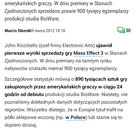
amerykańskich graczy. W dniu premiery w Stanach
Zjednoczonych sprzedano prawie 900 tysięcy egzemplarzy
produkcji studia BioWare.

30
Marcin Skierski
9 marca 2012 10:10
John Riccitiello (szef firmy Electronic Arts)
ujawnił
pierwsze wyniki sprzedaży gry
Mass Effect 3
w Stanach
Zjednoczonych. W dniu premiery na tamtym rynku
nabywców znalazło niemal 900 tysięcy egzemplarzy.
Szczegółowe statystyki mówią o
890 tysiącach sztuk gry
zakupionych przez amerykańskich graczy w ciągu 24
godzin od debiutu
produkcji studia BioWare. Niestety, nie
poznaliśmy dokładnych danych dotyczących pozostałych
regionów. Wszystko dlatego, że w Europie tytuł trafił na
półki sklepowe wczoraj (np.
w Polsce
) lub stanie się to
dopiero dzisiaj.